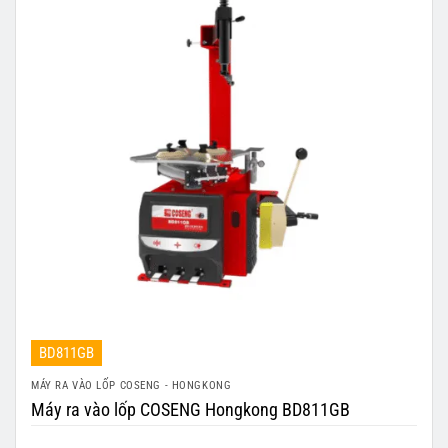
BD811GB
MÁY RA VÀO LỐP COSENG - HONGKONG
Máy ra vào lốp COSENG Hongkong BD811GB