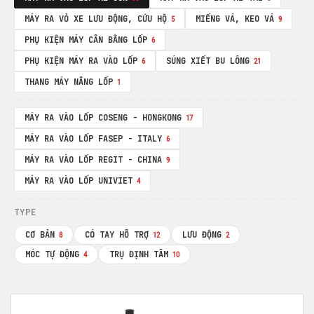
MÁY RA VỎ XE LƯU ĐỘNG, CỨU HỘ
MIẾNG VÁ, KEO VÁ
5
9
PHỤ KIỆN MÁY CÂN BẰNG LỐP
6
PHỤ KIỆN MÁY RA VÀO LỐP
SÚNG XIẾT BU LÔNG
6
21
THANG MÁY NÂNG LỐP
1
MÁY RA VÀO LỐP COSENG - HONGKONG
17
MÁY RA VÀO LỐP FASEP - ITALY
6
MÁY RA VÀO LỐP REGIT - CHINA
9
MÁY RA VÀO LỐP UNIVIET
4
TYPE
CƠ BẢN
CÓ TAY HỖ TRỢ
LƯU ĐỘNG
8
12
2
MÓC TỰ ĐỘNG
TRỤ ĐỊNH TÂM
4
10