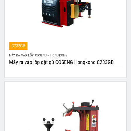
C233GB
MÁY RA VÀO LỐP COSENG - HONGKONG
Máy ra vào lốp gật gù COSENG Hongkong C233GB