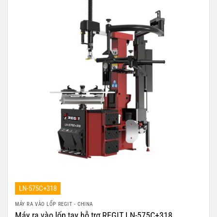
LN-575C+318
MÁY RA VÀO LỐP REGIT - CHINA
Máy ra vào lốp tay hỗ trợ REGIT LN-575C+318