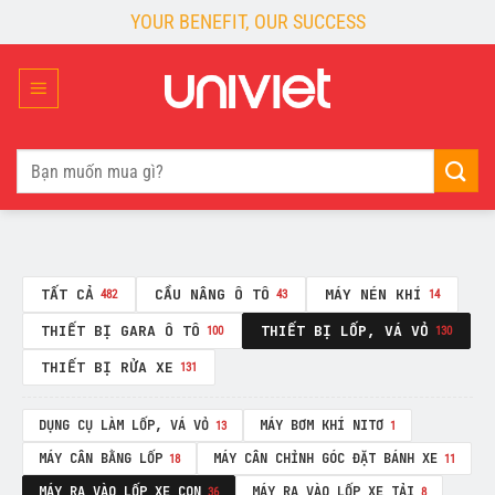
Skip
YOUR BENEFIT, OUR SUCCESS
to
content
Tìm
kiếm:
TẤT CẢ
CẦU NÂNG Ô TÔ
MÁY NÉN KHÍ
482
43
14
THIẾT BỊ GARA Ô TÔ
THIẾT BỊ LỐP, VÁ VỎ
100
130
THIẾT BỊ RỬA XE
131
DỤNG CỤ LÀM LỐP, VÁ VỎ
MÁY BƠM KHÍ NITƠ
13
1
MÁY CÂN BẰNG LỐP
MÁY CÂN CHỈNH GÓC ĐẶT BÁNH XE
18
11
MÁY RA VÀO LỐP XE CON
MÁY RA VÀO LỐP XE TẢI
36
8