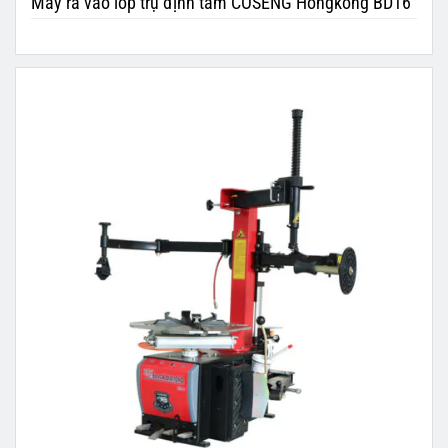
Máy ra vào lốp trụ định tâm COSENG Hongkong BD16