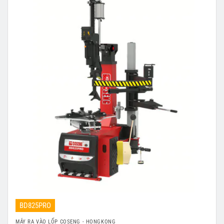
BD825PRO
MÁY RA VÀO LỐP COSENG - HONGKONG