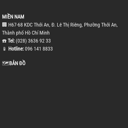
MIỀN NAM
🏢 H67-68 KDC Thới An, Đ. Lê Thị Riêng, Phường Thới An,
Thành phố Hồ Chí Minh
☎️
Tel:
(028) 3636 92 33
📱
Hotline:
096 141 8833
🗺️
BẢN ĐỒ