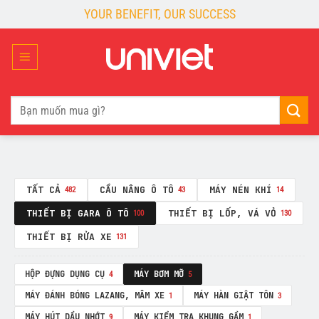
Skip
YOUR BENEFIT, OUR SUCCESS
to
content
Tìm
kiếm:
TẤT CẢ
CẦU NÂNG Ô TÔ
MÁY NÉN KHÍ
482
43
14
THIẾT BỊ GARA Ô TÔ
THIẾT BỊ LỐP, VÁ VỎ
100
130
THIẾT BỊ RỬA XE
131
HỘP ĐỰNG DỤNG CỤ
MÁY BƠM MỠ
4
5
MÁY ĐÁNH BÓNG LAZANG, MÂM XE
MÁY HÀN GIẬT TÔN
1
3
MÁY HÚT DẦU NHỚT
MÁY KIỂM TRA KHUNG GẦM
9
1