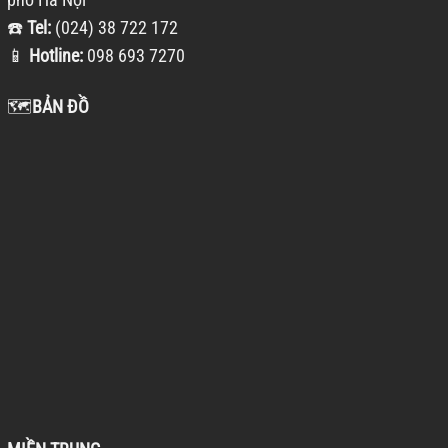
☎️
Tel:
(024) 38 722 172
📱
Hotline:
098 693 7270
🗺️
BẢN ĐỒ