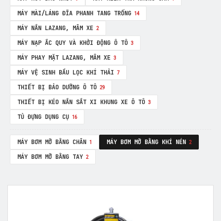
MÁY MÀI/LÁNG ĐĨA PHANH TANG TRỐNG
14
MÁY NẮN LAZANG, MÂM XE
2
MÁY NẠP ẮC QUY VÀ KHỞI ĐỘNG Ô TÔ
3
MÁY PHAY MẶT LAZANG, MÂM XE
3
MÁY VỆ SINH BẦU LỌC KHÍ THẢI
7
THIẾT BỊ BẢO DƯỠNG Ô TÔ
29
THIẾT BỊ KÉO NẮN SẮT XI KHUNG XE Ô TÔ
3
TỦ ĐỰNG DỤNG CỤ
16
MÁY BƠM MỠ BẰNG CHÂN
MÁY BƠM MỠ BẰNG KHÍ NÉN
1
2
MÁY BƠM MỠ BẰNG TAY
2