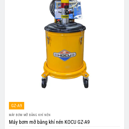
GZ-A9
MÁY BƠM MỠ BẰNG KHÍ NÉN
Máy bơm mỡ bằng khí nén KOCU GZ-A9