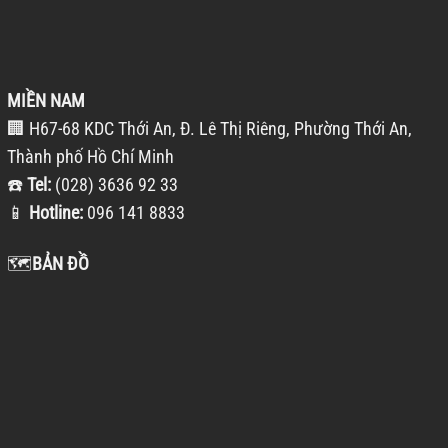
MIỀN NAM
🏢 H67-68 KDC Thới An, Đ. Lê Thị Riêng, Phường Thới An,
Thành phố Hồ Chí Minh
☎️
Tel:
(028) 3636 92 33
📱
Hotline:
096 141 8833
🗺️
BẢN ĐỒ