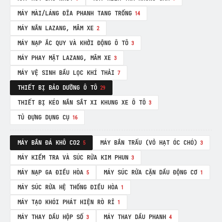
MÁY MÀI/LÁNG ĐĨA PHANH TANG TRỐNG
14
MÁY NẮN LAZANG, MÂM XE
2
MÁY NẠP ẮC QUY VÀ KHỞI ĐỘNG Ô TÔ
3
MÁY PHAY MẶT LAZANG, MÂM XE
3
MÁY VỆ SINH BẦU LỌC KHÍ THẢI
7
THIẾT BỊ BẢO DƯỠNG Ô TÔ
29
THIẾT BỊ KÉO NẮN SẮT XI KHUNG XE Ô TÔ
3
TỦ ĐỰNG DỤNG CỤ
16
MÁY BẮN ĐÁ KHÔ CO2
MÁY BẮN TRẤU (VỎ HẠT ÓC CHÓ)
5
3
MÁY KIỂM TRA VÀ SÚC RỬA KIM PHUN
3
MÁY NẠP GA ĐIỀU HÒA
MÁY SÚC RỬA CẶN DẦU ĐỘNG CƠ
5
1
MÁY SÚC RỬA HỆ THỐNG ĐIỀU HÒA
1
MÁY TẠO KHÓI PHÁT HIỆN RÒ RỈ
1
MÁY THAY DẦU HỘP SỐ
MÁY THAY DẦU PHANH
3
4