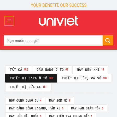
Skip
YOUR BENEFIT, OUR SUCCESS
to
content
Tìm
kiếm:
TẤT CẢ
CẦU NÂNG Ô TÔ
MÁY NÉN KHÍ
482
43
14
THIẾT BỊ GARA Ô TÔ
THIẾT BỊ LỐP, VÁ VỎ
100
130
THIẾT BỊ RỬA XE
131
HỘP ĐỰNG DỤNG CỤ
MÁY BƠM MỠ
4
5
MÁY ĐÁNH BÓNG LAZANG, MÂM XE
MÁY HÀN GIẬT TÔN
1
3
MÁY HÚT DẦU NHỚT
MÁY KIỂM TRA KHUNG GẦM
9
1