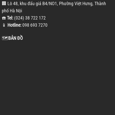
🏢 Lô 48, khu đấu giá B4/NO1, Phường Việt Hưng, Thành
phố Hà Nội
☎️
Tel:
(024) 38 722 172
📱
Hotline:
098 693 7270
🗺️
BẢN ĐỒ