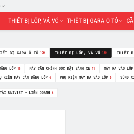
C
THIẾT BỊ LỐP, VÁ VỎ
THIẾT BỊ GARA Ô TÔ
CẦ
IẾT BỊ GARA Ô TÔ
THIẾT BỊ LỐP, VÁ VỎ
THIẾT B
100
130
BẰNG LỐP
MÁY CÂN CHỈNH GÓC ĐẶT BÁNH XE
MÁY RA VÀO LỐP
18
11
Ụ KIỆN MÁY CÂN BẰNG LỐP
PHỤ KIỆN MÁY RA VÀO LỐP
SÚNG X
6
6
TẢI UNIVIET - LIÊN DOANH
6