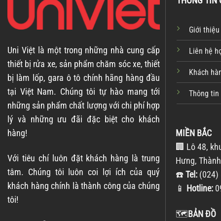
THÔNG TIN 
Giới thiệu
Uni Việt là một trong những nhà cung cấp
Liên hệ h
thiết bị rửa xe, sản phẩm chăm sóc xe, thiết
Khách hàn
bị làm lốp, gara ô tô chính hãng hàng đầu
tại Việt Nam. Chúng tôi tự hào mang tới
Thông tin
những sản phẩm chất lượng với chi phí hợp
lý và những ưu đãi đặc biệt cho khách
hàng!
MIỀN BẮC
🏢 Lô 48, kh
Với tiêu chí luôn đặt khách hàng là trung
Hưng, Thành
tâm. Chúng tôi luôn coi lợi ích của quý
☎️
Tel:
(024) 
khách hàng chính là thành công của chúng
📱
Hotline:
0
tôi!
🗺️
BẢN ĐỒ