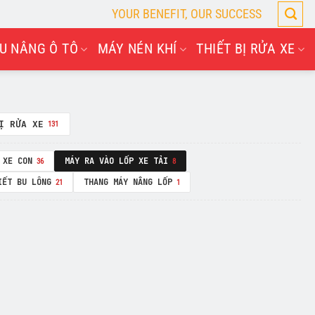
YOUR BENEFIT, OUR SUCCESS
U NÂNG Ô TÔ
MÁY NÉN KHÍ
THIẾT BỊ RỬA XE
Ị RỬA XE
131
 XE CON
MÁY RA VÀO LỐP XE TẢI
36
8
IẾT BU LÔNG
THANG MÁY NÂNG LỐP
21
1