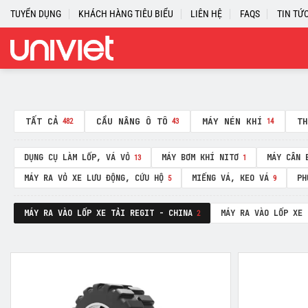
Skip
TUYỂN DỤNG
KHÁCH HÀNG TIÊU BIỂU
LIÊN HỆ
FAQS
TIN TỨ
to
content
TẤT CẢ
CẦU NÂNG Ô TÔ
MÁY NÉN KHÍ
TH
482
43
14
DỤNG CỤ LÀM LỐP, VÁ VỎ
MÁY BƠM KHÍ NITƠ
MÁY CÂN 
13
1
MÁY RA VỎ XE LƯU ĐỘNG, CỨU HỘ
MIẾNG VÁ, KEO VÁ
PH
5
9
MÁY RA VÀO LỐP XE TẢI REGIT - CHINA
MÁY RA VÀO LỐP XE 
2