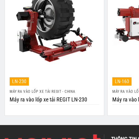
LN-230
LN-160
MÁY RA VÀO LỐP XE TẢI REGIT - CHINA
MÁY RA VÀO LỐP
Máy ra vào lốp xe tải REGIT LN-230
Máy ra vào 