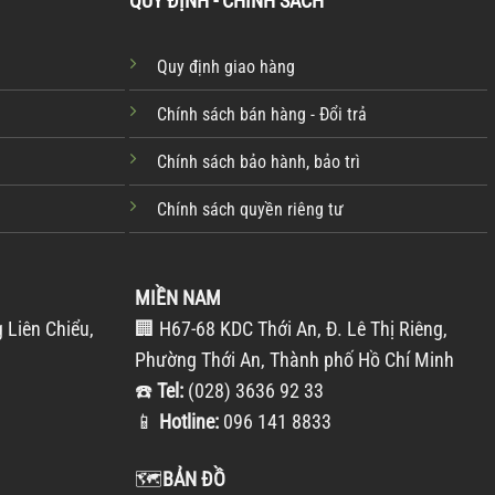
QUY ĐỊNH - CHÍNH SÁCH
Quy định giao hàng
Chính sách bán hàng - Đổi trả
Chính sách bảo hành, bảo trì
Chính sách quyền riêng tư
MIỀN NAM
 Liên Chiểu,
🏢 H67-68 KDC Thới An, Đ. Lê Thị Riêng,
Phường Thới An, Thành phố Hồ Chí Minh
☎️
Tel:
(028) 3636 92 33
📱
Hotline:
096 141 8833
🗺️
BẢN ĐỒ