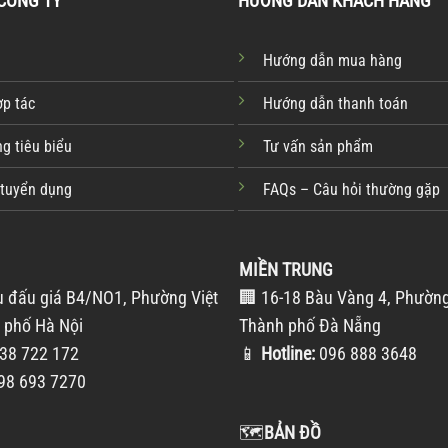
CÔNG TY
HƯỚNG DẪN KHÁCH HÀNG
Hướng dẫn mua hàng
ợp tác
Hướng dẫn thanh toán
g tiêu biểu
Tư vấn sản phẩm
 tuyển dụng
FAQs – Câu hỏi thường gặp
MIỀN TRUNG
u đấu giá B4/NO1, Phường Việt
🏢 16-18 Bàu Vàng 4, Phường
 phố Hà Nội
Thành phố Đà Nẵng
38 722 172
📱
Hotline:
096 888 3648
98 693 7270
🗺️
BẢN ĐỒ