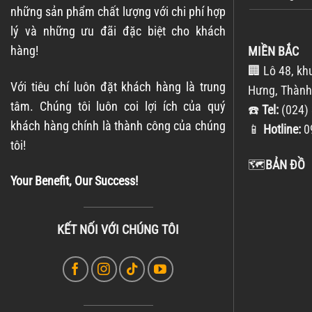
những sản phẩm chất lượng với chi phí hợp
lý và những ưu đãi đặc biệt cho khách
hàng!
MIỀN BẮC
🏢 Lô 48, kh
Với tiêu chí luôn đặt khách hàng là trung
Hưng, Thành
tâm. Chúng tôi luôn coi lợi ích của quý
☎️
Tel:
(024) 
khách hàng chính là thành công của chúng
📱
Hotline:
0
tôi!
🗺️
BẢN ĐỒ
Your Benefit, Our Success!
KẾT NỐI VỚI CHÚNG TÔI