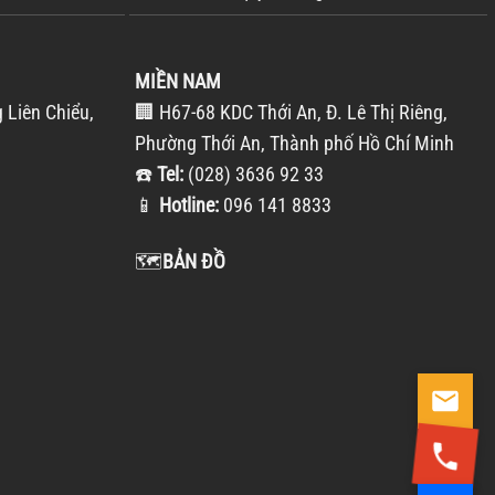
MIỀN NAM
 Liên Chiểu,
🏢 H67-68 KDC Thới An, Đ. Lê Thị Riêng,
Phường Thới An, Thành phố Hồ Chí Minh
☎️
Tel:
(028) 3636 92 33
📱
Hotline:
096 141 8833
🗺️
BẢN ĐỒ