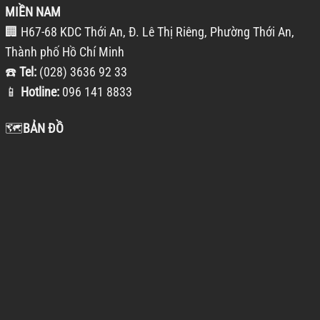
MIỀN NAM
🏢 H67-68 KDC Thới An, Đ. Lê Thị Riêng, Phường Thới An,
Thành phố Hồ Chí Minh
☎️
Tel:
(028) 3636 92 33
📱
Hotline:
096 141 8833
🗺️
BẢN ĐỒ