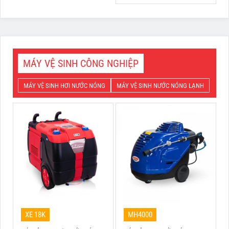
MÁY VỆ SINH CÔNG NGHIỆP
MÁY VỆ SINH HƠI NƯỚC NÓNG
MÁY VỆ SINH NƯỚC NÓNG LẠNH
XE 18K
MH4000