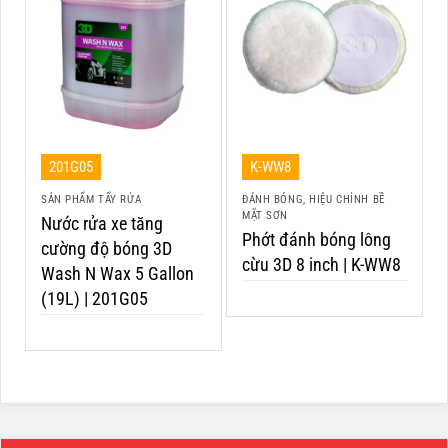
201G05
K-WW8
SẢN PHẨM TẨY RỬA
ĐÁNH BÓNG, HIỆU CHỈNH BỀ
MẶT SƠN
Nước rửa xe tăng
Phớt đánh bóng lông
cường độ bóng 3D
cừu 3D 8 inch | K-WW8
Wash N Wax 5 Gallon
(19L) | 201G05