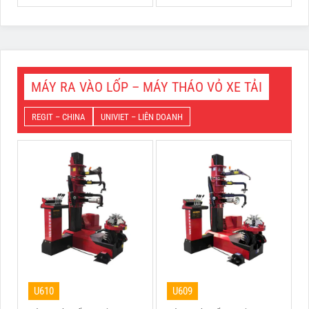
MÁY RA VÀO LỐP – MÁY THÁO VỎ XE TẢI
REGIT – CHINA
UNIVIET – LIÊN DOANH
U610
U609