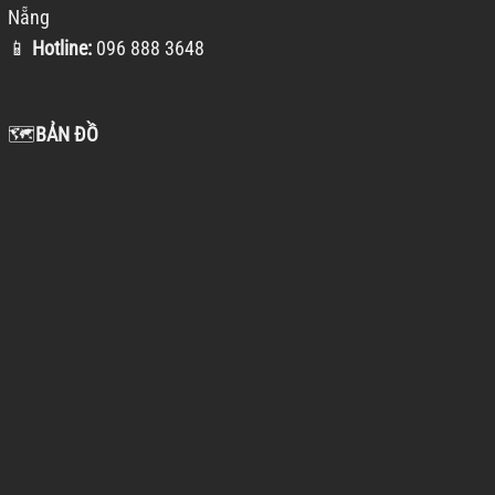
Nẵng
📱
Hotline:
096 888 3648
🗺️
BẢN ĐỒ