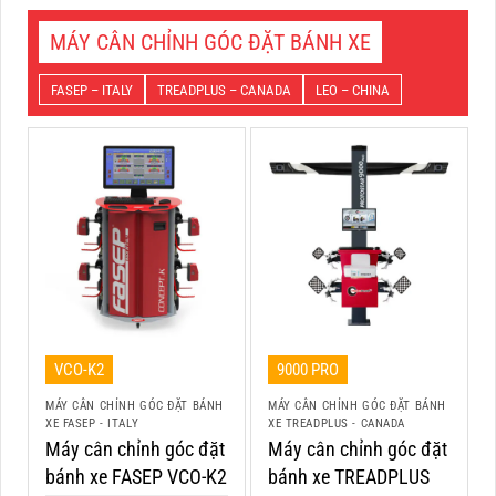
MÁY CÂN CHỈNH GÓC ĐẶT BÁNH XE
FASEP – ITALY
TREADPLUS – CANADA
LEO – CHINA
VCO-K2
9000 PRO
MÁY CÂN CHỈNH GÓC ĐẶT BÁNH
MÁY CÂN CHỈNH GÓC ĐẶT BÁNH
XE FASEP - ITALY
XE TREADPLUS - CANADA
Máy cân chỉnh góc đặt
Máy cân chỉnh góc đặt
bánh xe FASEP VCO-K2
bánh xe TREADPLUS