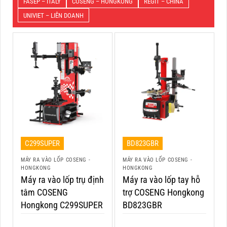
FASEP – ITALY
COSENG – HONGKONG
REGIT – CHINA
UNIVIET – LIÊN DOANH
C299SUPER
BD823GBR
MÁY RA VÀO LỐP COSENG -
MÁY RA VÀO LỐP COSENG -
HONGKONG
HONGKONG
Máy ra vào lốp trụ định
Máy ra vào lốp tay hỗ
tâm COSENG
trợ COSENG Hongkong
Hongkong C299SUPER
BD823GBR