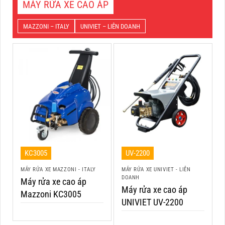
MÁY RỬA XE CAO ÁP
MAZZONI – ITALY
UNIVIET – LIÊN DOANH
KC3005
UV-2200
MÁY RỬA XE MAZZONI - ITALY
MÁY RỬA XE UNIVIET - LIÊN
DOANH
Máy rửa xe cao áp
Máy rửa xe cao áp
Mazzoni KC3005
UNIVIET UV-2200