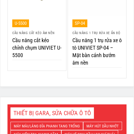
U-5500
SP-04
CẦU NÂNG CẮT KÉO ÂM NỀN
CẦU NÂNG 1 TRỤ RỬA XE ẤN ĐỘ
Cầu nâng cắt kéo
Cầu nâng 1 trụ rửa xe ô
chỉnh chụm UNIVIET U-
tô UNIVIET SP-04 –
5500
Mặt bàn cánh bướm
âm nền
THIẾT BỊ GARA, SỬA CHỮA Ô TÔ
MÁY MÀI/LÁNG ĐĨA PHANH TANG TRỐNG
MÁY HÚT DẦU NHỚT