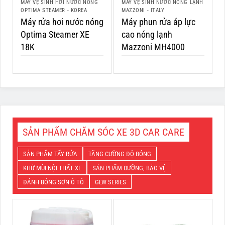
MÁY VỆ SINH HƠI NƯỚC NÓNG
MÁY VỆ SINH NƯỚC NÓNG LẠNH
OPTIMA STEAMER - KOREA
MAZZONI - ITALY
Máy rửa hơi nước nóng
Máy phun rửa áp lực
Optima Steamer XE
cao nóng lạnh
18K
Mazzoni MH4000
SẢN PHẨM CHĂM SÓC XE 3D CAR CARE
SẢN PHẨM TẨY RỬA
TĂNG CƯỜNG ĐỘ BÓNG
KHỬ MÙI NỘI THẤT XE
SẢN PHẨM DƯỠNG, BẢO VỆ
ĐÁNH BÓNG SƠN Ô TÔ
GLW SERIES