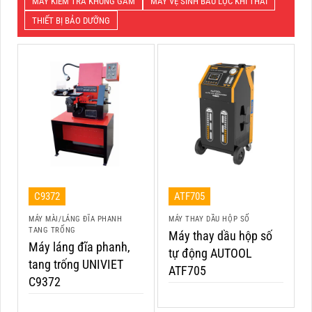
MÁY KIỂM TRA KHUNG GẦM
MÁY VỆ SINH BẦU LỌC KHÍ THẢI
THIẾT BỊ BẢO DƯỠNG
C9372
ATF705
MÁY MÀI/LÁNG ĐĨA PHANH
MÁY THAY DẦU HỘP SỐ
TANG TRỐNG
Máy thay dầu hộp số
Máy láng đĩa phanh,
tự động AUTOOL
tang trống UNIVIET
ATF705
C9372