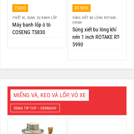
TS830
RT-5990
THIẾT BỊ, DỤNG CỤ BANH LỐP
SÚNG XIẾT BU LÔNG ROTAKE -
CHINA
Máy banh lốp ô tô
Súng xiết bu lông khí
COSENG TS830
nén 1 inch ROTAKE RT-
5990
MIẾNG VÁ, KEO VÁ LỐP, VỎ XE
REMA TIP TOP – GERMANY