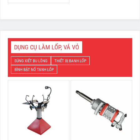
DỤNG CỤ LÀM LỐP, VÁ VỎ
SÚNG XIẾT BU LÔNG
THIẾT BỊ BANH LỐP
BÌNH BẬT NỔ TANH LỐP