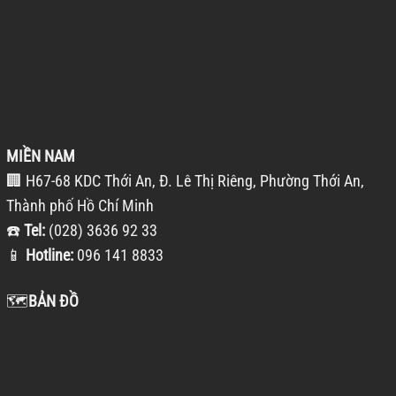
MIỀN NAM
🏢 H67-68 KDC Thới An, Đ. Lê Thị Riêng, Phường Thới An,
Thành phố Hồ Chí Minh
☎️
Tel:
(028) 3636 92 33
📱
Hotline:
096 141 8833
🗺️
BẢN ĐỒ