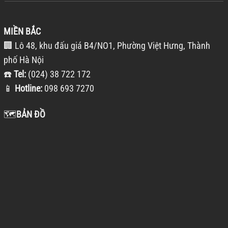
MIỀN BẮC
🏢 Lô 48, khu đấu giá B4/NO1, Phường Việt Hưng, Thành
phố Hà Nội
☎️
Tel:
(024) 38 722 172
📱
Hotline:
098 693 7270
🗺️
BẢN ĐỒ