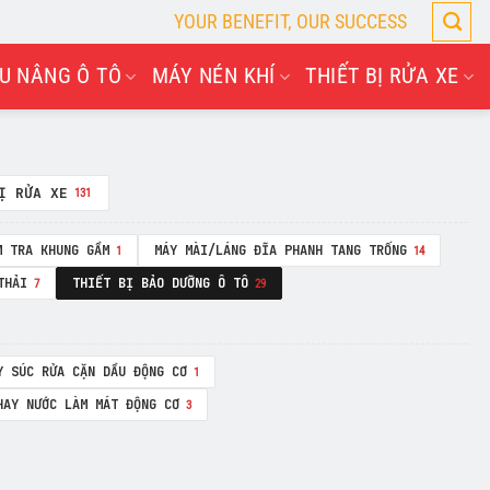
YOUR BENEFIT, OUR SUCCESS
U NÂNG Ô TÔ
MÁY NÉN KHÍ
THIẾT BỊ RỬA XE
Ị RỬA XE
131
M TRA KHUNG GẦM
MÁY MÀI/LÁNG ĐĨA PHANH TANG TRỐNG
1
14
THẢI
THIẾT BỊ BẢO DƯỠNG Ô TÔ
7
29
Y SÚC RỬA CẶN DẦU ĐỘNG CƠ
1
HAY NƯỚC LÀM MÁT ĐỘNG CƠ
3