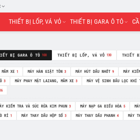
C
THIẾT BỊ LỐP, VÁ VỎ
THIẾT BỊ GARA Ô TÔ
CẦ
IẾT BỊ GARA Ô TÔ
THIẾT BỊ LỐP, VÁ VỎ
THIẾT B
100
130
 MÂM XE
MÁY HÀN GIẬT TÔN
MÁY HÚT DẦU NHỚT
MÁY KIỂ
1
3
9
Ô
MÁY PHAY MẶT LAZANG, MÂM XE
MÁY VỆ SINH BẦU LỌC KHÍ 
3
3
16
ÁY KIỂM TRA VÀ SÚC RỬA KIM PHUN
MÁY NẠP GA ĐIỀU HÒA
MÁ
3
5
Ò RỈ
MÁY THAY DẦU HỘP SỐ
MÁY THAY DẦU PHANH
MÁY T
1
3
4