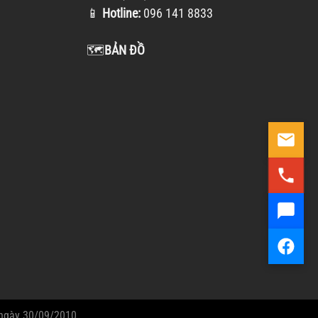
📱
Hotline:
096 141 8833
🗺️
BẢN ĐỒ
ngày 30/09/2010.