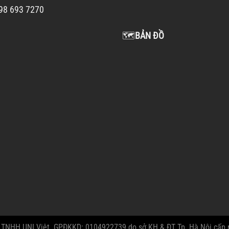
98 693 7270
🗺️
BẢN ĐỒ
 TNHH UNI Việt. GPĐKKD: 0104922739 do sở KH & ĐT Tp. Hà Nội cấp 