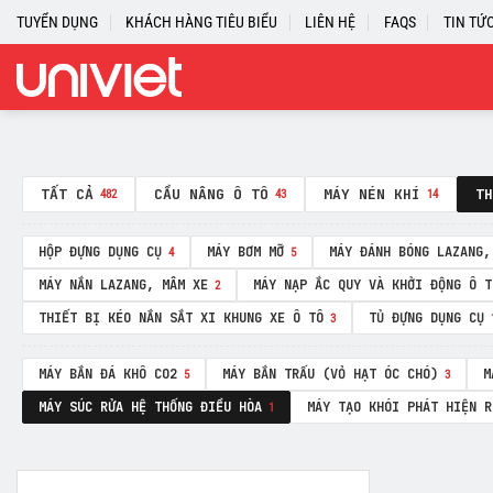
Skip
TUYỂN DỤNG
KHÁCH HÀNG TIÊU BIỂU
LIÊN HỆ
FAQS
TIN TỨ
to
content
TẤT CẢ
CẦU NÂNG Ô TÔ
MÁY NÉN KHÍ
TH
482
43
14
HỘP ĐỰNG DỤNG CỤ
MÁY BƠM MỠ
MÁY ĐÁNH BÓNG LAZANG,
4
5
MÁY NẮN LAZANG, MÂM XE
MÁY NẠP ẮC QUY VÀ KHỞI ĐỘNG Ô T
2
THIẾT BỊ KÉO NẮN SẮT XI KHUNG XE Ô TÔ
TỦ ĐỰNG DỤNG CỤ
3
MÁY BẮN ĐÁ KHÔ CO2
MÁY BẮN TRẤU (VỎ HẠT ÓC CHÓ)
M
5
3
MÁY SÚC RỬA HỆ THỐNG ĐIỀU HÒA
MÁY TẠO KHÓI PHÁT HIỆN R
1