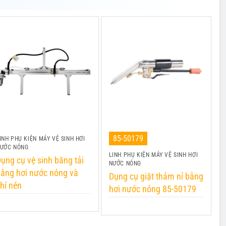
85-50179
INH PHỤ KIỆN MÁY VỆ SINH HƠI
ƯỚC NÓNG
LINH PHỤ KIỆN MÁY VỆ SINH HƠI
L
ụng cụ vệ sinh băng tải
NƯỚC NÓNG
N
ằng hơi nước nóng và
Dụng cụ giặt thảm nỉ bằng
S
hí nén
hơi nước nóng 85-50179
|