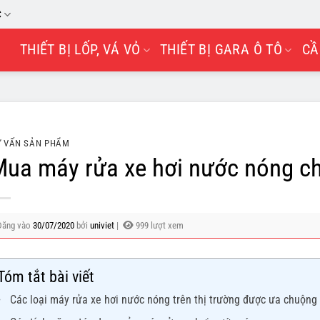
C
THIẾT BỊ LỐP, VÁ VỎ
THIẾT BỊ GARA Ô TÔ
CẦ
 VẤN SẢN PHẨM
ua máy rửa xe hơi nước nóng ch
Đăng vào
30/07/2020
bởi
univiet
|
999 lượt xem
Tóm tắt bài viết
Các loại máy rửa xe hơi nước nóng trên thị trường được ưa chuộng