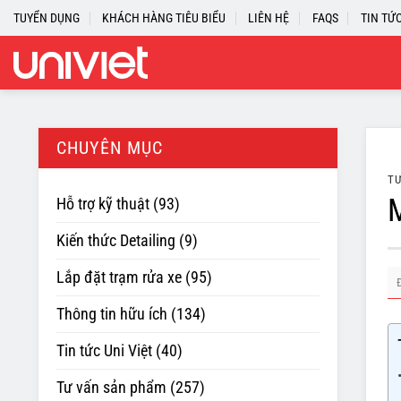
Skip
TUYỂN DỤNG
KHÁCH HÀNG TIÊU BIỂU
LIÊN HỆ
FAQS
TIN TỨ
to
content
CHUYÊN MỤC
TƯ
M
Hỗ trợ kỹ thuật
(93)
Kiến thức Detailing
(9)
Lắp đặt trạm rửa xe
(95)
Thông tin hữu ích
(134)
Tin tức Uni Việt
(40)
Tư vấn sản phẩm
(257)