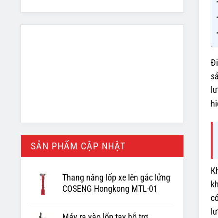
Đ
sả
lư
h
SẢN PHẨM CẬP NHẬT
Kh
Thang nâng lốp xe lên gác lửng
k
COSENG Hongkong MTL-01
có
lư
Máy ra vào lốp tay hỗ trợ