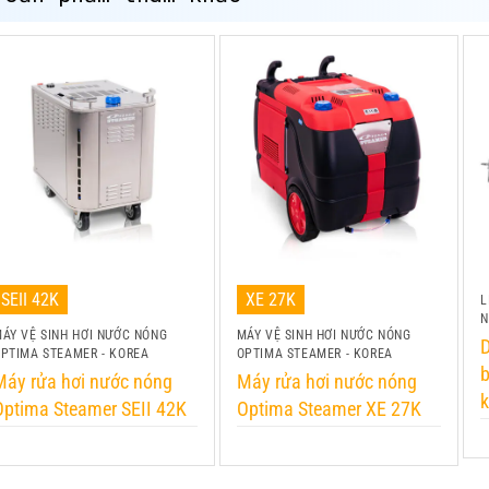
SEII 42K
XE 27K
L
N
ÁY VỆ SINH HƠI NƯỚC NÓNG
MÁY VỆ SINH HƠI NƯỚC NÓNG
D
PTIMA STEAMER - KOREA
OPTIMA STEAMER - KOREA
b
Máy rửa hơi nước nóng
Máy rửa hơi nước nóng
k
Optima Steamer SEII 42K
Optima Steamer XE 27K