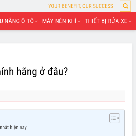
YOUR BENEFIT, OUR SUCCESS
U NÂNG Ô TÔ
MÁY NÉN KHÍ
THIẾT BỊ RỬA XE
ính hãng ở đâu?
 nhất hiện nay