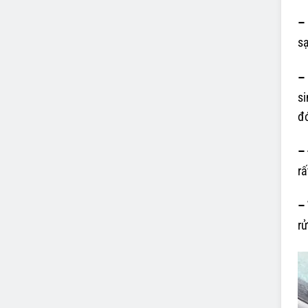
– 
sạ
– 
si
đó
–
rấ
– 
rử