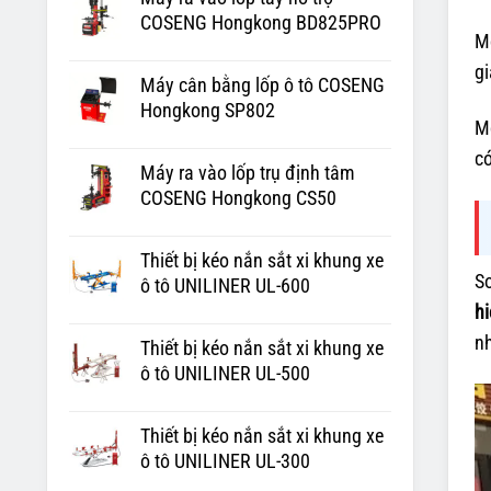
COSENG Hongkong BD825PRO
M
gi
Máy cân bằng lốp ô tô COSENG
Hongkong SP802
Mỗ
có
Máy ra vào lốp trụ định tâm
COSENG Hongkong CS50
Thiết bị kéo nắn sắt xi khung xe
So
ô tô UNILINER UL-600
hi
nh
Thiết bị kéo nắn sắt xi khung xe
ô tô UNILINER UL-500
Thiết bị kéo nắn sắt xi khung xe
ô tô UNILINER UL-300