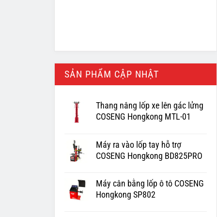
SẢN PHẨM CẬP NHẬT
Thang nâng lốp xe lên gác lửng
COSENG Hongkong MTL-01
Máy ra vào lốp tay hỗ trợ
COSENG Hongkong BD825PRO
Máy cân bằng lốp ô tô COSENG
Hongkong SP802