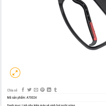
Chia sẻ
Mã sản phẩm:
A70024
Danh mục:
Linh phụ kiện máy vệ sinh hơi nước nóng