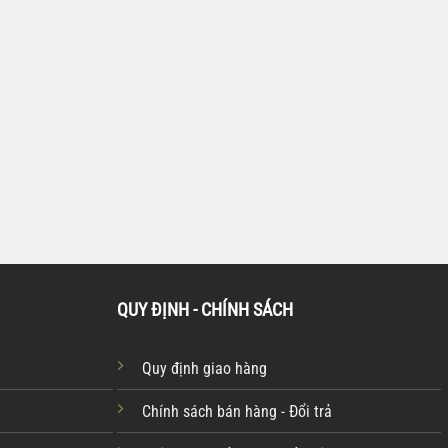
IỆN MÁY VỆ SINH HƠI
LINH PHỤ KIỆN MÁY VỆ SINH HƠI
NƯỚC NÓNG
 nước K26 L600 |
Súng hơi nước K26 L1000 |
A70013
QUY ĐỊNH - CHÍNH SÁCH
Quy định giao hàng
Chính sách bán hàng - Đổi trả