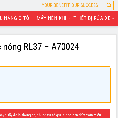
YOUR BENEFIT, OUR SUCCESS
U NÂNG Ô TÔ
MÁY NÉN KHÍ
THIẾT BỊ RỬA XE
c nóng RL37 – A70024
y? Hãy để lại thông tin, chúng tôi sẽ gọi lại cho bạn để
tư vấn miễn