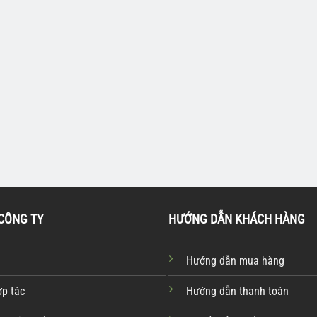
 SINH HƠI
LINH PHỤ KIỆN MÁY VỆ SINH HƠI
LINH PHỤ K
NƯỚC NÓNG
NƯỚC NÓNG
6 L300 |
Súng hơi nước K26 L500 |
Súng hơi
A70011
A70012
CÔNG TY
HƯỚNG DẪN KHÁCH HÀNG
Hướng dẫn mua hàng
ợp tác
Hướng dẫn thanh toán