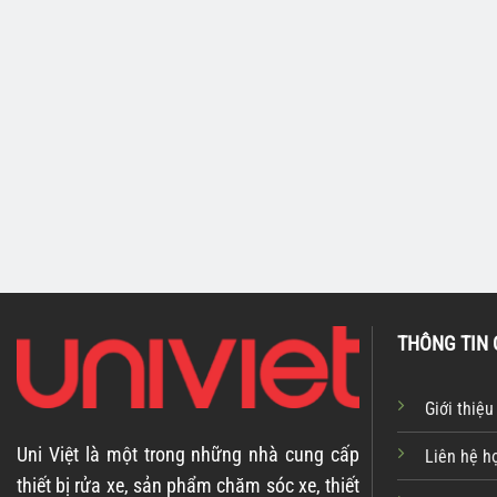
LINH PHỤ KIỆN MÁY VỆ
Dụng cụ vệ sinh băng tải
NƯỚC NÓNG
bằng hơi nước nóng và khí
Súng hơi nước K2
nén
A70010
THÔNG TIN 
Giới thiệu
Uni Việt là một trong những nhà cung cấp
Liên hệ h
thiết bị rửa xe, sản phẩm chăm sóc xe, thiết