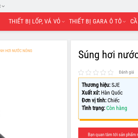
C
THIẾT BỊ LỐP, VÁ VỎ
THIẾT BỊ GARA Ô TÔ
CẦ
SINH HƠI NƯỚC NÓNG
Súng hơi nướ
Đánh giá
Thương hiệu:
SJE
Xuất xứ:
Hàn Quốc
Đơn vị tính:
Chiếc
Tình trạng:
Còn hàng
Bạn quan tâm tới sản phẩm nà