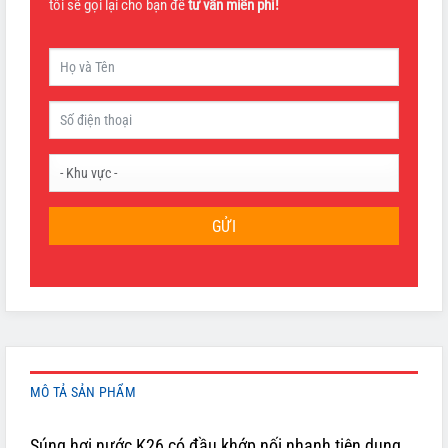
tôi sẽ gọi lại cho bạn để
tư vấn miễn phí!
GỬI
MÔ TẢ SẢN PHẨM
Súng hơi nước K26 có đầu khớp nối nhanh tiện dụng.