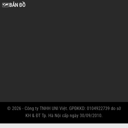
🗺️
BẢN ĐỒ
© 2026 - Công ty TNHH UNI Việt. GPĐKKD: 0104922739 do sở
KH & ĐT Tp. Hà Nội cấp ngày 30/09/2010.