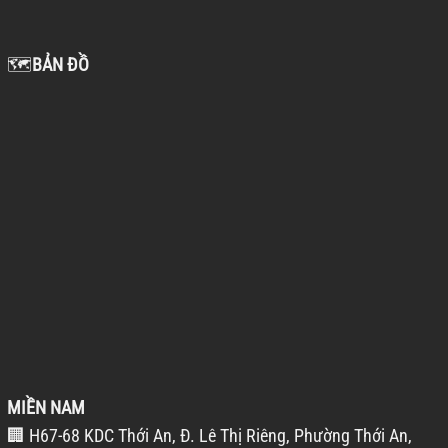
🗺️
BẢN ĐỒ
MIỀN NAM
🏢 H67-68 KDC Thới An, Đ. Lê Thị Riêng, Phường Thới An,