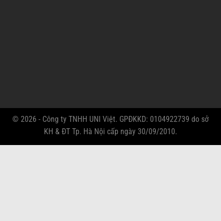
© 2026 - Công ty TNHH UNI Việt. GPĐKKD: 0104922739 do sở
KH & ĐT Tp. Hà Nội cấp ngày 30/09/2010.