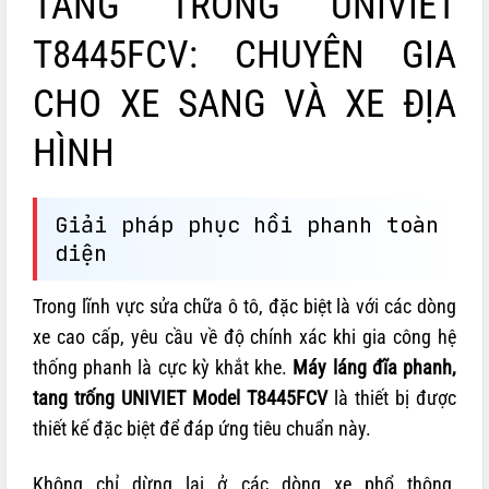
TANG TRỐNG UNIVIET
T8445FCV: CHUYÊN GIA
CHO XE SANG VÀ XE ĐỊA
HÌNH
Giải pháp phục hồi phanh toàn
diện
Trong lĩnh vực sửa chữa ô tô, đặc biệt là với các dòng
xe cao cấp, yêu cầu về độ chính xác khi gia công hệ
thống phanh là cực kỳ khắt khe.
Máy láng đĩa phanh,
tang trống UNIVIET Model T8445FCV
là thiết bị được
thiết kế đặc biệt để đáp ứng tiêu chuẩn này.
Không chỉ dừng lại ở các dòng xe phổ thông,