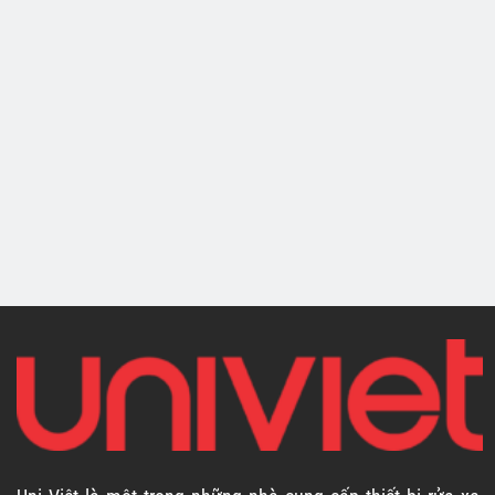
MÁY MÀI/LÁNG ĐĨA
MÁY MÀI/LÁNG ĐĨA
PHANH TANG TRỐNG
PHANH TANG TRỐNG
Máy láng đĩa
Máy láng đĩa
phanh, tang trống
phanh, tang trống
UNIVIET C9370C
UNIVIET C9372