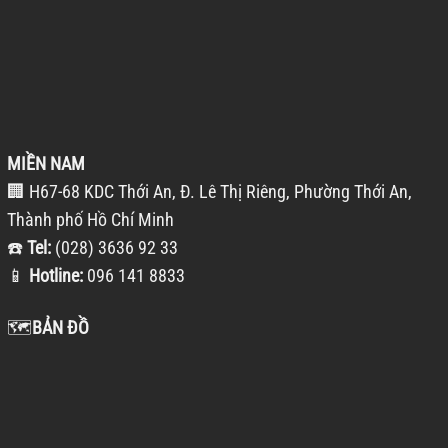
MIỀN NAM
🏢 H67-68 KDC Thới An, Đ. Lê Thị Riêng, Phường Thới An,
Thành phố Hồ Chí Minh
☎️
Tel:
(028) 3636 92 33
📱
Hotline:
096 141 8833
🗺️
BẢN ĐỒ