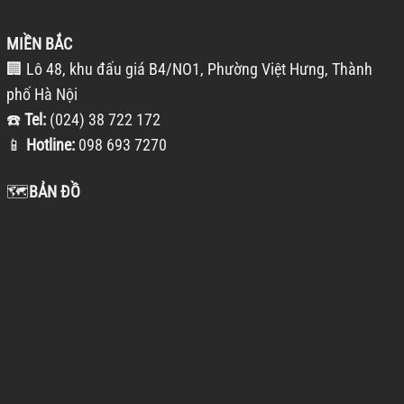
MIỀN BẮC
🏢 Lô 48, khu đấu giá B4/NO1, Phường Việt Hưng, Thành
phố Hà Nội
☎️
Tel:
(024) 38 722 172
📱
Hotline:
098 693 7270
🗺️
BẢN ĐỒ