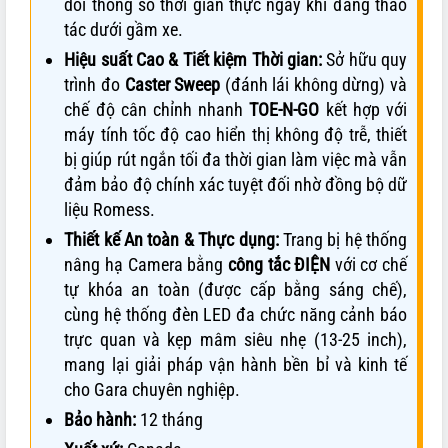
dõi thông số thời gian thực ngay khi đang thao
tác dưới gầm xe.
Hiệu suất Cao & Tiết kiệm Thời gian:
Sở hữu quy
trình đo
Caster Sweep
(đánh lái không dừng) và
chế độ cân chỉnh nhanh
TOE-N-GO
kết hợp với
máy tính tốc độ cao hiển thị không độ trễ, thiết
bị giúp rút ngắn tối đa thời gian làm việc mà vẫn
đảm bảo độ chính xác tuyệt đối nhờ đồng bộ dữ
liệu Romess.
Thiết kế An toàn & Thực dụng:
Trang bị hệ thống
nâng hạ Camera bằng
công tắc ĐIỆN
với cơ chế
tự khóa an toàn (được cấp bằng sáng chế),
cùng hệ thống đèn LED đa chức năng cảnh báo
trực quan và kẹp mâm siêu nhẹ (13-25 inch),
mang lại giải pháp vận hành bền bỉ và kinh tế
cho Gara chuyên nghiệp.
Bảo hành:
12 tháng