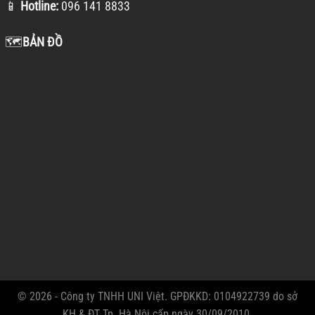
📱
Hotline:
096 141 8833
🗺️
BẢN ĐỒ
© 2026 - Công ty TNHH UNI Việt. GPĐKKD: 0104922739 do sở
KH & ĐT Tp. Hà Nội cấp ngày 30/09/2010.