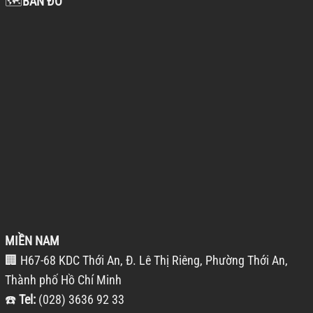
🗺️
BẢN ĐỒ
MIỀN NAM
🏢 H67-68 KDC Thới An, Đ. Lê Thị Riêng, Phường Thới An,
Thành phố Hồ Chí Minh
☎️
Tel:
(028) 3636 92 33