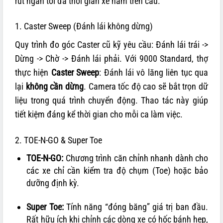
rút ngắn tối đa thời gian xe nằm trên cầu.
1. Caster Sweep (Đánh lái không dừng)
Quy trình đo góc Caster cũ kỹ yêu cầu: Đánh lái trái ->
Dừng -> Chờ -> Đánh lái phải. Với 9000 Standard, thợ
thực hiện
Caster Sweep
: Đánh lái vô lăng liên tục qua
lại
không cần dừng
. Camera tốc độ cao sẽ bắt trọn dữ
liệu trong quá trình chuyển động. Thao tác này giúp
tiết kiệm đáng kể thời gian cho mỗi ca làm việc.
2. TOE-N-GO & Super Toe
TOE-N-GO:
Chương trình căn chỉnh nhanh dành cho
các xe chỉ cần kiểm tra độ chụm (Toe) hoặc bảo
dưỡng định kỳ.
Super Toe:
Tính năng “đóng băng” giá trị ban đầu.
Rất hữu ích khi chỉnh các dòng xe có hốc bánh hẹp,