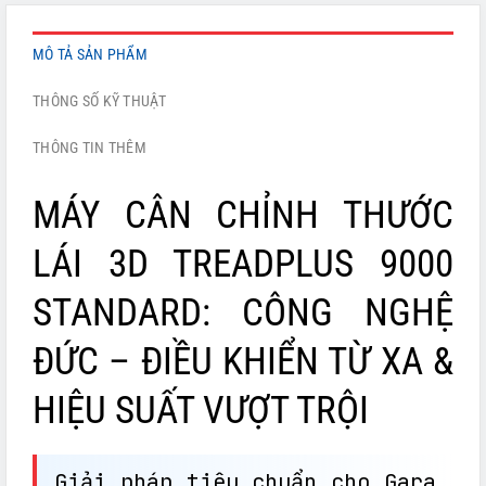
MÔ TẢ SẢN PHẨM
THÔNG SỐ KỸ THUẬT
THÔNG TIN THÊM
MÁY CÂN CHỈNH THƯỚC
LÁI 3D TREADPLUS 9000
STANDARD: CÔNG NGHỆ
ĐỨC – ĐIỀU KHIỂN TỪ XA &
HIỆU SUẤT VƯỢT TRỘI
Giải pháp tiêu chuẩn cho Gara