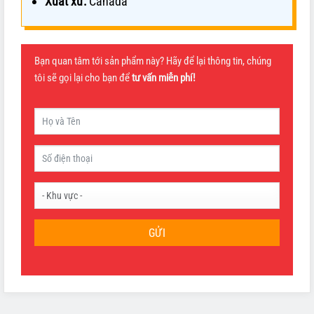
Xuất xứ:
Canada
Bạn quan tâm tới sản phẩm này? Hãy để lại thông tin, chúng
tôi sẽ gọi lại cho bạn để
tư vấn miễn phí!
GỬI