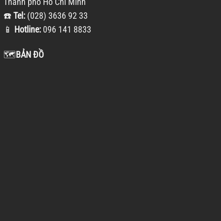
Thành phố Hồ Chí Minh
☎️
Tel:
(028) 3636 92 33
📱
Hotline:
096 141 8833
🗺️
BẢN ĐỒ