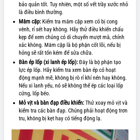
bảo quản tốt. Tuy nhiên, một số vết trầy xước nhỏ
là điều bình thường.
Mâm cặp:
Kiểm tra mâm cặp xem có bị cong
vênh, rỉ sét hay không. Hãy thử điều khiển chấu
kẹp để xem chúng có di chuyển mượt mà, chính
xác không. Mâm cặp là bộ phận cốt lõi, nếu bị
hỏng sẽ rất tốn kém để sửa chữa.
Bàn ép lốp (xi lanh ép lốp):
Đây là bộ phận tạo
lực ép lốp. Hãy kiểm tra xem bàn ép có hoạt
động mạnh mẽ, không bị rò rỉ khí nén hay không.
Nếu xi lanh yếu, nó sẽ không thể ép các loại lốp
cứng, lốp béo.
Mỏ vịt và bàn đạp điều khiển:
Thử xoay mỏ vịt và
kiểm tra các bàn đạp. Chúng phải hoạt động trơn
tru, không bị kẹt hay có tiếng động lạ.