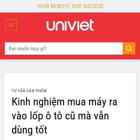
Skip
YOUR BENEFIT, OUR SUCCESS
to
content
Tìm
kiếm:
TƯ VẤN SẢN PHẨM
Kinh nghiệm mua máy ra
vào lốp ô tô cũ mà vẫn
dùng tốt