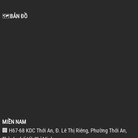
🗺️
BẢN ĐỒ
MIỀN NAM
🏢 H67-68 KDC Thới An, Đ. Lê Thị Riêng, Phường Thới An,