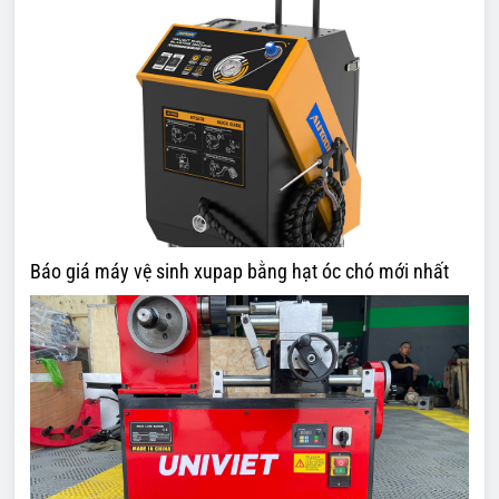
Báo giá máy vệ sinh xupap bằng hạt óc chó mới nhất