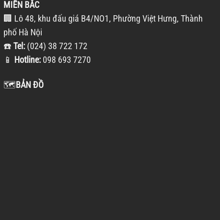
MIỀN BẮC
🏢 Lô 48, khu đấu giá B4/NO1, Phường Việt Hưng, Thành
phố Hà Nội
☎️
Tel:
(024) 38 722 172
📱
Hotline:
098 693 7270
🗺️
BẢN ĐỒ