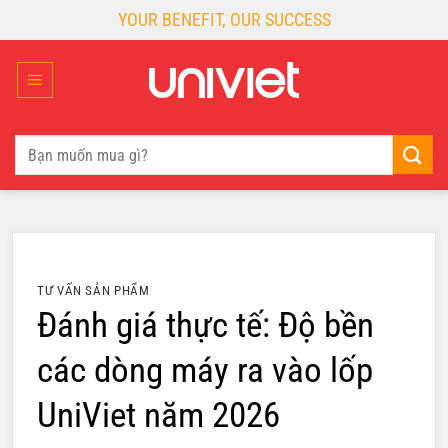
Skip
YOUR BENEFIT, OUR SUCCESS
to
content
Tìm
kiếm:
TƯ VẤN SẢN PHẨM
Đánh giá thực tế: Độ bền
các dòng máy ra vào lốp
UniViet năm 2026