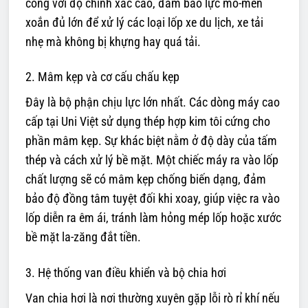
công với độ chính xác cao, đảm bảo lực mô-men
xoắn đủ lớn để xử lý các loại lốp xe du lịch, xe tải
nhẹ mà không bị khựng hay quá tải.
2. Mâm kẹp và cơ cấu chấu kẹp
Đây là bộ phận chịu lực lớn nhất. Các dòng máy cao
cấp tại Uni Việt sử dụng thép hợp kim tôi cứng cho
phần mâm kẹp. Sự khác biệt nằm ở độ dày của tấm
thép và cách xử lý bề mặt. Một chiếc máy ra vào lốp
chất lượng sẽ có mâm kẹp chống biến dạng, đảm
bảo độ đồng tâm tuyệt đối khi xoay, giúp việc ra vào
lốp diễn ra êm ái, tránh làm hỏng mép lốp hoặc xước
bề mặt la-zăng đắt tiền.
3. Hệ thống van điều khiển và bộ chia hơi
Van chia hơi là nơi thường xuyên gặp lỗi rò rỉ khí nếu