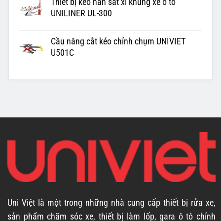
Thiết bị kéo nắn sắt xi khung xe ô tô
UNILINER UL-300
Cầu nâng cắt kéo chỉnh chụm UNIVIET
U501C
Uni Việt là một trong những nhà cung cấp thiết bị rửa xe,
sản phẩm chăm sóc xe, thiết bị làm lốp, gara ô tô chính