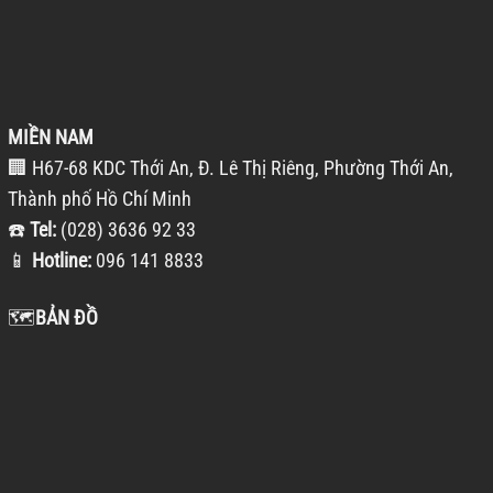
MIỀN NAM
🏢 H67-68 KDC Thới An, Đ. Lê Thị Riêng, Phường Thới An,
Thành phố Hồ Chí Minh
☎️
Tel:
(028) 3636 92 33
📱
Hotline:
096 141 8833
🗺️
BẢN ĐỒ