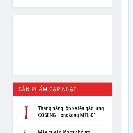
SẢN PHẨM CẬP NHẬT
Thang nâng lốp xe lên gác lửng
COSENG Hongkong MTL-01
Máy ra vào lốp tay hỗ trợ