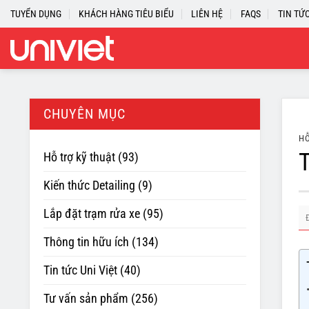
Skip
TUYỂN DỤNG
KHÁCH HÀNG TIÊU BIỂU
LIÊN HỆ
FAQS
TIN TỨ
to
content
CHUYÊN MỤC
HỖ
T
Hỗ trợ kỹ thuật
(93)
Kiến thức Detailing
(9)
Lắp đặt trạm rửa xe
(95)
Thông tin hữu ích
(134)
Tin tức Uni Việt
(40)
Tư vấn sản phẩm
(256)