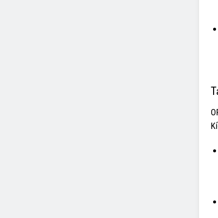
T
OP
Kí