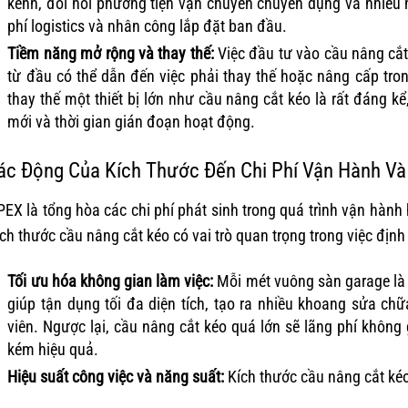
kềnh, đòi hỏi phương tiện vận chuyển chuyên dụng và nhiều 
phí logistics và nhân công lắp đặt ban đầu.
Tiềm năng mở rộng và thay thế:
Việc đầu tư vào cầu nâng cắt
từ đầu có thể dẫn đến việc phải thay thế hoặc nâng cấp tron
thay thế một thiết bị lớn như cầu nâng cắt kéo là rất đáng k
mới và thời gian gián đoạn hoạt động.
ác Động Của Kích Thước Đến Chi Phí Vận Hành Và
EX là tổng hòa các chi phí phát sinh trong quá trình vận hành 
ch thước cầu nâng cắt kéo có vai trò quan trọng trong việc định 
Tối ưu hóa không gian làm việc:
Mỗi mét vuông sàn garage là 
giúp tận dụng tối đa diện tích, tạo ra nhiều khoang sửa ch
viên. Ngược lại, cầu nâng cắt kéo quá lớn sẽ lãng phí không
kém hiệu quả.
Hiệu suất công việc và năng suất:
Kích thước cầu nâng cắt kéo