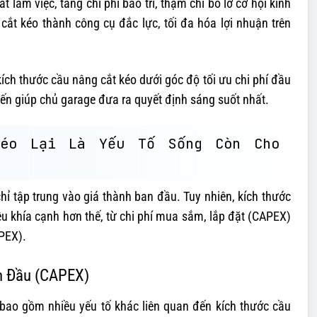
làm việc, tăng chi phí bảo trì, thậm chí bỏ lỡ cơ hội kinh
cắt kéo thành công cụ đắc lực, tối đa hóa lợi nhuận trên
kích thước cầu nâng cắt kéo dưới góc độ tối ưu chi phí đầu
ến giúp chủ garage đưa ra quyết định sáng suốt nhất.
Kéo Lại Là Yếu Tố Sống Còn Cho
chỉ tập trung vào giá thành ban đầu. Tuy nhiên, kích thước
ều khía cạnh hơn thế, từ chi phí mua sắm, lắp đặt (CAPEX)
OPEX).
n Đầu (CAPEX)
bao gồm nhiều yếu tố khác liên quan đến kích thước cầu