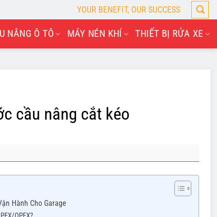
YOUR BENEFIT, OUR SUCCESS
U NÂNG Ô TÔ
MÁY NÉN KHÍ
THIẾT BỊ RỬA XE
ước cầu nâng cắt kéo
 Vận Hành Cho Garage
CAPEX/OPEX?