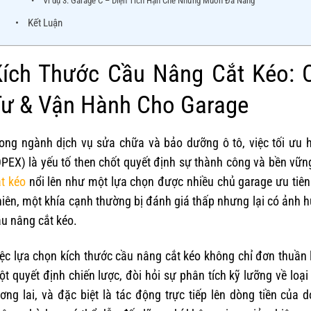
Ví dụ 3: Garage C – Diện Tích Hạn Chế Nhưng Muốn Đa Năng
Kết Luận
Kích Thước Cầu Nâng Cắt Kéo: C
Tư & Vận Hành Cho Garage
rong ngành dịch vụ sửa chữa và bảo dưỡng ô tô, việc tối ưu 
PEX) là yếu tố then chốt quyết định sự thành công và bền vững
t kéo
nổi lên như một lựa chọn được nhiều chủ garage ưu tiên bở
iên, một khía cạnh thường bị đánh giá thấp nhưng lại có ảnh
u nâng cắt kéo.
ệc lựa chọn kích thước cầu nâng cắt kéo không chỉ đơn thuần l
t quyết định chiến lược, đòi hỏi sự phân tích kỹ lưỡng về loại
ơng lai, và đặc biệt là tác động trực tiếp lên dòng tiền củ