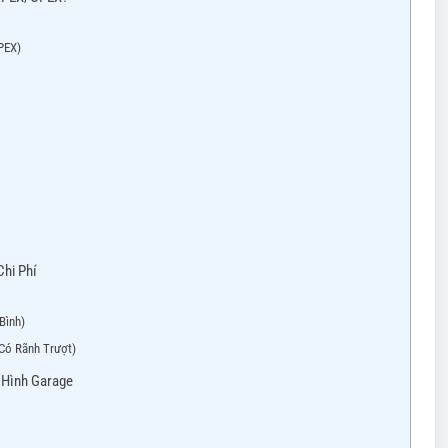
PEX)
hi Phí
Bình)
 Có Rãnh Trượt)
 Hình Garage