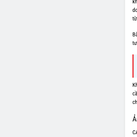
kh
do
t
Bà
tư
Kh
cầ
ch
Ả
C