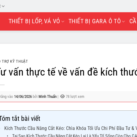
C
THIẾT BỊ LỐP, VÁ VỎ
THIẾT BỊ GARA Ô TÔ
CẦ
 TRỢ KỸ THUẬT
ư vấn thực tế về vấn đề kích th
Đăng vào
14/06/2026
bởi
Minh Thuấn
|
78 lượt xem
Tóm tắt bài viết
Kích Thước Cầu Nâng Cắt Kéo: Chìa Khóa Tối Ưu Chi Phí Đầu Tư &
Tại Sao Kích Thước Cầu Nâng Cắt Kéo Lại Là Yếu Tố Sống Còn Cho 