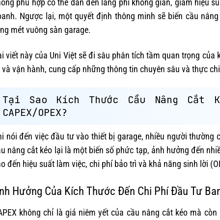
ông phù hợp có thể dẫn đến lãng phí không gian, giảm hiệu suất 
anh. Ngược lại, một quyết định thông minh sẽ biến cầu nâng 
ừng mét vuông sàn garage.
i viết này của Uni Việt sẽ đi sâu phân tích tầm quan trọng của 
 và vận hành, cung cấp những thông tin chuyên sâu và thực chi
Tại Sao Kích Thước Cầu Nâng Cắt 
CAPEX/OPEX?
i nói đến việc đầu tư vào thiết bị garage, nhiều người thường 
u nâng cắt kéo lại là một biến số phức tạp, ảnh hưởng đến nhi
o đến hiệu suất làm việc, chi phí bảo trì và khả năng sinh lời (
nh Hưởng Của Kích Thước Đến Chi Phí Đầu Tư Ba
APEX không chỉ là giá niêm yết của cầu nâng cắt kéo mà còn 