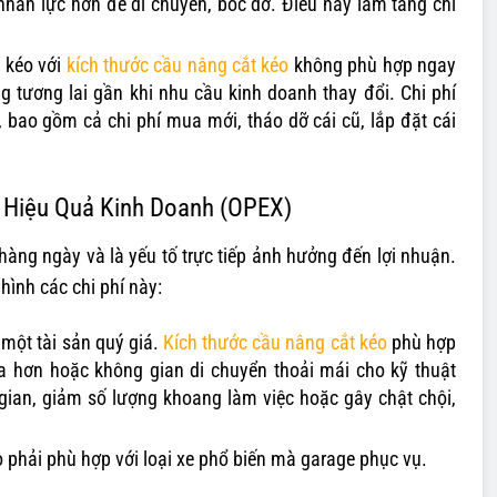
nhân lực hơn để di chuyển, bốc dỡ. Điều này làm tăng chi
 kéo với
kích thước cầu nâng cắt kéo
không phù hợp ngay
g tương lai gần khi nhu cầu kinh doanh thay đổi. Chi phí
ể, bao gồm cả chi phí mua mới, tháo dỡ cái cũ, lắp đặt cái
 Hiệu Quả Kinh Doanh (OPEX)
hàng ngày và là yếu tố trực tiếp ảnh hưởng đến lợi nhuận.
hình các chi phí này:
một tài sản quý giá.
Kích thước cầu nâng cắt kéo
phù hợp
ữa hơn hoặc không gian di chuyển thoải mái cho kỹ thuật
 gian, giảm số lượng khoang làm việc hoặc gây chật chội,
 phải phù hợp với loại xe phổ biến mà garage phục vụ.