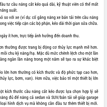
ầu tư cầu nâng cắt kéo quá dài, kỹ thuật viên có thể mất
 năng suất.
ỏ so với xe (ví dụ: cố gắng nâng xe bán tải trên cầu nâng
ng việc tiếp cận các bộ phận, kéo dài thời gian sửa chữa.
ngày ít hơn, trực tiếp ảnh hưởng đến doanh thu.
hơn thường được trang bị động cơ thủy lực mạnh mẽ hơn.
ng mỗi chu kỳ nâng/hạ. Mặc dù mức chênh lệch cho một lần
hàng ngàn lần nâng trong một năm sẽ tạo ra sự khác biệt
o lớn hơn thường có kích thước và độ phức tạp cao hơn,
hủy lực, bơm, van). Hơn nữa, việc bảo trì một thiết bị lớn
t kích thước cầu nâng cắt kéo được lựa chọn hợp lý sẽ
n nâng đủ để nâng cả sedan và SUV/bán tải sẽ giúp garage
oại hình dịch vụ mà không cần đầu tư thêm thiết bị mới.