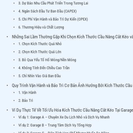
3. Dự Báo Nhu Cầu Phát Triển Trong Tương Lai
4. Ngân Sách Đầu Tư Ban Đầu (CAPEX)
5. Chi Phí Vận Hành và Bảo Trì Dự Kiến (OPEX)
6. Thương Hiệu và Chất Lượng
Những Sai Lầm Thường Gặp Khi Chọn Kích Thước Cầu Nâng Cắt Kéo v
1. Chọn Kích Thước Quá Nhỏ
2. Chọn Kích Thước Quá Lớn
3. Bỏ Qua Yếu Tố Hố Móng/Nền Móng
4. Không Tính Đến Chiều Cao Trần
5. Chỉ Nhìn Vào Giá Ban Đầu
Quy Trình Vận Hành và Bảo Trì Cơ Bản Ảnh Hưởng Bởi Kích Thước Cầu
1. Vận Hành
2. Bảo Trì
Ví Dụ Thực Tế Về Tối Ưu Hóa Kích Thước Cầu Nâng Cắt Kéo Tại Garag
Ví dụ 1: Garage A – Chuyên Xe Du Lịch Nhỏ và Dịch Vụ Nhanh
Ví dụ 2: Garage B – Trung Tâm Dịch Vụ Tổng Hợp