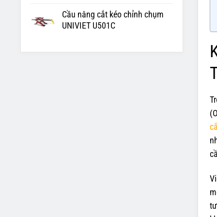
Cầu nâng cắt kéo chỉnh chụm
UNIVIET U501C
T
(O
cắ
nh
cầ
Vi
mộ
tư