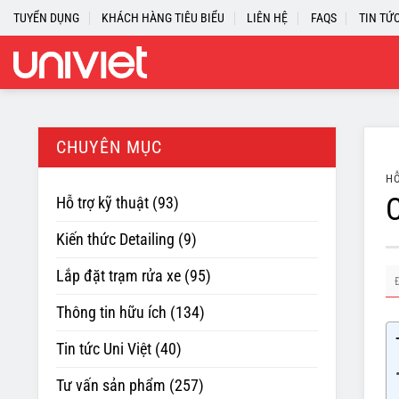
Skip
TUYỂN DỤNG
KHÁCH HÀNG TIÊU BIỂU
LIÊN HỆ
FAQS
TIN TỨ
to
content
CHUYÊN MỤC
HỖ
C
Hỗ trợ kỹ thuật
(93)
Kiến thức Detailing
(9)
Lắp đặt trạm rửa xe
(95)
Thông tin hữu ích
(134)
Tin tức Uni Việt
(40)
Tư vấn sản phẩm
(257)