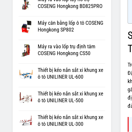
COSENG Hongkong BD825PRO
Máy cân bằng lốp ô tô COSENG
Hongkong SP802
S
T
Máy ra vào lốp trụ định tâm
COSENG Hongkong CS50
Tr
Thiết bị kéo nắn sắt xi khung xe
Đặ
ô tô UNILINER UL-600
kh
gâ
Thiết bị kéo nắn sắt xi khung xe
đ
ô tô UNILINER UL-500
đả
Thiết bị kéo nắn sắt xi khung xe
ô tô UNILINER UL-300