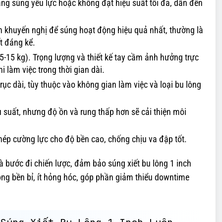
rạng súng yếu lực hoặc không đạt hiệu suất tối đa, dẫn đến
n khuyến nghị để súng hoạt động hiệu quả nhất, thường là
t đáng kể.
-15 kg). Trọng lượng và thiết kế tay cầm ảnh hưởng trực
i làm việc trong thời gian dài.
rục dài, tùy thuộc vào không gian làm việc và loại bu lông
 suất, nhưng độ ồn và rung thấp hơn sẽ cải thiện môi
ép cường lực cho độ bền cao, chống chịu va đập tốt.
à bước đi chiến lược, đảm bảo súng xiết bu lông 1 inch
ng bền bỉ, ít hỏng hóc, góp phần giảm thiểu downtime