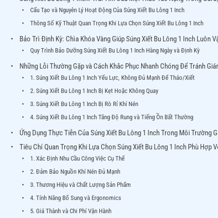
Cấu Tạo và Nguyên Lý Hoạt Động Của Súng Xiết Bu Lông 1 Inch
Thông Số Kỹ Thuật Quan Trọng Khi Lựa Chọn Súng Xiết Bu Lông 1 Inch
Bảo Trì Định Kỳ: Chìa Khóa Vàng Giúp Súng Xiết Bu Lông 1 Inch Luôn 
Quy Trình Bảo Dưỡng Súng Xiết Bu Lông 1 Inch Hàng Ngày và Định Kỳ
Những Lỗi Thường Gặp và Cách Khắc Phục Nhanh Chóng Để Tránh Giá
1. Súng Xiết Bu Lông 1 Inch Yếu Lực, Không Đủ Mạnh Để Tháo/Xiết
2. Súng Xiết Bu Lông 1 Inch Bị Kẹt Hoặc Không Quay
3. Súng Xiết Bu Lông 1 Inch Bị Rò Rỉ Khí Nén
4. Súng Xiết Bu Lông 1 Inch Tăng Độ Rung và Tiếng Ồn Bất Thường
Ứng Dụng Thực Tiễn Của Súng Xiết Bu Lông 1 Inch Trong Môi Trường 
Tiêu Chí Quan Trọng Khi Lựa Chọn Súng Xiết Bu Lông 1 Inch Phù Hợp 
1. Xác Định Nhu Cầu Công Việc Cụ Thể
2. Đảm Bảo Nguồn Khí Nén Đủ Mạnh
3. Thương Hiệu và Chất Lượng Sản Phẩm
4. Tính Năng Bổ Sung và Ergonomics
5. Giá Thành và Chi Phí Vận Hành