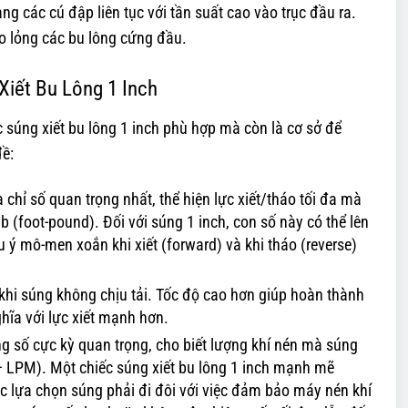
g các cú đập liên tục với tần suất cao vào trục đầu ra.
o lỏng các bu lông cứng đầu.
iết Bu Lông 1 Inch
 súng xiết bu lông 1 inch phù hợp mà còn là cơ sở để
đề:
 chỉ số quan trọng nhất, thể hiện lực xiết/tháo tối đa mà
 (foot-pound). Đối với súng 1 inch, con số này có thể lên
ý mô-men xoắn khi xiết (forward) và khi tháo (reverse)
hi súng không chịu tải. Tốc độ cao hơn giúp hoàn thành
ĩa với lực xiết mạnh hơn.
g số cực kỳ quan trọng, cho biết lượng khí nén mà súng
 – LPM). Một chiếc súng xiết bu lông 1 inch mạnh mẽ
ệc lựa chọn súng phải đi đôi với việc đảm bảo máy nén khí