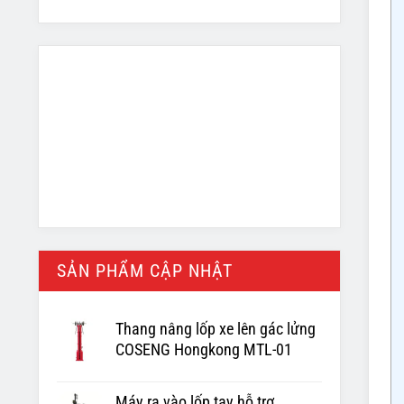
SẢN PHẨM CẬP NHẬT
Thang nâng lốp xe lên gác lửng
COSENG Hongkong MTL-01
Máy ra vào lốp tay hỗ trợ