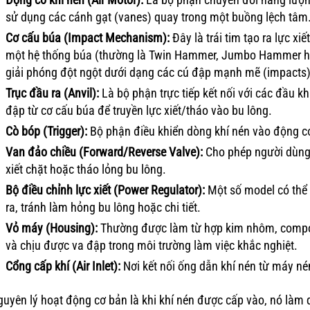
sử dụng các cánh gạt (vanes) quay trong một buồng lệch tâm
Cơ cấu búa (Impact Mechanism):
Đây là trái tim tạo ra lực x
một hệ thống búa (thường là Twin Hammer, Jumbo Hammer hoặc
giải phóng đột ngột dưới dạng các cú đập mạnh mẽ (impacts) 
Trục đầu ra (Anvil):
Là bộ phận trực tiếp kết nối với các đầu k
đập từ cơ cấu búa để truyền lực xiết/tháo vào bu lông.
Cò bóp (Trigger):
Bộ phận điều khiển dòng khí nén vào động c
Van đảo chiều (Forward/Reverse Valve):
Cho phép người dùng 
xiết chặt hoặc tháo lỏng bu lông.
Bộ điều chỉnh lực xiết (Power Regulator):
Một số model có thể
ra, tránh làm hỏng bu lông hoặc chi tiết.
Vỏ máy (Housing):
Thường được làm từ hợp kim nhôm, composi
và chịu được va đập trong môi trường làm việc khắc nghiệt.
Cổng cấp khí (Air Inlet):
Nơi kết nối ống dẫn khí nén từ máy né
uyên lý hoạt động cơ bản là khi khí nén được cấp vào, nó làm