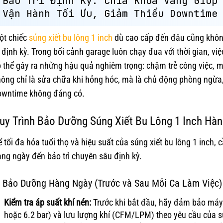
Bảo Trì Định Kỳ: Chìa Khóa Vàng Giúp
Vận Hành Tối Ưu, Giảm Thiểu Downtime
ột chiếc
súng xiết bu lông 1 inch
dù cao cấp đến đâu cũng không 
ì định kỳ. Trong bối cảnh garage luôn chạy đua với thời gian, vi
 thể gây ra những hậu quả nghiêm trọng: chậm trễ công việc, mất
ông chỉ là sửa chữa khi hỏng hóc, mà là chủ động phòng ngừa, 
owntime không đáng có.
uy Trình Bảo Dưỡng Súng Xiết Bu Lông 1 Inch Hàn
 tối đa hóa tuổi thọ và hiệu suất của súng xiết bu lông 1 inch, c
ng ngày đến bảo trì chuyên sâu định kỳ.
. Bảo Dưỡng Hàng Ngày (Trước và Sau Mỗi Ca Làm Việc)
Kiểm tra áp suất khí nén:
Trước khi bắt đầu, hãy đảm bảo máy 
hoặc 6.2 bar) và lưu lượng khí (CFM/LPM) theo yêu cầu của sú