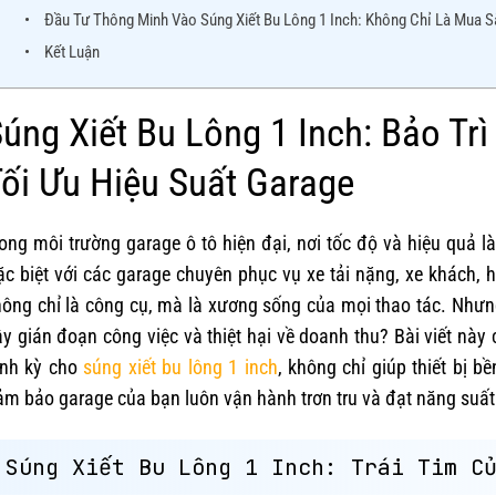
Đầu Tư Thông Minh Vào Súng Xiết Bu Lông 1 Inch: Không Chỉ Là Mua
Kết Luận
úng Xiết Bu Lông 1 Inch: Bảo T
ối Ưu Hiệu Suất Garage
ong môi trường garage ô tô hiện đại, nơi tốc độ và hiệu quả là
c biệt với các garage chuyên phục vụ xe tải nặng, xe khách, 
ông chỉ là công cụ, mà là xương sống của mọi thao tác. Nhưn
y gián đoạn công việc và thiệt hại về doanh thu? Bài viết này 
ịnh kỳ cho
súng xiết bu lông 1 inch
, không chỉ giúp thiết bị 
m bảo garage của bạn luôn vận hành trơn tru và đạt năng suất
Súng Xiết Bu Lông 1 Inch: Trái Tim C