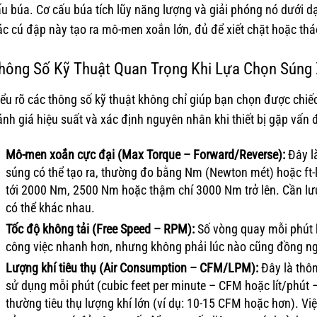
u búa. Cơ cấu búa tích lũy năng lượng và giải phóng nó dưới dạn
c cú đập này tạo ra mô-men xoắn lớn, đủ để xiết chặt hoặc thá
hông Số Kỹ Thuật Quan Trọng Khi Lựa Chọn Súng X
ểu rõ các thông số kỹ thuật không chỉ giúp bạn chọn được chiếc
nh giá hiệu suất và xác định nguyên nhân khi thiết bị gặp vấn 
Mô-men xoắn cực đại (Max Torque – Forward/Reverse):
Đây là
súng có thể tạo ra, thường đo bằng Nm (Newton mét) hoặc ft-lb
tới 2000 Nm, 2500 Nm hoặc thậm chí 3000 Nm trở lên. Cần lưu 
có thể khác nhau.
Tốc độ không tải (Free Speed – RPM):
Số vòng quay mỗi phút k
công việc nhanh hơn, nhưng không phải lúc nào cũng đồng ngh
Lượng khí tiêu thụ (Air Consumption – CFM/LPM):
Đây là thôn
sử dụng mỗi phút (cubic feet per minute – CFM hoặc lít/phút
thường tiêu thụ lượng khí lớn (ví dụ: 10-15 CFM hoặc hơn). Vi