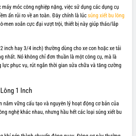
hoặc máy móc công nghiệp nặng, việc sử dụng các dụng cụ
ềm ẩn rủi ro về an toàn. Đây chính là lúc
súng xiết bu lông
men xoắn cực đại vượt trội, thiết bị này giúp tháo/lắp
2 inch hay 3/4 inch) thường dùng cho xe con hoặc xe tải
ặng nhất. Nó không chỉ đơn thuần là một công cụ, mà là
 lực phục vụ, rút ngắn thời gian sửa chữa và tăng cường
Lông 1 Inch
 cần nắm vững cấu tạo và nguyên lý hoạt động cơ bản của
công nghệ khác nhau, nhưng hầu hết các loại súng xiết bu
g khí nén thành chuyển động quay. Động cơ này thường