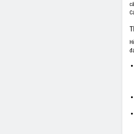
cấ
Cá
T
Hi
đá