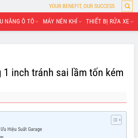
YOUR BENEFIT, OUR SUCCESS
U NÂNG Ô TÔ
MÁY NÉN KHÍ
THIẾT BỊ RỬA XE
g 1 inch tránh sai lầm tốn kém
i Ưu Hiệu Suất Garage
ge