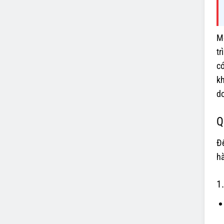
M
tr
có
kh
d
Q
Để
hà
1