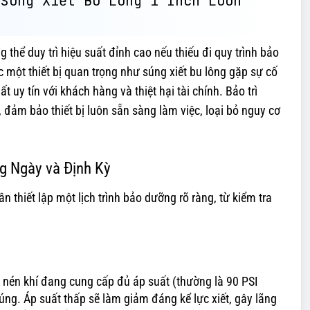
 Súng Xiết Bu Lông 1 Inch Luôn
thể duy trì hiệu suất đỉnh cao nếu thiếu đi quy trình bảo
ệc một thiết bị quan trọng như súng xiết bu lông gặp sự cố
 uy tín với khách hàng và thiệt hại tài chính. Bảo trì
đảm bảo thiết bị luôn sẵn sàng làm việc, loại bỏ nguy cơ
g Ngày và Định Kỳ
ần thiết lập một lịch trình bảo dưỡng rõ ràng, từ kiểm tra
nén khí đang cung cấp đủ áp suất (thường là 90 PSI
ng. Áp suất thấp sẽ làm giảm đáng kể lực xiết, gây lãng