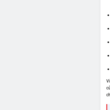
Vi
củ
c