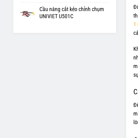
Đố
Cầu nâng cắt kéo chỉnh chụm
th
UNIVIET U501C
1 
cá
Kh
nh
mộ
s
C
Để
mộ
lô