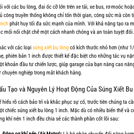
i với các bu lông, đai ốc cỡ lớn trên xe tải, xe bus, rơ-moóc 
ủ công truyền thống không chỉ tốn thời gian, công sức mà còn ti
inch
phát huy tối đa sức mạnh của mình. Với khả năng tạo ra mô-
c mối nối chặt chẽ một cách nhanh chóng và an toàn tuyệt đối.
ác với các loại
súng xiết bu lông
có kích thước nhỏ hơn (như 1/
ẹ, phiên bản 1 inch được thiết kế đặc biệt cho những tác vụ n
t khoản đầu tư chiến lược, giúp garage của bạn nâng cao năng
ự chuyên nghiệp trong mắt khách hàng.
ấu Tạo và Nguyên Lý Hoạt Động Của Súng Xiết Bu 
 hiểu rõ cách bảo trì và khắc phục sự cố, trước tiên chúng ta
t chiếc súng xiết bu lông 1 inch. Mặc dù có nhiều biến thể và 
ng khí nén 1 inch đều chia sẻ các thành phần cốt lõi sau:
Động cơ khí nén (Air Motor):
Là bộ phận chuyển đổi năng lượn