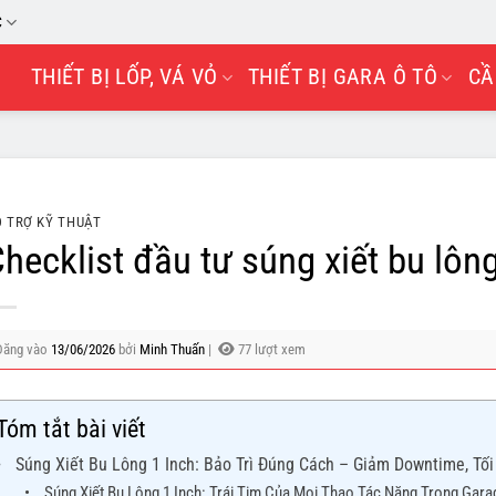
C
THIẾT BỊ LỐP, VÁ VỎ
THIẾT BỊ GARA Ô TÔ
CẦ
 TRỢ KỸ THUẬT
hecklist đầu tư súng xiết bu lôn
Đăng vào
13/06/2026
bởi
Minh Thuấn
|
77 lượt xem
Tóm tắt bài viết
Súng Xiết Bu Lông 1 Inch: Bảo Trì Đúng Cách – Giảm Downtime, Tố
Súng Xiết Bu Lông 1 Inch: Trái Tim Của Mọi Thao Tác Nặng Trong Gara