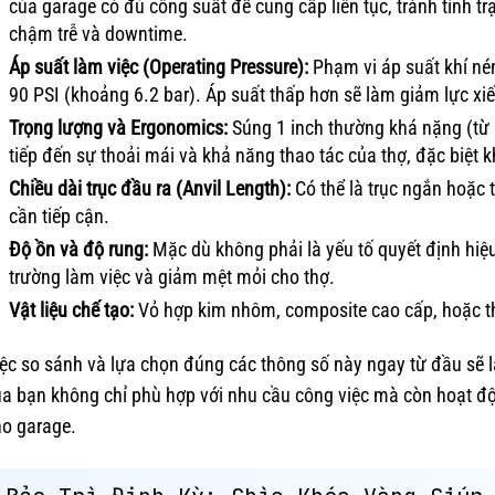
của garage có đủ công suất để cung cấp liên tục, tránh tình t
chậm trễ và downtime.
Áp suất làm việc (Operating Pressure):
Phạm vi áp suất khí né
90 PSI (khoảng 6.2 bar). Áp suất thấp hơn sẽ làm giảm lực xiế
Trọng lượng và Ergonomics:
Súng 1 inch thường khá nặng (từ 5
tiếp đến sự thoải mái và khả năng thao tác của thợ, đặc biệt kh
Chiều dài trục đầu ra (Anvil Length):
Có thể là trục ngắn hoặc t
cần tiếp cận.
Độ ồn và độ rung:
Mặc dù không phải là yếu tố quyết định hiệu
trường làm việc và giảm mệt mỏi cho thợ.
Vật liệu chế tạo:
Vỏ hợp kim nhôm, composite cao cấp, hoặc th
ệc so sánh và lựa chọn đúng các thông số này ngay từ đầu sẽ l
a bạn không chỉ phù hợp với nhu cầu công việc mà còn hoạt độ
ho garage.