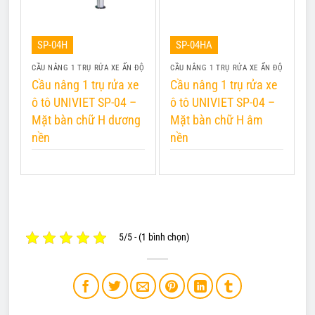
SP-04H
SP-04HA
CẦU NÂNG 1 TRỤ RỬA XE ẤN ĐỘ
CẦU NÂNG 1 TRỤ RỬA XE ẤN ĐỘ
C
Cầu nâng 1 trụ rửa xe
Cầu nâng 1 trụ rửa xe
C
ô tô UNIVIET SP-04 –
ô tô UNIVIET SP-04 –
ô
Mặt bàn chữ H dương
Mặt bàn chữ H âm
M
nền
nền
â
5/5 - (1 bình chọn)