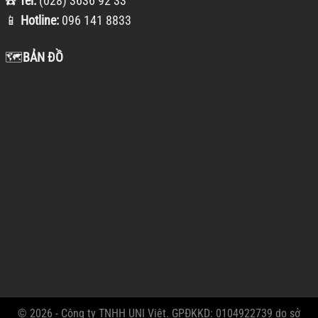
☎️
Tel:
(028) 3636 92 33
📱
Hotline:
096 141 8833
🗺️
BẢN ĐỒ
© 2026 - Công ty TNHH UNI Việt. GPĐKKD: 0104922739 do sở