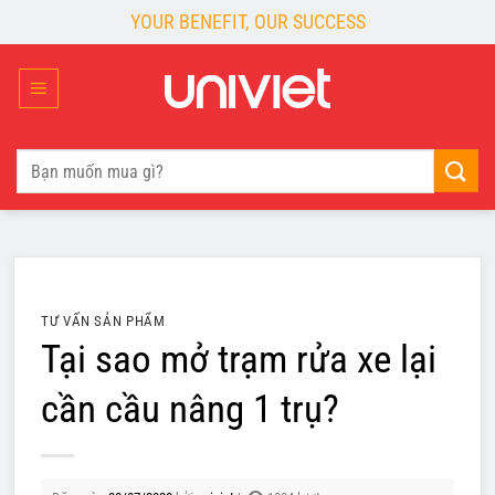
Skip
YOUR BENEFIT, OUR SUCCESS
to
content
Tìm
kiếm:
TƯ VẤN SẢN PHẨM
Tại sao mở trạm rửa xe lại
cần cầu nâng 1 trụ?