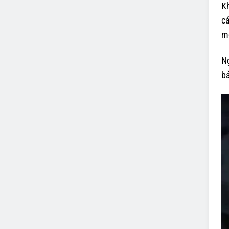
Kh
cá
mọ
Ng
bả