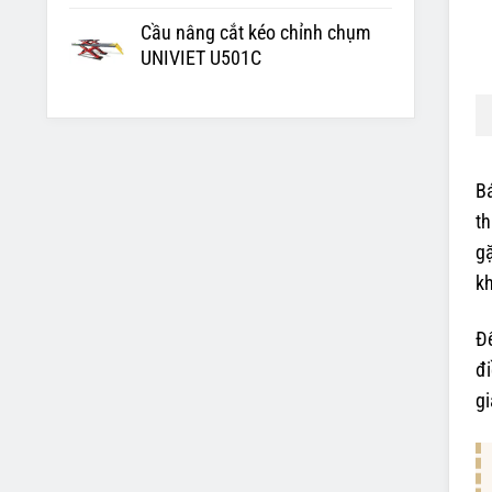
Cầu nâng cắt kéo chỉnh chụm
UNIVIET U501C
Bá
th
gặ
kh
Để
đi
gi