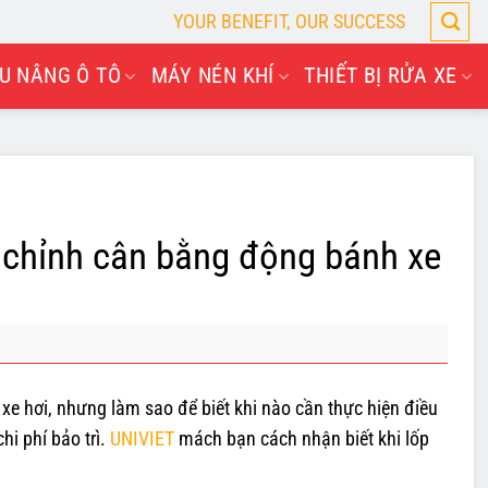
YOUR BENEFIT, OUR SUCCESS
U NÂNG Ô TÔ
MÁY NÉN KHÍ
THIẾT BỊ RỬA XE
u chỉnh cân bằng động bánh xe
e hơi, nhưng làm sao để biết khi nào cần thực hiện điều
i phí bảo trì.
UNIVIET
mách bạn cách nhận biết khi lốp