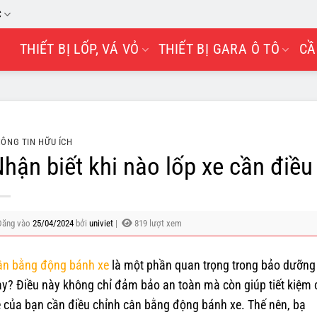
C
THIẾT BỊ LỐP, VÁ VỎ
THIẾT BỊ GARA Ô TÔ
CẦ
ÔNG TIN HỮU ÍCH
hận biết khi nào lốp xe cần điề
Đăng vào
25/04/2024
bởi
univiet
|
819 lượt xem
ân bằng động bánh xe
là một phần quan trọng trong bảo dưỡng x
y? Điều này không chỉ đảm bảo an toàn mà còn giúp tiết kiệm ch
 của bạn cần điều chỉnh cân bằng động bánh xe. Thế nên, bạ