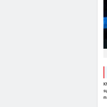
Kh
sự
mấ