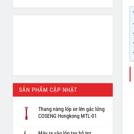
SẢN PHẨM CẬP NHẬT
Thang nâng lốp xe lên gác lửng
COSENG Hongkong MTL-01
Máy ra vào lốp tay hỗ trợ