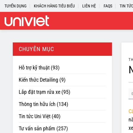
Skip
TUYỂN DỤNG
KHÁCH HÀNG TIÊU BIỂU
LIÊN HỆ
FAQS
TIN TỨ
to
content
CHUYÊN MỤC
TH
N
Hỗ trợ kỹ thuật
(93)
Kiến thức Detailing
(9)
Lắp đặt trạm rửa xe
(95)
Thông tin hữu ích
(134)
C
Tin tức Uni Việt
(40)
nà
xe
Tư vấn sản phẩm
(257)