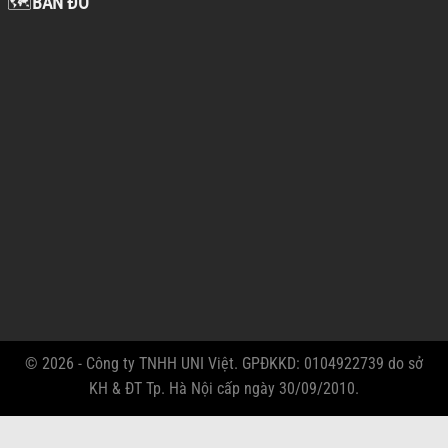
🗺️
BẢN ĐỒ
© 2026 - Công ty TNHH UNI Việt. GPĐKKD: 0104922739 do sở
KH & ĐT Tp. Hà Nội cấp ngày 30/09/2010.