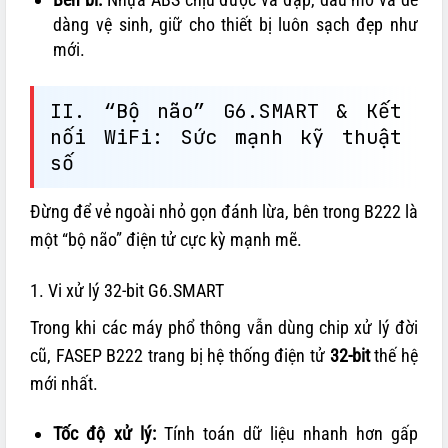
dàng vệ sinh, giữ cho thiết bị luôn sạch đẹp như
mới.
II. “Bộ não” G6.SMART & Kết
nối WiFi: Sức mạnh kỹ thuật
số
Đừng để vẻ ngoài nhỏ gọn đánh lừa, bên trong B222 là
một “bộ não” điện tử cực kỳ mạnh mẽ.
1. Vi xử lý 32-bit G6.SMART
Trong khi các máy phổ thông vẫn dùng chip xử lý đời
cũ, FASEP B222 trang bị hệ thống điện tử
32-bit
thế hệ
mới nhất.
Tốc độ xử lý:
Tính toán dữ liệu nhanh hơn gấp