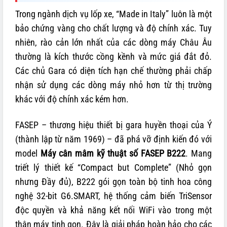
Trong ngành dịch vụ lốp xe, “Made in Italy” luôn là một
bảo chứng vàng cho chất lượng và độ chính xác. Tuy
nhiên, rào cản lớn nhất của các dòng máy Châu Âu
thường là kích thước cồng kềnh và mức giá đắt đỏ.
Các chủ Gara có diện tích hạn chế thường phải chấp
nhận sử dụng các dòng máy nhỏ hơn từ thị trường
khác với độ chính xác kém hơn.
FASEP – thương hiệu thiết bị gara huyền thoại của Ý
(thành lập từ năm 1969) – đã phá vỡ định kiến đó với
model
Máy cân mâm kỹ thuật số FASEP B222
. Mang
triết lý thiết kế “Compact but Complete” (Nhỏ gọn
nhưng Đầy đủ), B222 gói gọn toàn bộ tinh hoa công
nghệ 32-bit G6.SMART, hệ thống cảm biến TriSensor
độc quyền và khả năng kết nối WiFi vào trong một
thân máy tinh gọn. Đây là giải pháp hoàn hảo cho các