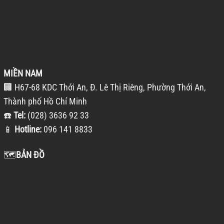
MIỀN NAM
🏢 H67-68 KDC Thới An, Đ. Lê Thị Riêng, Phường Thới An,
Thành phố Hồ Chí Minh
☎️
Tel:
(028) 3636 92 33
📱
Hotline:
096 141 8833
🗺️
BẢN ĐỒ