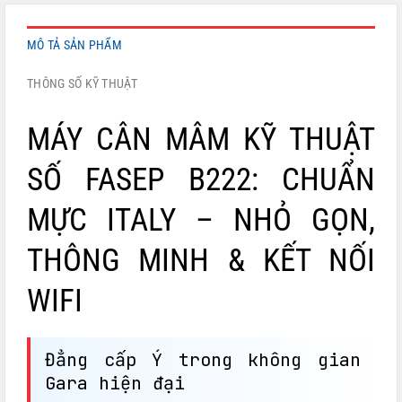
MÔ TẢ SẢN PHẨM
THÔNG SỐ KỸ THUẬT
MÁY CÂN MÂM KỸ THUẬT
SỐ FASEP B222: CHUẨN
MỰC ITALY – NHỎ GỌN,
THÔNG MINH & KẾT NỐI
WIFI
Đẳng cấp Ý trong không gian
Gara hiện đại