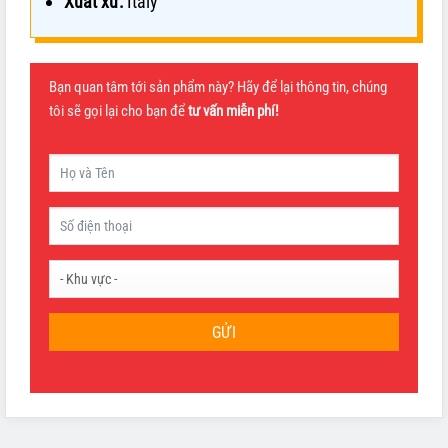
Xuất xứ:
Italy
Bạn quan tâm tới sản phẩm này? Hãy để lại thông tin, chúng
tôi sẽ gọi lại cho bạn để
tư vấn miễn phí!
GỬI