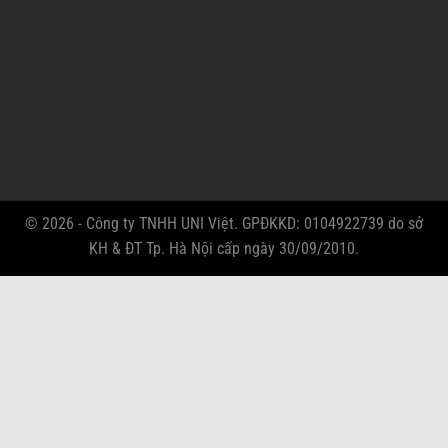
© 2026 - Công ty TNHH UNI Việt. GPĐKKD: 0104922739 do sở
KH & ĐT Tp. Hà Nội cấp ngày 30/09/2010.