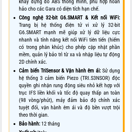
khay đựng đồ ABS thông minh, phù hợp hoàn
hảo cho các Gara có diện tích hạn chế.
Công nghệ 32-bit G6.SMART & Kết nối WiFi:
Trang bị hệ thống điện tử vi xử lý 32-bit
G6.SMART mạnh mẽ giúp xử lý dữ liệu cực
nhanh và tính năng kết nối WiFi tiên tiến (hiếm
có trong phân khúc) cho phép cập nhật phần
mềm, quản lý bảo trì từ xa và nhập liệu tự động
2D chính xác.
Cảm biến TriSensor & Vận hành êm ái:
Sử dụng
hệ thống 3 cảm biến Piezo (TRI.S3NSOR) độc
quyền ghi nhận rung động siêu nhỏ kết hợp với
trục IFS liền khối và tốc độ quay thấp an toàn
(98 vòng/phút), máy đảm bảo độ chính xác
tuyệt đối, vận hành êm ái và độ bền vượt trội
theo thời gian.
Bảo hành:
12 tháng