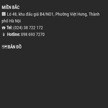
MIỀN BẮC
🏢 Lô 48, khu đấu giá B4/NO1, Phường Việt Hưng, Thành
phố Hà Nội
☎️
Tel:
(024) 38 722 172
📱
Hotline:
098 693 7270
🗺️
BẢN ĐỒ