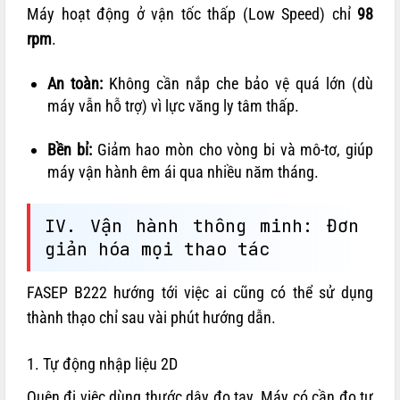
Máy hoạt động ở vận tốc thấp (Low Speed) chỉ
98
rpm
.
An toàn:
Không cần nắp che bảo vệ quá lớn (dù
máy vẫn hỗ trợ) vì lực văng ly tâm thấp.
Bền bỉ:
Giảm hao mòn cho vòng bi và mô-tơ, giúp
máy vận hành êm ái qua nhiều năm tháng.
IV. Vận hành thông minh: Đơn
giản hóa mọi thao tác
FASEP B222 hướng tới việc ai cũng có thể sử dụng
thành thạo chỉ sau vài phút hướng dẫn.
1. Tự động nhập liệu 2D
Quên đi việc dùng thước dây đo tay. Máy có cần đo tự