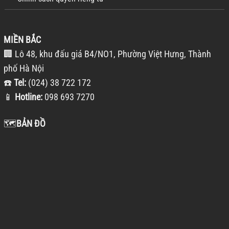
MIỀN BẮC
🏢 Lô 48, khu đấu giá B4/NO1, Phường Việt Hưng, Thành
phố Hà Nội
☎️
Tel:
(024) 38 722 172
📱
Hotline:
098 693 7270
🗺️
BẢN ĐỒ