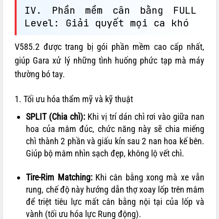
IV. Phần mềm cân bằng FULL
Level: Giải quyết mọi ca khó
V585.2 được trang bị gói phần mềm cao cấp nhất,
giúp Gara xử lý những tình huống phức tạp mà máy
thường bó tay.
1. Tối ưu hóa thẩm mỹ và kỹ thuật
SPLIT (Chia chì):
Khi vị trí dán chì rơi vào giữa nan
hoa của mâm đúc, chức năng này sẽ chia miếng
chì thành 2 phần và giấu kín sau 2 nan hoa kế bên.
Giúp bộ mâm nhìn sạch đẹp, không lộ vết chì.
Tire-Rim Matching:
Khi cân bằng xong mà xe vẫn
rung, chế độ này hướng dẫn thợ xoay lốp trên mâm
để triệt tiêu lực mất cân bằng nội tại của lốp và
vành (tối ưu hóa lực Rung động).