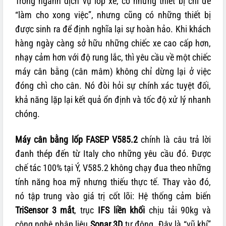
Trong ngành dịch vụ lốp xe, có những thiết bị chỉ để
“làm cho xong việc”, nhưng cũng có những thiết bị
được sinh ra để định nghĩa lại sự hoàn hảo. Khi khách
hàng ngày càng sở hữu những chiếc xe cao cấp hơn,
nhạy cảm hơn với độ rung lắc, thì yêu cầu về một chiếc
máy cân bằng (cân mâm) không chỉ dừng lại ở việc
đóng chì cho cân. Nó đòi hỏi sự chính xác tuyệt đối,
khả năng lặp lại kết quả ổn định và tốc độ xử lý nhanh
chóng.
Máy cân bằng lốp FASEP V585.2
chính là câu trả lời
đanh thép đến từ Italy cho những yêu cầu đó. Được
chế tác 100% tại Ý, V585.2 không chạy đua theo những
tính năng hoa mỹ nhưng thiếu thực tế. Thay vào đó,
nó tập trung vào giá trị cốt lõi: Hệ thống cảm biến
TriSensor 3 mắt
, trục
IFS liền khối
chịu tải 90kg và
công nghệ nhập liệu
Sonar 3D
tự động. Đây là “vũ khí”