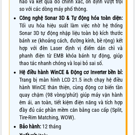
hảo và kết quả đo chính xác, ổn định vượt trội
so với các dòng máy phổ thông.
Công nghệ Sonar 3D & Tự động hóa toàn diện:
Tối ưu hóa hiệu suất làm việc nhờ hệ thống
Sonar 3D tự động nhập liệu toàn bộ kích thước
bánh xe (khoảng cách, đường kính, bề rộng) kết
hợp với đèn Laser định vị điểm dán chì và
phanh điện từ EMB khóa bánh tự động, giúp
thao tác nhanh chóng và loại bỏ sai số.
Hệ điều hành WinCE & Động cơ Inverter bền bỉ:
Trang bị màn hình LCD 21.5 inch chạy hệ điều
hành WinCE thân thiện, cùng động cơ biến tần
quay chậm (98 vòng/phút) giúp máy vận hành
êm ái, an toàn, tiết kiệm điện năng và tích hợp
đầy đủ các phần mềm cân bằng cao cấp (Split,
Tire-Rim Matching, WOW).
Bảo hành:
12 tháng