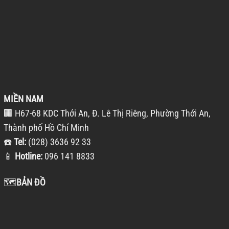
MIỀN NAM
🏢 H67-68 KDC Thới An, Đ. Lê Thị Riêng, Phường Thới An,
Thành phố Hồ Chí Minh
☎️
Tel:
(028) 3636 92 33
📱
Hotline:
096 141 8833
🗺️
BẢN ĐỒ