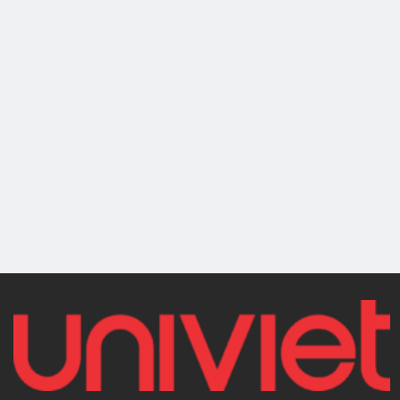
V548
B222
MÁY CÂN BẰNG LỐP
MÁY CÂN BẰNG LỐP
FASEP - ITALY
FASEP - ITALY
Máy cân bằng lốp
Máy cân mâm kỹ
ô tô FASEP V548
thuật số FASEP
B222