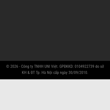
© 2026 - Công ty TNHH UNI Việt. GPĐKKD: 0104922739 do sở
KH & ĐT Tp. Hà Nội cấp ngày 30/09/2010.