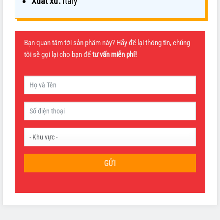
Xuất xứ:
Italy
Bạn quan tâm tới sản phẩm này? Hãy để lại thông tin, chúng
tôi sẽ gọi lại cho bạn để
tư vấn miễn phí!
GỬI