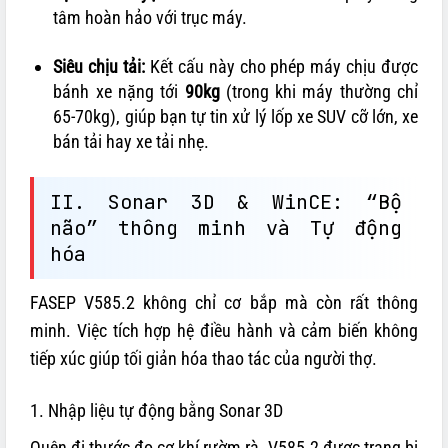
tâm hoàn hảo với trục máy.
Siêu chịu tải:
Kết cấu này cho phép máy chịu được
bánh xe nặng tới
90kg
(trong khi máy thường chỉ
65-70kg), giúp bạn tự tin xử lý lốp xe SUV cỡ lớn, xe
bán tải hay xe tải nhẹ.
II. Sonar 3D & WinCE: “Bộ
não” thông minh và Tự động
hóa
FASEP V585.2 không chỉ cơ bắp mà còn rất thông
minh. Việc tích hợp hệ điều hành và cảm biến không
tiếp xúc giúp tối giản hóa thao tác của người thợ.
1. Nhập liệu tự động bằng Sonar 3D
Quên đi thước đo cơ khí rườm rà. V585.2 được trang bị