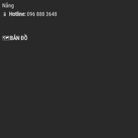
Nẵng
📱
Hotline:
096 888 3648
🗺️
BẢN ĐỒ