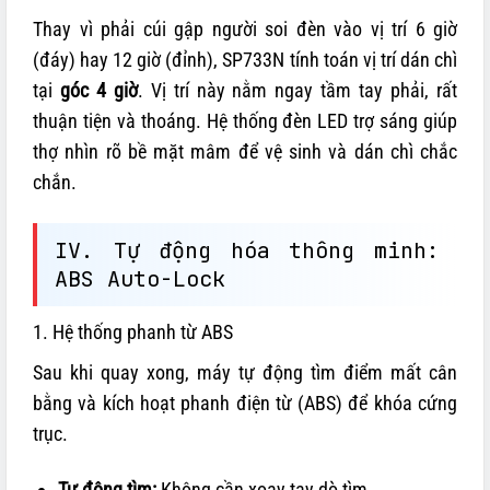
Thay vì phải cúi gập người soi đèn vào vị trí 6 giờ
(đáy) hay 12 giờ (đỉnh), SP733N tính toán vị trí dán chì
tại
góc 4 giờ
. Vị trí này nằm ngay tầm tay phải, rất
thuận tiện và thoáng. Hệ thống đèn LED trợ sáng giúp
thợ nhìn rõ bề mặt mâm để vệ sinh và dán chì chắc
chắn.
IV. Tự động hóa thông minh:
ABS Auto-Lock
1. Hệ thống phanh từ ABS
Sau khi quay xong, máy tự động tìm điểm mất cân
bằng và kích hoạt phanh điện từ (ABS) để khóa cứng
trục.
Tự động tìm:
Không cần xoay tay dò tìm.