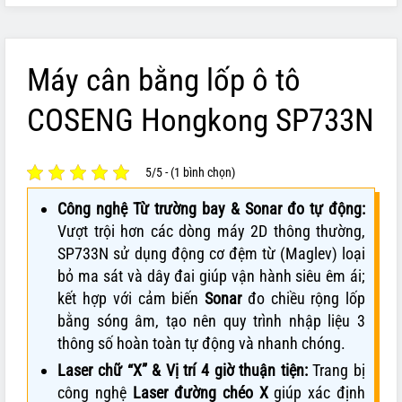
Máy cân bằng lốp ô tô
COSENG Hongkong SP733N
5/5 - (1 bình chọn)
Công nghệ Từ trường bay & Sonar đo tự động:
Vượt trội hơn các dòng máy 2D thông thường,
SP733N sử dụng động cơ đệm từ (Maglev) loại
bỏ ma sát và dây đai giúp vận hành siêu êm ái;
kết hợp với cảm biến
Sonar
đo chiều rộng lốp
bằng sóng âm, tạo nên quy trình nhập liệu 3
thông số hoàn toàn tự động và nhanh chóng.
Laser chữ “X” & Vị trí 4 giờ thuận tiện:
Trang bị
công nghệ
Laser đường chéo X
giúp xác định