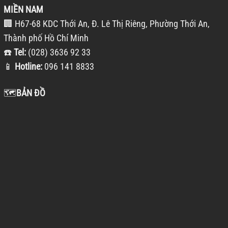
MIỀN NAM
🏢 H67-68 KDC Thới An, Đ. Lê Thị Riêng, Phường Thới An,
Thành phố Hồ Chí Minh
☎️
Tel:
(028) 3636 92 33
📱
Hotline:
096 141 8833
🗺️
BẢN ĐỒ