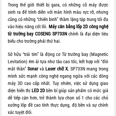
Trong thế giới thiết bị gara, có những cỗ máy được
sinh ra để trình diễn với màn hình màu rực rỡ, nhưng
cũng có những “chiến binh” thầm lặng tập trung tối đa
vào hiệu năng cốt lõi.
Máy cân bằng lốp 2D công nghệ
từ trường bay COSENG SP733N
chính là đại diện tiêu
biểu cho trường phái thứ hai.
Sở hữu “trái tim” là động cơ Từ trường bay (Magnetic
Levitation) êm ái tựa như tàu cao tốc, kết hợp với “đôi
mắt thần”
Sonar
và
Laser chữ X
, SP733N mang trong
mình sức mạnh công nghệ ngang ngửa với các dòng
máy 3D cao cấp nhất. Tuy nhiên, việc sử dụng giao
diện hiển thị
LED 2D
bền bỉ giúp sản phẩm có mức giá
dễ tiếp cận hơn, trở thành lựa chọn số 1 cho các chủ
xưởng lốp đề cao tính thực dụng, độ bền và sự chính
xác tuyệt đối.