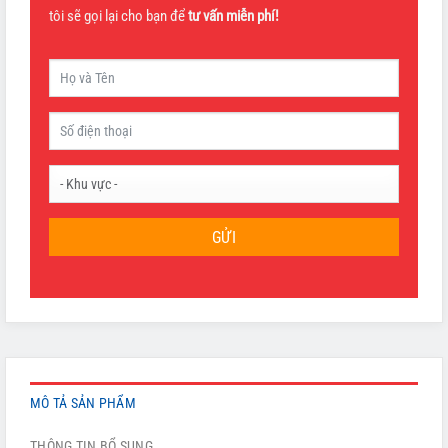
tôi sẽ gọi lại cho bạn để
tư vấn miễn phí!
GỬI
MÔ TẢ SẢN PHẨM
THÔNG TIN BỔ SUNG