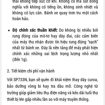
thái không tiếp xúc cơ khí. Không có ma sát đồng
nghĩa với không có tiếng ồn, không sinh nhiệt và
không có lực cản. Bánh xe quay trơn tru một cách
hoàn hảo.
Độ chính xác thuần khiết:
Do không bị nhiễu bởi
rung động của mô-tơ hay dây đai, các cảm biến
của máy thu nhận được tín hiệu rung động “sạch”
nhất từ bánh xe. Đây là nền tảng để máy phát hiện
chính xác những sai lệch trọng lượng nhỏ nhất
(đến 1g).
2. Tiết kiệm chi phí vận hành
Với SP733N, bạn sẽ quên đi khái niệm thay dây curoa,
bảo dưỡng vòng bi hay tra dầu mỡ. Công nghệ từ
trường giúp giảm tiêu thụ điện năng và kéo dài tuổi thọ
thiết bị lên gấp nhiều lần so với máy truyền thống.