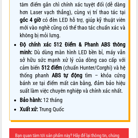
tâm điểm gắn chì chính xác tuyệt đối (dễ dàng
hơn Laser vạch thẳng), cùng vị trí thao tác tại
góc 4 giờ
có đèn LED hỗ trợ, giúp kỹ thuật viên
mới vào nghề cũng có thể thao tác chuẩn xác và
không bị mỏi lưng.
Độ chính xác 512 Điểm & Phanh ABS thông
minh:
Dù dùng màn hình LED bền bỉ, máy vẫn
sở hữu sức mạnh xử lý của dòng cao cấp với
cảm biến
512 điểm
(chuẩn Hunter/Corghi) và hệ
thống phanh
ABS tự động
tìm – khóa cứng
bánh xe tại điểm mất cân bằng, đảm bảo hiệu
suất làm việc chuyên nghiệp và chính xác nhất.
Bảo hành:
12 tháng
Xuất xứ:
Trung Quốc
Bạn quan tâm tới sản phẩm này? Hãy để lại thông tin, chúng