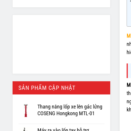
M
nh
hi
M
SẢN PHẨM CẬP NHẬT
th
ng
Thang nâng lốp xe lên gác lửng
kh
COSENG Hongkong MTL-01
Máy ra vào lốp tay hỗ trợ