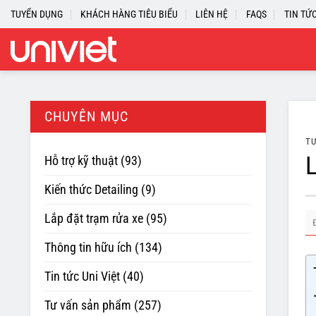
Skip
TUYỂN DỤNG
KHÁCH HÀNG TIÊU BIỂU
LIÊN HỆ
FAQS
TIN TỨ
to
content
CHUYÊN MỤC
TƯ
L
Hỗ trợ kỹ thuật
(93)
Kiến thức Detailing
(9)
Lắp đặt trạm rửa xe
(95)
Thông tin hữu ích
(134)
Tin tức Uni Việt
(40)
Tư vấn sản phẩm
(257)