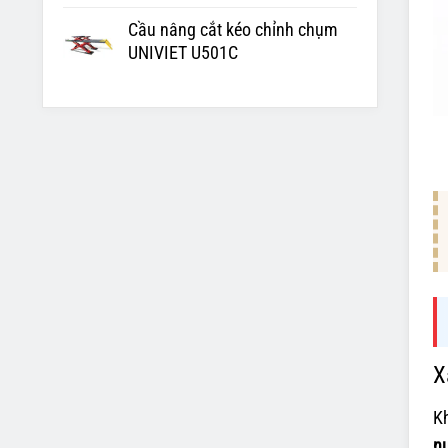
Cầu nâng cắt kéo chỉnh chụm
UNIVIET U501C
X
Kh
n