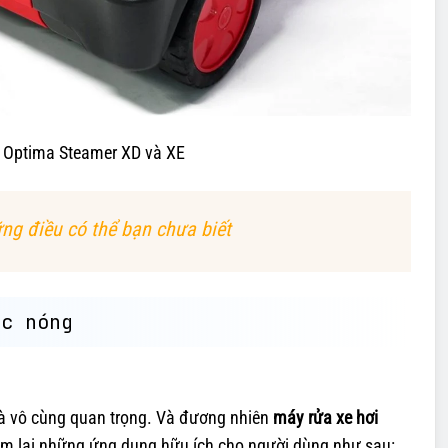
Optima Steamer XD và XE
ng điều có thể bạn chưa biết
ớc nóng
 là vô cùng quan trọng. Và đương nhiên
máy rửa xe hơi
đem lại những ứng dụng hữu ích cho người dùng như sau: