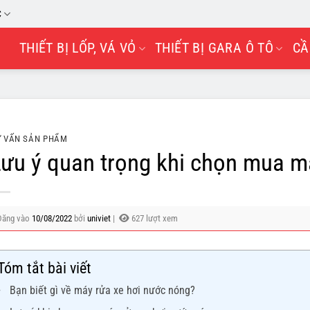
C
THIẾT BỊ LỐP, VÁ VỎ
THIẾT BỊ GARA Ô TÔ
CẦ
 VẤN SẢN PHẨM
ưu ý quan trọng khi chọn mua m
Đăng vào
10/08/2022
bởi
univiet
|
627 lượt xem
Tóm tắt bài viết
Bạn biết gì về máy rửa xe hơi nước nóng?