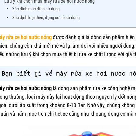
Lưu ý khi chọn mua máy rửa xe hơi nước nóng
Xác định mục đích sử dụng
Xác định loại điện, động cơ sẽ sử dụng
áy rửa xe hơi nước nóng
được đánh giá là dòng sản phẩm hiện đ
iên, chúng còn khá mới mẻ và lạ lẫm đối với nhiều người dùng.
ểu những lưu ý khi chọn mua thiết bị rửa xe chất lượng với giá t
Bạn biết gì về máy rửa xe hơi nước n
áy rửa xe hơi nước nóng
là dòng sản phẩm rửa xe công nghệ mới
ông thường, loại máy này lại hoạt động theo nguyên lý đốt nón
oài dưới áp suất trong khoảng 8-10 Bar. Nhờ vậy, chúng không 
uẩn và nấm mốc trên chi tiết xe cũng như khoang động cơ mà c