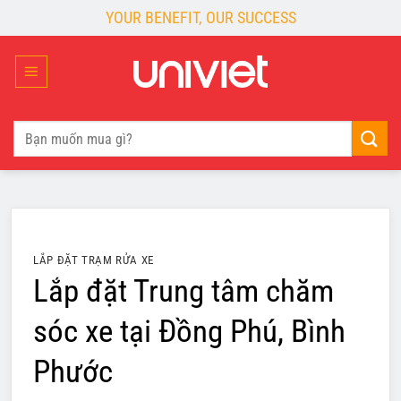
Skip
YOUR BENEFIT, OUR SUCCESS
to
content
Tìm
kiếm:
LẮP ĐẶT TRẠM RỬA XE
Lắp đặt Trung tâm chăm
sóc xe tại Đồng Phú, Bình
Phước