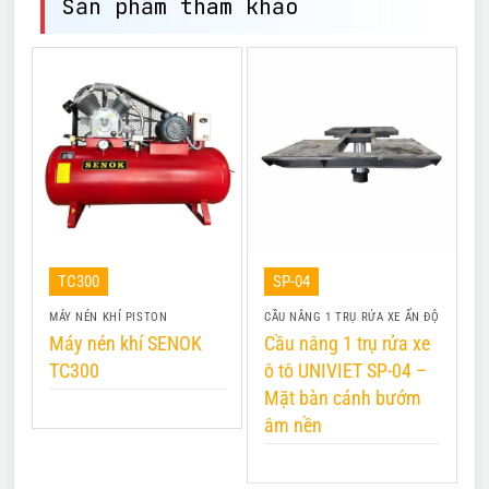
Sản phẩm tham khảo
TC300
SP-04
MÁY NÉN KHÍ PISTON
CẦU NÂNG 1 TRỤ RỬA XE ẤN ĐỘ
B
Máy nén khí SENOK
Cầu nâng 1 trụ rửa xe
B
TC300
ô tô UNIVIET SP-04 –
P
Mặt bàn cánh bướm
âm nền