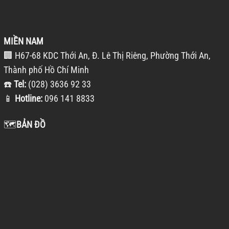
MIỀN NAM
🏢 H67-68 KDC Thới An, Đ. Lê Thị Riêng, Phường Thới An,
Thành phố Hồ Chí Minh
☎️
Tel:
(028) 3636 92 33
📱
Hotline:
096 141 8833
🗺️
BẢN ĐỒ