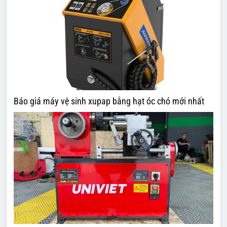
Báo giá máy vệ sinh xupap bằng hạt óc chó mới nhất