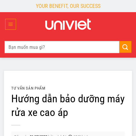
Skip
YOUR BENEFIT, OUR SUCCESS
to
content
Tìm
kiếm:
TƯ VẤN SẢN PHẨM
Hướng dẫn bảo dưỡng máy
rửa xe cao áp