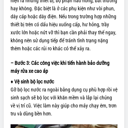
hiện ra những thiết bị, bộ phận nào hỏng, bất thường
hay không. Đặc biệt là ở các phụ kiện như vòi phun,
dây cáp hoặc dây điện. Nếu trong trường hợp những
thiết bị trên có dấu hiệu xuống cấp, hư hỏng, trầy
xước lớn hoặc nứt vỡ thì bạn cần phải thay thế ngay,
không nên sử dụng tiếp để tránh tình trạng nặng
thêm hoặc các rủi ro khác có thể xảy ra.
– Bước 3: Các công việc khi tiến hành bảo dưỡng
máy rửa xe cao áp
♦ Vệ sinh bộ lọc nước
Gỡ bộ lọc nước ra ngoài bằng dụng cụ phù hợp rồi vệ
sinh sạch sẽ bộ lọc với khăn mềm và lắp lại chúng
về vị trí cũ. Việc làm này giúp cho máy chạy êm, trơn
tru và dùng bền hơn.