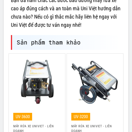
Bạn đã nắm chắc các bước bảo dưỡng máy rửa xe
cao áp đúng cách và an toàn mà Uni Việt hướng dẫn
chưa nào? Nếu có gì thắc mắc hãy liên hệ ngay với
Uni Việt để được tư ván ngay nhé!
Sản phẩm tham khảo
UV-3600
UV-3200
MÁY RỬA XE UNIVIET - LIÊN
MÁY RỬA XE UNIVIET - LIÊN
M
DOANH
DOANH
D