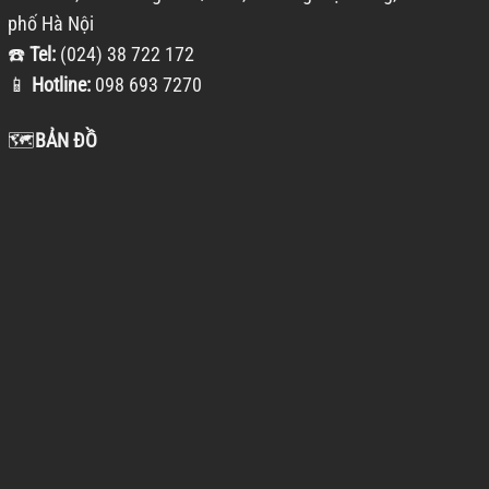
phố Hà Nội
☎️
Tel:
(024) 38 722 172
📱
Hotline:
098 693 7270
🗺️
BẢN ĐỒ