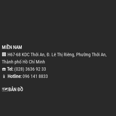
MIỀN NAM
🏢 H67-68 KDC Thới An, Đ. Lê Thị Riêng, Phường Thới An,
Thành phố Hồ Chí Minh
☎️
Tel:
(028) 3636 92 33
📱
Hotline:
096 141 8833
🗺️
BẢN ĐỒ