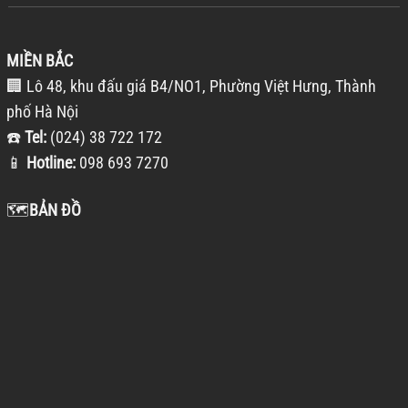
MIỀN BẮC
🏢 Lô 48, khu đấu giá B4/NO1, Phường Việt Hưng, Thành
phố Hà Nội
☎️
Tel:
(024) 38 722 172
📱
Hotline:
098 693 7270
🗺️
BẢN ĐỒ