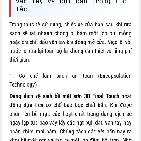
vân tay và bụi bẩn trong tíc
tắc
Trong thực tế sử dụng, chiếc xe của bạn sau khi rửa
sạch sẽ rất nhanh chóng bị bám một lớp bụi mỏng
hoặc chi chít dấu vân tay khi đóng mở cửa. Việc lôi vòi
nước ra rửa lại toàn bộ là không cần thiết và lãng phí
thời gian.
1. Cơ chế làm sạch an toàn (Encapsulation
Technology)
Dung dịch vệ sinh bề mặt sơn 3D Final Touch
hoạt
động dựa trên cơ chế bao bọc chất bẩn. Khi được
phun lên bề mặt, các hoạt chất trong dung dịch sẽ
ngay lập tức bao vây lấy các hạt bụi, dấu vân tay hay
phân chim mới bám. Chúng tách các vết bẩn này ra
khỏi bề mặt sơn và tạo ra một lớp đệm bôi trơn. Nhờ