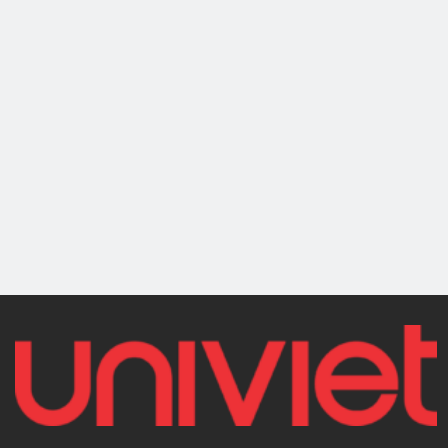
Sáp làm bóng
Xi đánh bóng kim
nhanh 3D Express
loại 3D Metal
Wax 16 Oz
Polish 16 Oz |
(470ml) |
602OZ16
401OZ16