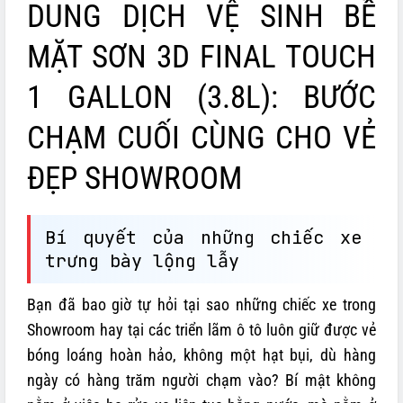
DUNG DỊCH VỆ SINH BỀ
MẶT SƠN 3D FINAL TOUCH
1 GALLON (3.8L): BƯỚC
CHẠM CUỐI CÙNG CHO VẺ
ĐẸP SHOWROOM
Bí quyết của những chiếc xe
trưng bày lộng lẫy
Bạn đã bao giờ tự hỏi tại sao những chiếc xe trong
Showroom hay tại các triển lãm ô tô luôn giữ được vẻ
bóng loáng hoàn hảo, không một hạt bụi, dù hàng
ngày có hàng trăm người chạm vào? Bí mật không