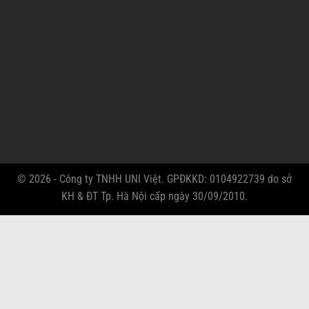
© 2026 - Công ty TNHH UNI Việt. GPĐKKD: 0104922739 do sở
KH & ĐT Tp. Hà Nội cấp ngày 30/09/2010.