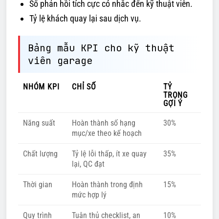
Số phản hồi tích cực có nhắc đến kỹ thuật viên.
Tỷ lệ khách quay lại sau dịch vụ.
Bảng mẫu KPI cho kỹ thuật
viên garage
NHÓM KPI
CHỈ SỐ
TỶ
TRỌNG
GỢI Ý
Năng suất
Hoàn thành số hạng
30%
mục/xe theo kế hoạch
Chất lượng
Tỷ lệ lỗi thấp, ít xe quay
35%
lại, QC đạt
Thời gian
Hoàn thành trong định
15%
mức hợp lý
Quy trình
Tuân thủ checklist, an
10%