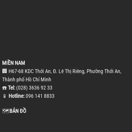
MIỀN NAM
🏢 H67-68 KDC Thới An, Đ. Lê Thị Riêng, Phường Thới An,
Thành phố Hồ Chí Minh
☎️
Tel:
(028) 3636 92 33
📱
Hotline:
096 141 8833
🗺️
BẢN ĐỒ