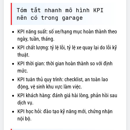
Tóm tắt nhanh mô hình KPI
nên có trong garage
KPI năng suất: số xe/hạng mục hoàn thành theo
ngày, tuần, tháng.
KPI chất lượng: tỷ lệ lỗi, tỷ lệ xe quay lại do lỗi kỹ
thuật.
KPI thời gian: thời gian hoàn thành so với định
mức.
KPI tuân thủ quy trình: checklist, an toàn lao
động, vệ sinh khu vực làm việc.
KPI khách hàng: đánh giá hài lòng, phản hồi sau
dịch vụ.
KPI học hỏi: đào tạo kỹ năng mới, chứng nhận
nội bộ.