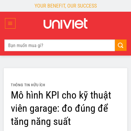
Skip
YOUR BENEFIT, OUR SUCCESS
to
content
Tìm
kiếm:
THÔNG TIN HỮU ÍCH
Mô hình KPI cho kỹ thuật
viên garage: đo đúng để
tăng năng suất