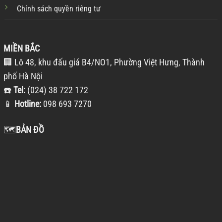
Chính sách quyền riêng tư
MIỀN BẮC
🏢 Lô 48, khu đấu giá B4/NO1, Phường Việt Hưng, Thành
phố Hà Nội
☎️
Tel:
(024) 38 722 172
📱
Hotline:
098 693 7270
🗺️
BẢN ĐỒ