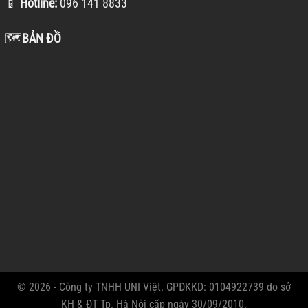
📱
Hotline:
096 141 8833
🗺️
BẢN ĐỒ
© 2026 - Công ty TNHH UNI Việt. GPĐKKD: 0104922739 do sở
KH & ĐT Tp. Hà Nội cấp ngày 30/09/2010.