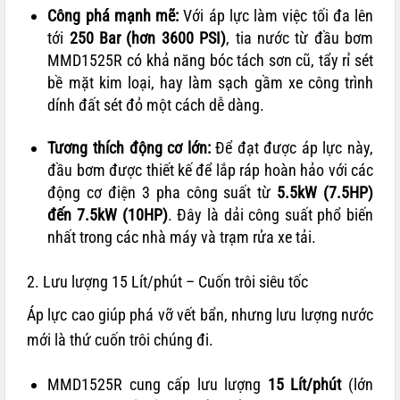
Công phá mạnh mẽ:
Với áp lực làm việc tối đa lên
tới
250 Bar (hơn 3600 PSI)
, tia nước từ đầu bơm
MMD1525R có khả năng bóc tách sơn cũ, tẩy rỉ sét
bề mặt kim loại, hay làm sạch gầm xe công trình
dính đất sét đỏ một cách dễ dàng.
Tương thích động cơ lớn:
Để đạt được áp lực này,
đầu bơm được thiết kế để lắp ráp hoàn hảo với các
động cơ điện 3 pha công suất từ
5.5kW (7.5HP)
đến 7.5kW (10HP)
. Đây là dải công suất phổ biến
nhất trong các nhà máy và trạm rửa xe tải.
2. Lưu lượng 15 Lít/phút – Cuốn trôi siêu tốc
Áp lực cao giúp phá vỡ vết bẩn, nhưng lưu lượng nước
mới là thứ cuốn trôi chúng đi.
MMD1525R cung cấp lưu lượng
15 Lít/phút
(lớn