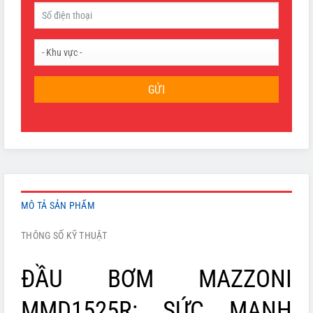
GỬI
MÔ TẢ SẢN PHẨM
THÔNG SỐ KỸ THUẬT
ĐẦU BƠM MAZZONI
MMD1525R: SỨC MẠNH