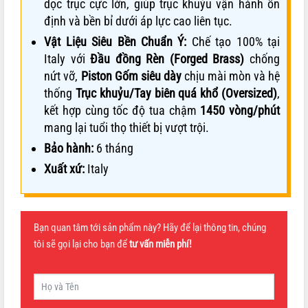
dọc trục cực lớn, giúp trục khuỷu vận hành ổn
định và bền bỉ dưới áp lực cao liên tục.
Vật Liệu Siêu Bền Chuẩn Ý:
Chế tạo 100% tại
Italy với
Đầu đồng Rèn (Forged Brass)
chống
nứt vỡ,
Piston Gốm siêu dày
chịu mài mòn và hệ
thống
Trục khuỷu/Tay biên quá khổ (Oversized)
,
kết hợp cùng tốc độ tua chậm
1450 vòng/phút
mang lại tuổi thọ thiết bị vượt trội.
Bảo hành:
6 tháng
Xuất xứ:
Italy
Bạn quan tâm tới sản phẩm này? Hãy để lại thông tin, chúng
tôi sẽ gọi lại cho bạn để
tư vấn miễn phí!