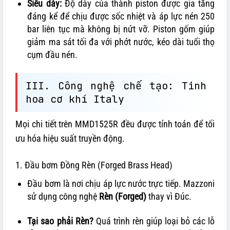
Siêu dày:
Độ dày của thành piston được gia tăng
đáng kể để chịu được sốc nhiệt và áp lực nén 250
bar liên tục mà không bị nứt vỡ.
Piston gốm giúp
giảm ma sát tối đa với phớt nước, kéo dài tuổi thọ
cụm đầu nén.
III. Công nghệ chế tạo: Tinh
hoa cơ khí Italy
Mọi chi tiết trên MMD1525R đều được tính toán để tối
ưu hóa hiệu suất truyền động.
1. Đầu bơm Đồng Rèn (Forged Brass Head)
Đầu bơm là nơi chịu áp lực nước trực tiếp.
Mazzoni
sử dụng công nghệ
Rèn (Forged)
thay vì Đúc.
Tại sao phải Rèn?
Quá trình rèn giúp loại bỏ các lỗ