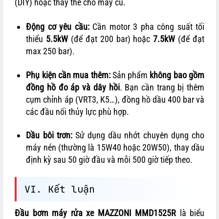
(DIY) hoặc thay thế cho máy cũ.
Động cơ yêu cầu:
Cần motor 3 pha công suất tối
thiểu
5.5kW
(để đạt 200 bar) hoặc
7.5kW
(để đạt
max 250 bar).
Phụ kiện cần mua thêm:
Sản phẩm
không bao gồm
đồng hồ đo áp và dây hồi
. Bạn cần trang bị thêm
cụm chỉnh áp (VRT3, K5…), đồng hồ dầu 400 bar và
các đầu nối thủy lực phù hợp.
Dầu bôi trơn:
Sử dụng dầu nhớt chuyên dụng cho
máy nén (thường là 15W40 hoặc 20W50), thay dầu
định kỳ sau 50 giờ đầu và mỗi 500 giờ tiếp theo.
VI. Kết luận
Đầu bơm máy rửa xe MAZZONI MMD1525R
là biểu