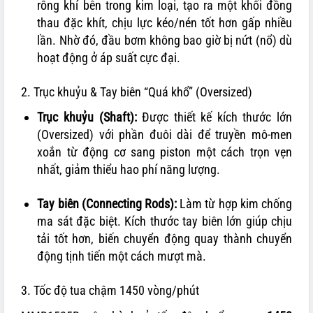
rỗng khí bên trong kim loại, tạo ra một khối đồng
thau đặc khít, chịu lực kéo/nén tốt hơn gấp nhiều
lần. Nhờ đó, đầu bơm không bao giờ bị nứt (nổ) dù
hoạt động ở áp suất cực đại.
2. Trục khuỷu & Tay biên “Quá khổ” (Oversized)
Trục khuỷu (Shaft):
Được thiết kế kích thước lớn
(Oversized) với phần đuôi dài để truyền mô-men
xoắn từ động cơ sang piston một cách trọn vẹn
nhất, giảm thiểu hao phí năng lượng.
Tay biên (Connecting Rods):
Làm từ hợp kim chống
ma sát đặc biệt. Kích thước tay biên lớn giúp chịu
tải tốt hơn, biến chuyển động quay thành chuyển
động tịnh tiến một cách mượt mà.
3. Tốc độ tua chậm 1450 vòng/phút