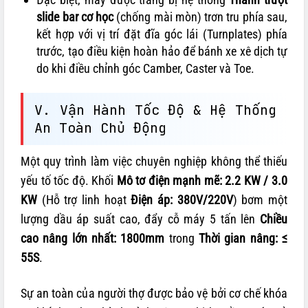
slide bar cơ học
(chống mài mòn) trơn tru phía sau,
kết hợp với vị trí đặt đĩa góc lái (Turnplates) phía
trước, tạo điều kiện hoàn hảo để bánh xe xê dịch tự
do khi điều chỉnh góc Camber, Caster và Toe.
V. Vận Hành Tốc Độ & Hệ Thống
An Toàn Chủ Động
Một quy trình làm việc chuyên nghiệp không thể thiếu
yếu tố tốc độ. Khối
Mô tơ điện mạnh mẽ: 2.2 KW / 3.0
KW
(Hỗ trợ linh hoạt
Điện áp: 380V/220V
) bơm một
lượng dầu áp suất cao, đẩy cỗ máy 5 tấn lên
Chiều
cao nâng lớn nhất: 1800mm
trong
Thời gian nâng: ≤
55S
.
Sự an toàn của người thợ được bảo vệ bởi cơ chế khóa