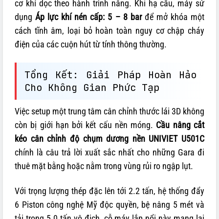
cơ khí dọc theo hành trình nâng. Khi hạ cầu, máy sử
dụng
Áp lực khí nén cấp: 5 – 8 bar
để mở khóa một
cách tĩnh âm, loại bỏ hoàn toàn nguy cơ chập cháy
điện của các cuộn hút từ tính thông thường.
Tổng Kết: Giải Pháp Hoàn Hảo
Cho Không Gian Phức Tạp
Việc setup một trung tâm cân chỉnh thước lái 3D không
còn bị giới hạn bởi kết cấu nền móng.
Cầu nâng cắt
kéo cân chỉnh độ chụm dương nền UNIVIET U501C
chính là câu trả lời xuất sắc nhất cho những Gara đi
thuê mặt bằng hoặc nằm trong vùng rủi ro ngập lụt.
Với trọng lượng thép đặc lên tới 2.2 tấn, hệ thống đẩy
6 Piston công nghệ Mỹ độc quyền, bệ nâng 5 mét và
tải trọng 5.0 tấn vô địch, cỗ máy lắp nổi này mang lại