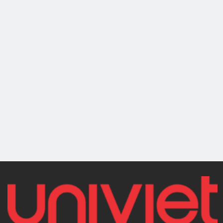
U606A
U-4500
CẦU NÂNG CẮT KÉO ÂM
CẦU NÂNG CẮT KÉO ÂM
NỀN
NỀN
Cầu nâng cắt kéo
Cầu nâng cắt kéo
chỉnh chụm
chỉnh chụm
UNIVIET U606A
UNIVIET U-4500