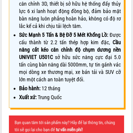
cân chỉnh 3D, thiết bị sở hữu hệ thống đẩy thủy
lực 6 xi lanh hoạt động đồng bộ, đảm bảo mặt
bàn nâng luôn phẳng hoàn hảo, không có độ rơ
lắc kể cả khi chịu tải lệch tâm.
Sức Mạnh 5 Tấn & Bệ Đỡ 5 Mét Khổng Lồ:
Được
cấu thành từ 2.2 tấn thép hợp kim đặc,
Cầu
nâng cắt kéo cân chỉnh độ chụm dương nền
UNIVIET U501C
sở hữu sức nâng cực đại 5.0
tấn cùng bàn nâng dài 5000mm, tự tin gánh vác
mọi dòng xe thương mại, xe bán tải và SUV cỡ
lớn một cách an toàn tuyệt đối.
Bảo hành:
12 tháng
Xuất xứ:
Trung Quốc
Bạn quan tâm tới sản phẩm này? Hãy để lại thông tin, chúng
tôi sẽ gọi lại cho bạn để
tư vấn miễn phí!