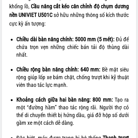
khổng lồ,
Cầu nâng cắt kéo cân chỉnh độ chụm dương
nền UNIVIET U501C
sở hữu những thông số kích thước
cực kỳ ấn tượng:
Chiều dài bàn nâng chính: 5000 mm (5 mét):
Đủ để
chứa trọn vẹn những chiếc bán tải độ thùng dài
nhất.
Chiều rộng bàn nâng chính: 640 mm:
Bề mặt siêu
rộng giúp lốp xe bám chặt, chống trượt khi kỹ thuật
viên thao tác lực mạnh.
Khoảng cách giữa hai bàn nâng: 800 mm:
Tạo ra
một “đường hầm” thao tác rộng rãi. Người thợ có
thể di chuyển thiết bị hứng dầu, giá đỡ hộp số dưới
gầm xe một cách dễ dàng.
Đặc biệt, máy được trang bị hệ thống
Thanh trượt