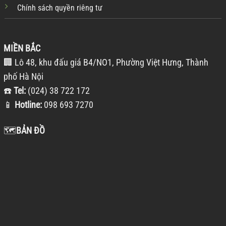
Chính sách quyền riêng tư
MIỀN BẮC
🏢 Lô 48, khu đấu giá B4/NO1, Phường Việt Hưng, Thành
phố Hà Nội
☎️
Tel:
(024) 38 722 172
📱
Hotline:
098 693 7270
🗺️
BẢN ĐỒ