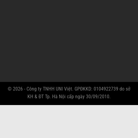
© 2026 - Công ty TNHH UNI Việt. GPĐKKD: 0104922739 do sở
KH & ĐT Tp. Hà Nội cấp ngày 30/09/2010.