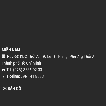
MIỀN NAM
🏢 H67-68 KDC Thới An, Đ. Lê Thị Riêng, Phường Thới An,
Thành phố Hồ Chí Minh
☎️
Tel:
(028) 3636 92 33
📱
Hotline:
096 141 8833
🗺️
BẢN ĐỒ