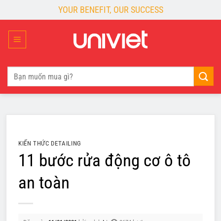
Skip
YOUR BENEFIT, OUR SUCCESS
to
content
Tìm
kiếm:
KIẾN THỨC DETAILING
11 bước rửa động cơ ô tô
an toàn