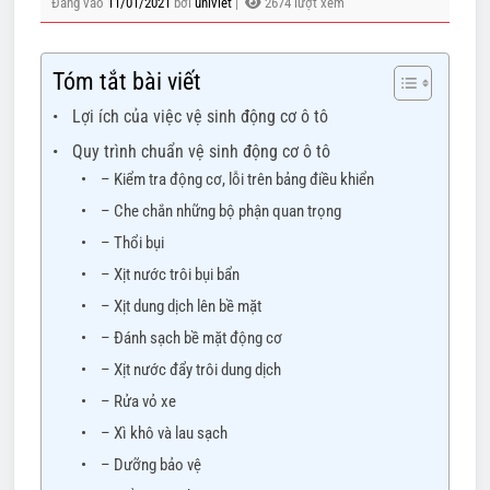
Đăng vào
11/01/2021
bởi
univiet
|
2674 lượt xem
Tóm tắt bài viết
Lợi ích của việc vệ sinh động cơ ô tô
Quy trình chuẩn vệ sinh động cơ ô tô
– Kiểm tra động cơ, lỗi trên bảng điều khiển
– Che chắn những bộ phận quan trọng
– Thổi bụi
– Xịt nước trôi bụi bẩn
– Xịt dung dịch lên bề mặt
– Đánh sạch bề mặt động cơ
– Xịt nước đẩy trôi dung dịch
– Rửa vỏ xe
– Xì khô và lau sạch
– Dưỡng bảo vệ