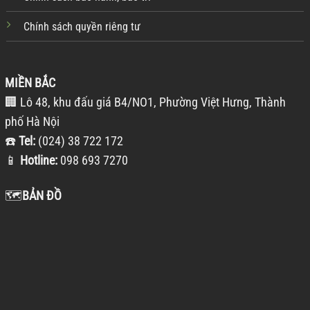
Chính sách quyền riêng tư
MIỀN BẮC
🏢 Lô 48, khu đấu giá B4/NO1, Phường Việt Hưng, Thành
phố Hà Nội
☎️
Tel:
(024) 38 722 172
📱
Hotline:
098 693 7270
🗺️
BẢN ĐỒ