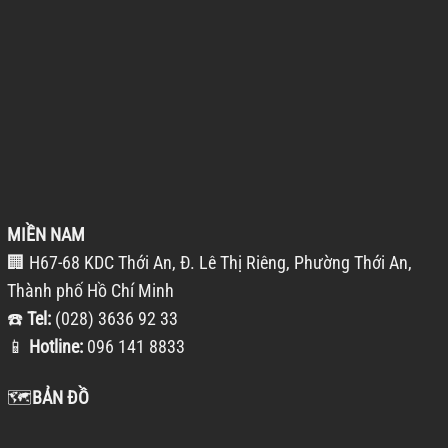
MIỀN NAM
🏢 H67-68 KDC Thới An, Đ. Lê Thị Riêng, Phường Thới An,
Thành phố Hồ Chí Minh
☎️
Tel:
(028) 3636 92 33
📱
Hotline:
096 141 8833
🗺️
BẢN ĐỒ