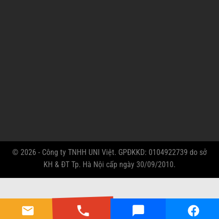
© 2026 - Công ty TNHH UNI Việt. GPĐKKD: 0104922739 do sở
KH & ĐT Tp. Hà Nội cấp ngày 30/09/2010.