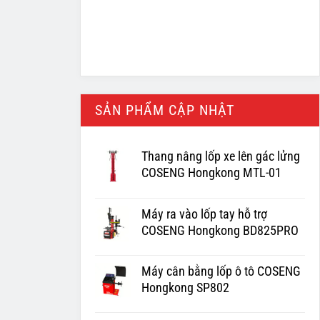
SẢN PHẨM CẬP NHẬT
Thang nâng lốp xe lên gác lửng
COSENG Hongkong MTL-01
Máy ra vào lốp tay hỗ trợ
COSENG Hongkong BD825PRO
Máy cân bằng lốp ô tô COSENG
Hongkong SP802