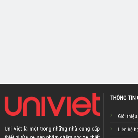
TỦ ĐỰNG DỤNG CỤ
TỦ ĐỰNG DỤNG CỤ
Tủ đựng dụng cụ UNIVIET
Tủ đựng dụng cụ
U-312
U-14
THÔNG TIN 
Giới thiệu
Uni Việt là một trong những nhà cung cấp
Liên hệ h
thiết bị rửa xe, sản phẩm chăm sóc xe, thiết