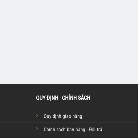
ỤNG CỤ
TỦ ĐỰNG DỤNG CỤ
đồ nghề 7 ngăn
Tủ đựng đồ nghề 6 ngăn
tiết ZHENGBIAO
352 chi tiết ZHENGBIAO
00-119A
QUY ĐỊNH - CHÍNH SÁCH
Quy định giao hàng
Chính sách bán hàng - Đổi trả