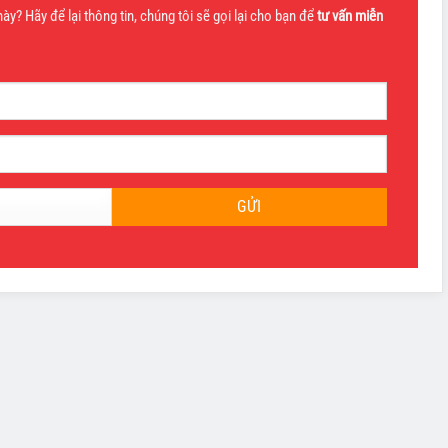
y? Hãy để lại thông tin, chúng tôi sẽ gọi lại cho bạn để
tư vấn miễn
GỬI