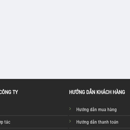
TỦ ĐỰNG DỤNG CỤ
TỦ ĐỰNG D
 UNIVIET
Tủ đựng dụng cụ UNIVIET
Tủ đựng 
U-17A
382 chi 
00-127B
CÔNG TY
HƯỚNG DẪN KHÁCH HÀNG
Hướng dẫn mua hàng
ợp tác
Hướng dẫn thanh toán