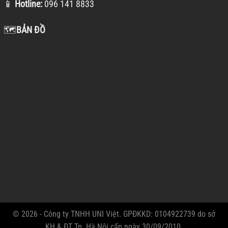
📱
Hotline:
096 141 8833
🗺️
BẢN ĐỒ
© 2026 - Công ty TNHH UNI Việt. GPĐKKD: 0104922739 do sở
KH & ĐT Tp. Hà Nội cấp ngày 30/09/2010.