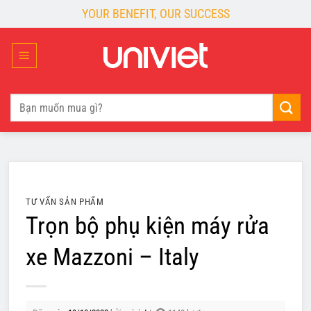
Skip
YOUR BENEFIT, OUR SUCCESS
to
content
Tìm
kiếm:
TƯ VẤN SẢN PHẨM
Trọn bộ phụ kiện máy rửa
xe Mazzoni – Italy