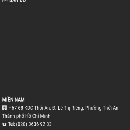
🗺️
BẢN ĐỒ
MIỀN NAM
🏢 H67-68 KDC Thới An, Đ. Lê Thị Riêng, Phường Thới An,
Thành phố Hồ Chí Minh
☎️
Tel:
(028) 3636 92 33