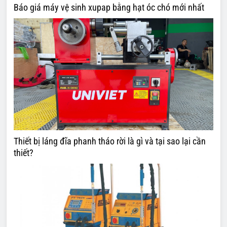
Báo giá máy vệ sinh xupap bằng hạt óc chó mới nhất
Thiết bị láng đĩa phanh tháo rời là gì và tại sao lại cần
thiết?