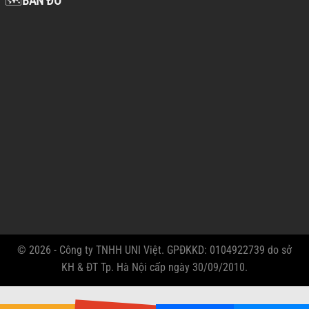
🗺️
BẢN ĐỒ
© 2026 - Công ty TNHH UNI Việt. GPĐKKD: 0104922739 do sở
KH & ĐT Tp. Hà Nội cấp ngày 30/09/2010.