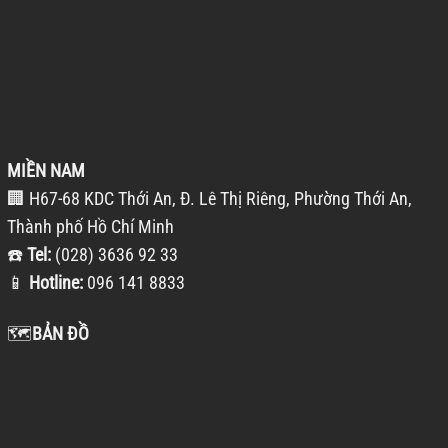
MIỀN NAM
🏢 H67-68 KDC Thới An, Đ. Lê Thị Riêng, Phường Thới An,
Thành phố Hồ Chí Minh
☎️
Tel:
(028) 3636 92 33
📱
Hotline:
096 141 8833
🗺️
BẢN ĐỒ