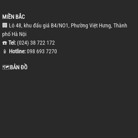
MIỀN BẮC
🏢 Lô 48, khu đấu giá B4/NO1, Phường Việt Hưng, Thành
phố Hà Nội
☎️
Tel:
(024) 38 722 172
📱
Hotline:
098 693 7270
🗺️
BẢN ĐỒ