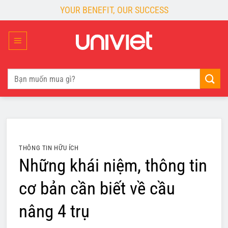
Skip
YOUR BENEFIT, OUR SUCCESS
to
content
Tìm
kiếm:
THÔNG TIN HỮU ÍCH
Những khái niệm, thông tin
cơ bản cần biết về cầu
nâng 4 trụ