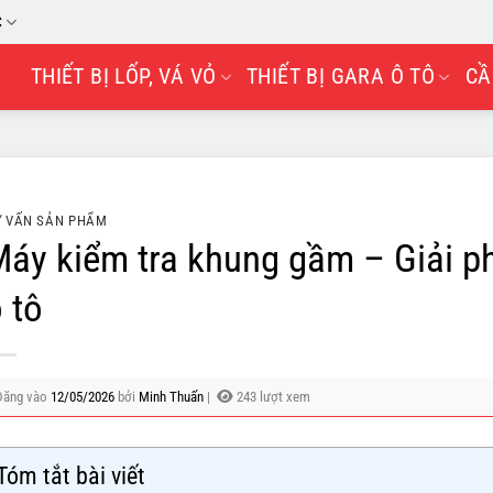
C
THIẾT BỊ LỐP, VÁ VỎ
THIẾT BỊ GARA Ô TÔ
CẦ
 VẤN SẢN PHẨM
áy kiểm tra khung gầm – Giải p
 tô
Đăng vào
12/05/2026
bởi
Minh Thuấn
|
243 lượt xem
Tóm tắt bài viết