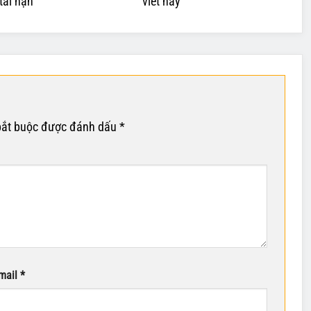
tai nạn
viết này
bắt buộc được đánh dấu
*
mail
*