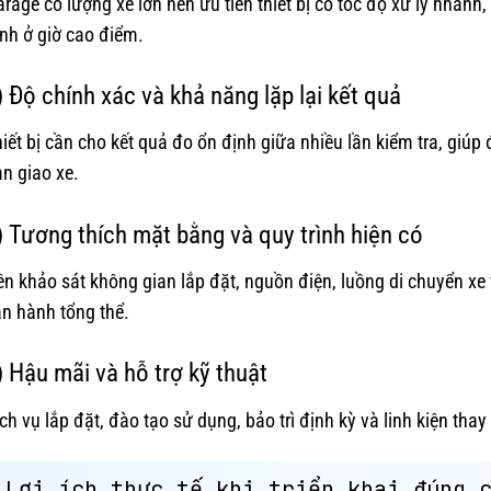
rage có lượng xe lớn nên ưu tiên thiết bị có tốc độ xử lý nhanh
ình ở giờ cao điểm.
) Độ chính xác và khả năng lặp lại kết quả
iết bị cần cho kết quả đo ổn định giữa nhiều lần kiểm tra, giúp
n giao xe.
) Tương thích mặt bằng và quy trình hiện có
n khảo sát không gian lắp đặt, nguồn điện, luồng di chuyển xe 
n hành tổng thể.
) Hậu mãi và hỗ trợ kỹ thuật
ch vụ lắp đặt, đào tạo sử dụng, bảo trì định kỳ và linh kiện thay
Lợi ích thực tế khi triển khai đúng 