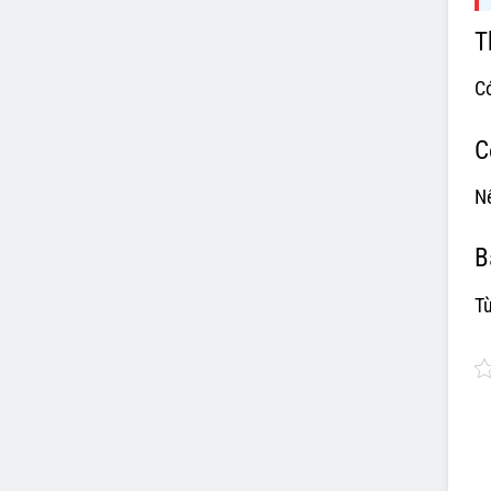
T
Có
C
Nê
B
Tù