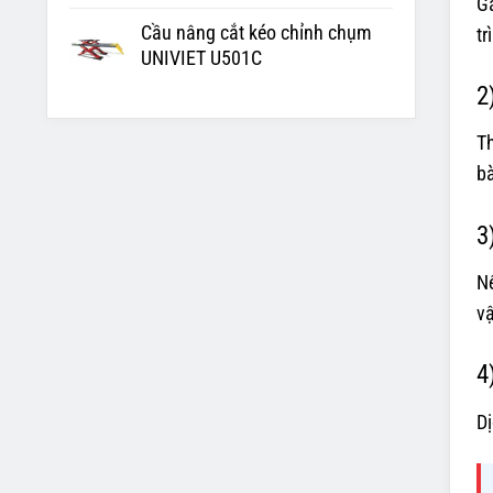
Ga
Cầu nâng cắt kéo chỉnh chụm
tr
UNIVIET U501C
2
Th
bà
3
Nê
vậ
4
Dị