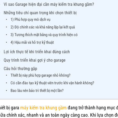
Vì sao Garage hiện đại cần máy kiểm tra khung gầm?
Những tiêu chí quan trọng khi chọn thiết bị
1) Phù hợp quy mô dịch vụ
2) Độ chính xác và khả năng lặp lại kết quả
3) Tương thích mặt bằng và quy trình hiện có
4) Hậu mãi và hỗ trợ kỹ thuật
Lợi ích thực tế khi triển khai đúng cách
Quy trình triển khai gợi ý cho garage
Câu hỏi thường gặp
Thiết bị này phù hợp garage nhỏ không?
Có cần đào tạo kỹ thuật viên trước khi vận hành không?
Bao lâu nên bảo trì thiết bị một lần?
iết bị gara
máy kiểm tra khung gầm
đang trở thành hạng mục đầ
ữa chính xác, nhanh và an toàn ngày càng cao. Khi lựa chọn đún