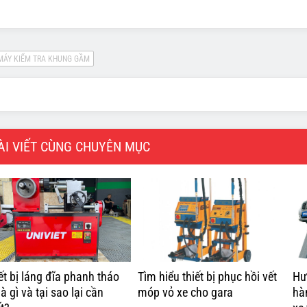
ÀI VIẾT CÙNG CHUYÊN MỤC
ết bị láng đĩa phanh tháo
Tìm hiểu thiết bị phục hồi vết
Hư
 là gì và tại sao lại cần
móp vỏ xe cho gara
hà