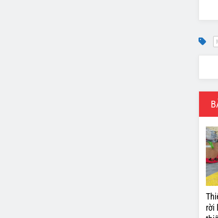
B
Thi
rời