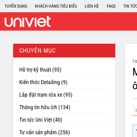
Skip
TUYỂN DỤNG
KHÁCH HÀNG TIÊU BIỂU
LIÊN HỆ
FAQS
TIN TỨ
to
content
CHUYÊN MỤC
TƯ
M
Hỗ trợ kỹ thuật
(93)
Kiến thức Detailing
(9)
ô
Lắp đặt trạm rửa xe
(95)
Thông tin hữu ích
(134)
Tin tức Uni Việt
(40)
Tư vấn sản phẩm
(256)