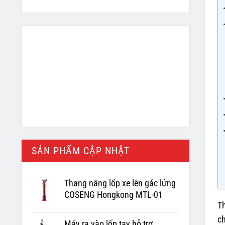
SẢN PHẨM CẬP NHẬT
Thang nâng lốp xe lên gác lửng
COSENG Hongkong MTL-01
Th
ch
Máy ra vào lốp tay hỗ trợ