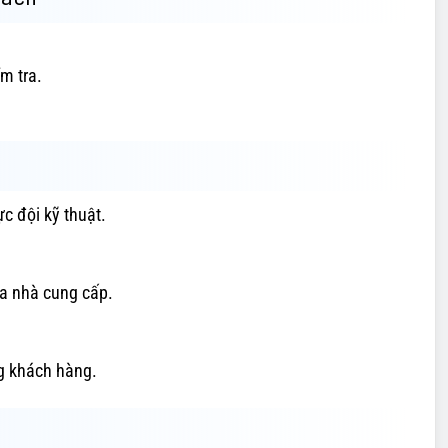
m tra.
e
ực đội kỹ thuật.
ủa nhà cung cấp.
òng khách hàng.