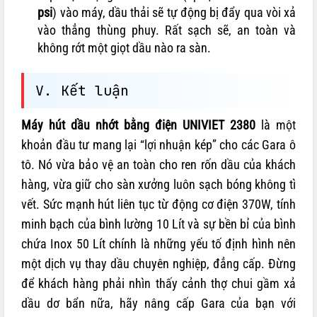
psi
) vào máy, dầu thải sẽ tự động bị đẩy qua vòi xả
vào thẳng thùng phuy. Rất sạch sẽ, an toàn và
không rớt một giọt dầu nào ra sàn.
V. Kết luận
Máy hút dầu nhớt bằng điện UNIVIET 2380
là một
khoản đầu tư mang lại “lợi nhuận kép” cho các Gara ô
tô. Nó vừa bảo vệ an toàn cho ren rốn dầu của khách
hàng, vừa giữ cho sàn xưởng luôn sạch bóng không tì
vết. Sức mạnh hút liên tục từ động cơ điện 370W, tính
minh bạch của bình lường 10 Lít và sự bền bỉ của bình
chứa Inox 50 Lít chính là những yếu tố định hình nên
một dịch vụ thay dầu chuyên nghiệp, đẳng cấp. Đừng
để khách hàng phải nhìn thấy cảnh thợ chui gầm xả
dầu dơ bẩn nữa, hãy nâng cấp Gara của bạn với