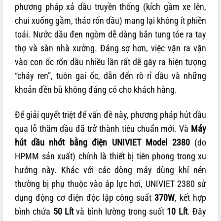
phương pháp xả dầu truyền thống (kích gầm xe lên,
chui xuống gầm, tháo rốn dầu) mang lại không ít phiền
toái. Nước dầu đen ngòm dễ dàng bắn tung tóe ra tay
thợ và sàn nhà xưởng. Đáng sợ hơn, việc vặn ra vặn
vào con ốc rốn dầu nhiều lần rất dễ gây ra hiện tượng
“cháy ren”, tuôn gai ốc, dẫn đến rò rỉ dầu và những
khoản đền bù không đáng có cho khách hàng.
Để giải quyết triệt để vấn đề này, phương pháp hút dầu
qua lỗ thăm dầu đã trở thành tiêu chuẩn mới. Và
Máy
hút dầu nhớt bằng điện UNIVIET Model 2380
(do
HPMM sản xuất) chính là thiết bị tiên phong trong xu
hướng này. Khác với các dòng máy dùng khí nén
thường bị phụ thuộc vào áp lực hơi, UNIVIET 2380 sử
dụng động cơ điện độc lập công suất
370W
, kết hợp
bình chứa
50 Lít
và bình lường trong suốt
10 Lít
. Đây