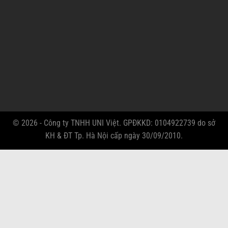
© 2026 - Công ty TNHH UNI Việt. GPĐKKD: 0104922739 do sở
KH & ĐT Tp. Hà Nội cấp ngày 30/09/2010.