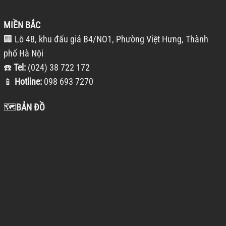
MIỀN BẮC
🏢 Lô 48, khu đấu giá B4/NO1, Phường Việt Hưng, Thành
phố Hà Nội
☎️
Tel:
(024) 38 722 172
📱
Hotline:
098 693 7270
🗺️
BẢN ĐỒ