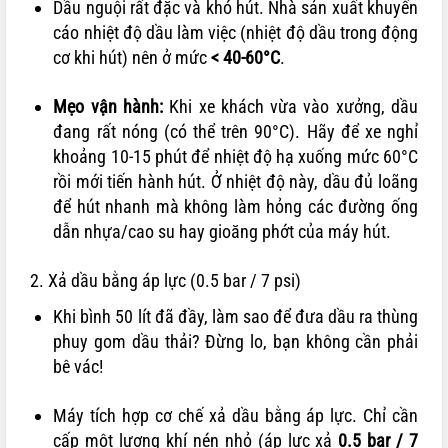
Dầu nguội rất đặc và khó hút. Nhà sản xuất khuyến
cáo nhiệt độ dầu làm việc (nhiệt độ dầu trong động
cơ khi hút) nên ở mức
< 40-60°C
.
Mẹo vận hành:
Khi xe khách vừa vào xưởng, dầu
đang rất nóng (có thể trên 90°C). Hãy để xe nghỉ
khoảng 10-15 phút để nhiệt độ hạ xuống mức 60°C
rồi mới tiến hành hút. Ở nhiệt độ này, dầu đủ loãng
để hút nhanh mà không làm hỏng các đường ống
dẫn nhựa/cao su hay gioăng phớt của máy hút.
2. Xả dầu bằng áp lực (0.5 bar / 7 psi)
Khi bình 50 lít đã đầy, làm sao để đưa dầu ra thùng
phuy gom dầu thải? Đừng lo, bạn không cần phải
bê vác!
Máy tích hợp cơ chế xả dầu bằng áp lực. Chỉ cần
cấp một lượng khí nén nhỏ (áp lực xả
0.5 bar / 7