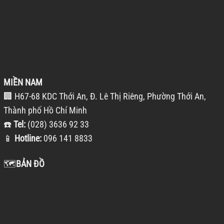
MIỀN NAM
🏢 H67-68 KDC Thới An, Đ. Lê Thị Riêng, Phường Thới An,
Thành phố Hồ Chí Minh
☎️
Tel:
(028) 3636 92 33
📱
Hotline:
096 141 8833
🗺️
BẢN ĐỒ