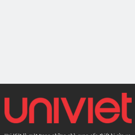
MÁY HÚT DẦU NHỚT
BẰNG ĐIỆN
Máy hút dầu nhớt
bằng điện HPMM
HD-2390