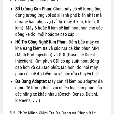
Số Lượng Kim Phun:
Chọn máy có số lượng ống
đong tương ứng với số xi lanh phổ biến nhất mà
garage bạn phục vụ (ví dụ: máy 4 kim, 6 kim, 8
kim). Máy 6 hoặc 8 kim sẽ linh hoạt hơn cho các
dòng xe đời mới hoặc xe cao cấp.
Hỗ Trợ Công Nghệ Kim Phun:
Đảm bảo máy có
khả năng kiểm tra và súc rửa cả kim phun MPI
(Multi-Port Injection) và GDI (Gasoline Direct
Injection). Kim phun GDI có áp suất hoạt động
cao hơn và cấu tạo phức tạp hơn, đòi hỏi máy
phải có chế độ kiểm tra và súc rửa chuyên biệt.
Đa Dạng Adapter:
Máy cần đi kèm bộ adapter đa
dạng để tương thích với nhiều loại kim phun của
các hãng xe khác nhau (Bosch, Denso, Delphi,
Siemens, v.v.).
5.2. Chức Năng Kiểm Tra Đa Dạng và Chính Xác