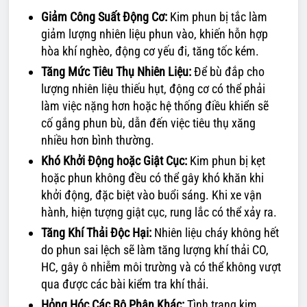
Giảm Công Suất Động Cơ:
Kim phun bị tắc làm
giảm lượng nhiên liệu phun vào, khiến hỗn hợp
hòa khí nghèo, động cơ yếu đi, tăng tốc kém.
Tăng Mức Tiêu Thụ Nhiên Liệu:
Để bù đắp cho
lượng nhiên liệu thiếu hụt, động cơ có thể phải
làm việc nặng hơn hoặc hệ thống điều khiển sẽ
cố gắng phun bù, dẫn đến việc tiêu thụ xăng
nhiều hơn bình thường.
Khó Khởi Động hoặc Giật Cục:
Kim phun bị kẹt
hoặc phun không đều có thể gây khó khăn khi
khởi động, đặc biệt vào buổi sáng. Khi xe vận
hành, hiện tượng giật cục, rung lắc có thể xảy ra.
Tăng Khí Thải Độc Hại:
Nhiên liệu cháy không hết
do phun sai lệch sẽ làm tăng lượng khí thải CO,
HC, gây ô nhiễm môi trường và có thể không vượt
qua được các bài kiểm tra khí thải.
Hỏng Hóc Các Bộ Phận Khác:
Tình trạng kim