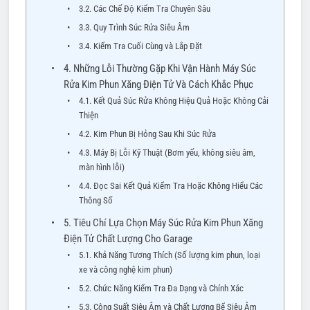
3.2. Các Chế Độ Kiểm Tra Chuyên Sâu
3.3. Quy Trình Súc Rửa Siêu Âm
3.4. Kiểm Tra Cuối Cùng và Lắp Đặt
4. Những Lỗi Thường Gặp Khi Vận Hành Máy Súc
Rửa Kim Phun Xăng Điện Tử Và Cách Khắc Phục
4.1. Kết Quả Súc Rửa Không Hiệu Quả Hoặc Không Cải
Thiện
4.2. Kim Phun Bị Hỏng Sau Khi Súc Rửa
4.3. Máy Bị Lỗi Kỹ Thuật (Bơm yếu, không siêu âm,
màn hình lỗi)
4.4. Đọc Sai Kết Quả Kiểm Tra Hoặc Không Hiểu Các
Thông Số
5. Tiêu Chí Lựa Chọn Máy Súc Rửa Kim Phun Xăng
Điện Tử Chất Lượng Cho Garage
5.1. Khả Năng Tương Thích (Số lượng kim phun, loại
xe và công nghệ kim phun)
5.2. Chức Năng Kiểm Tra Đa Dạng và Chính Xác
5.3. Công Suất Siêu Âm và Chất Lượng Bể Siêu Âm