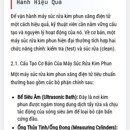
Hành Hiệu Quả
Để vận hành máy súc rửa kim phun xăng điện tử
một cách hiệu quả, kỹ thuật viên cần nắm vững cấu
tạo và nguyên lý hoạt động của nó. Về cơ bản, một
máy súc rửa kim phun hiện đại thường tích hợp hai
chức năng chính: kiểm tra (test) và súc rửa (clean).
2.1. Cấu Tạo Cơ Bản Của Máy Súc Rửa Kim Phun
Một máy súc rửa kim phun xăng điện tử tiêu chuẩn
thường bao gồm các bộ phận chính sau:
Bể Siêu Âm (Ultrasonic Bath):
Đây là nơi kim
phun được ngâm trong dung dịch tẩy rửa và chịu
tác động của sóng siêu âm để loại bỏ cặn bẩn
cứng đầu.
Ống Thủy Tinh/Ống Đong (Measuring Cylinders):