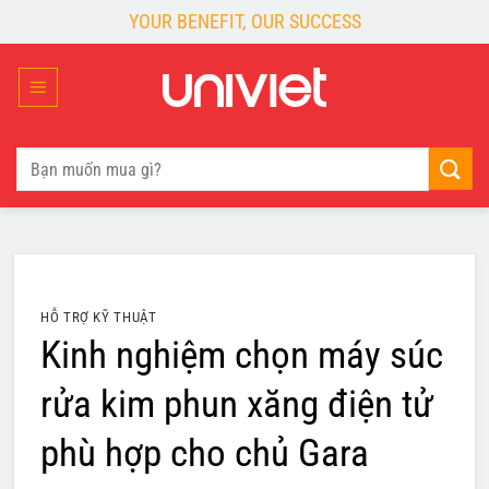
Skip
YOUR BENEFIT, OUR SUCCESS
to
content
Tìm
kiếm:
HỖ TRỢ KỸ THUẬT
Kinh nghiệm chọn máy súc
rửa kim phun xăng điện tử
phù hợp cho chủ Gara