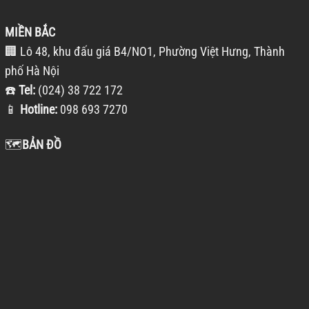
MIỀN BẮC
🏢 Lô 48, khu đấu giá B4/NO1, Phường Việt Hưng, Thành
phố Hà Nội
☎️
Tel:
(024) 38 722 172
📱
Hotline:
098 693 7270
🗺️
BẢN ĐỒ