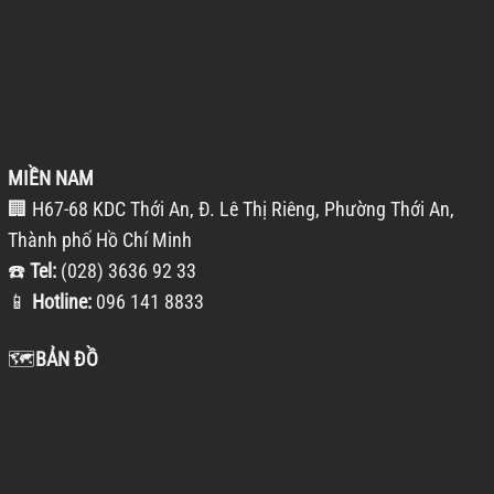
MIỀN NAM
🏢 H67-68 KDC Thới An, Đ. Lê Thị Riêng, Phường Thới An,
Thành phố Hồ Chí Minh
☎️
Tel:
(028) 3636 92 33
📱
Hotline:
096 141 8833
🗺️
BẢN ĐỒ