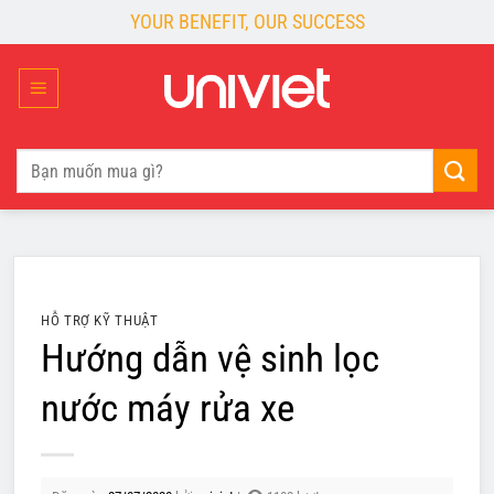
Skip
YOUR BENEFIT, OUR SUCCESS
to
content
Tìm
kiếm:
HỖ TRỢ KỸ THUẬT
Hướng dẫn vệ sinh lọc
nước máy rửa xe