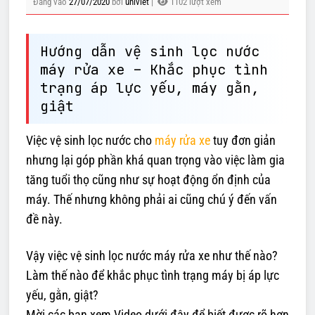
Đăng vào
27/07/2020
bởi
univiet
|
1102 lượt xem
Hướng dẫn vệ sinh lọc nước
máy rửa xe – Khắc phục tình
trạng áp lực yếu, máy gằn,
giật
Việc vệ sinh lọc nước cho
máy rửa xe
tuy đơn giản
nhưng lại góp phần khá quan trọng vào việc làm gia
tăng tuổi thọ cũng như sự hoạt động ổn định của
máy. Thế nhưng không phải ai cũng chú ý đến vấn
đề này.
Vậy việc vệ sinh lọc nước máy rửa xe như thế nào?
Làm thế nào để khắc phục tình trạng máy bị áp lực
yếu, gằn, giật?
Mời các bạn xem Video dưới đây để biết được rõ hơn