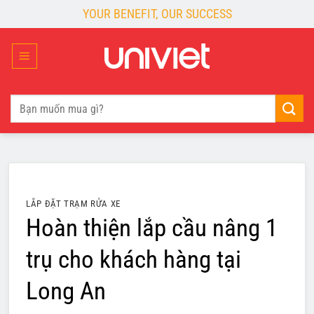
Skip
YOUR BENEFIT, OUR SUCCESS
to
content
Tìm
kiếm:
LẮP ĐẶT TRẠM RỬA XE
Hoàn thiện lắp cầu nâng 1
trụ cho khách hàng tại
Long An