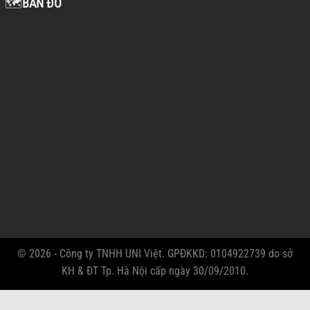
🗺️
BẢN ĐỒ
© 2026 - Công ty TNHH UNI Việt. GPĐKKD: 0104922739 do sở
KH & ĐT Tp. Hà Nội cấp ngày 30/09/2010.