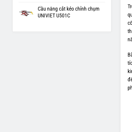
Tr
Cầu nâng cắt kéo chỉnh chụm
qu
UNIVIET U501C
cố
th
nă
Bà
tí
ki
để
ph