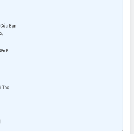
 Của Bạn
Cụ
Bền Bỉ
i Thọ
ị