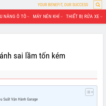
YOUR BENEFIT, OUR SUCCESS
U NÂNG Ô TÔ
MÁY NÉN KHÍ
THIẾT BỊ RỬA XE
ránh sai lầm tốn kém
ệu Suất Vận Hành Garage