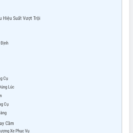
 Hiệu Suất Vượt Trội
 Định
ng Cụ
Đúng Lúc
m
ng Cụ
Hàng
Tay Cầm
 Lượng Xe Phục Vụ