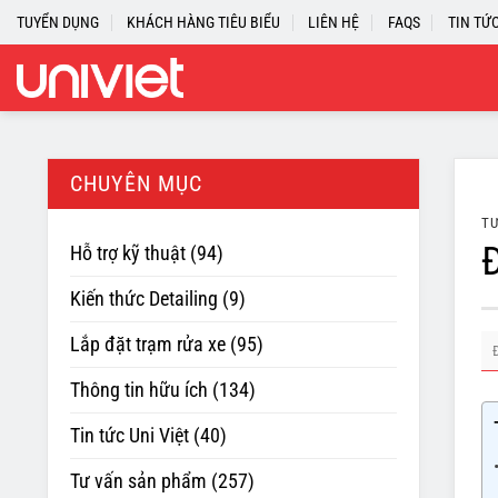
Skip
TUYỂN DỤNG
KHÁCH HÀNG TIÊU BIỂU
LIÊN HỆ
FAQS
TIN TỨ
to
content
CHUYÊN MỤC
TƯ
Đ
Hỗ trợ kỹ thuật
(94)
Kiến thức Detailing
(9)
Lắp đặt trạm rửa xe
(95)
Thông tin hữu ích
(134)
Tin tức Uni Việt
(40)
Tư vấn sản phẩm
(257)