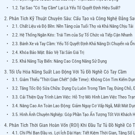
1.2. Tại Sao “Có Tay Cầm” Lại Là Yếu Tố Quyết Định Hiệu Suất?
2. Phân Tích Kỹ Thuật Chuyên Sâu: Cấu Tạo và Công Nghệ Đằng Sau
2.1. Chất Liệu và Độ Bền: Nền Tảng của Tuổi Thọ và Khả Năng Chịu Tải
2.2. Hệ Thống Ngăn Kéo: Trái Tim của Sự Tổ Chức và Tiếp Cận Nhanh
2.3. Bánh Xe và Tay Cầm: Yếu Tố Quyết Định Khả Năng Di Chuyển và Ổn
2.4. Khóa Bảo Mật: Bảo Vệ Tài Sản Giá Trị
2.5. Khả Năng Tùy Biến: Nâng Cao Công Năng Sử Dụng
3. Tối Ưu Hóa Năng Suất Lao Động Với Tủ Đồ Nghề Có Tay Cầm
3.1. Giảm Thiểu “Thời Gian Chết” (Idle Time): Không Còn Tìm Kiếm Dụ
3.2. Tăng Tốc Độ Sửa Chữa: Dụng Cụ Luôn Trong Tầm Tay, Đúng Chỗ, 
3.3. Cải Thiện Quy Trình Làm Việc: Hỗ Trợ Mô Hình Làm Việc Theo Trạ
3.4. Nâng Cao An Toàn Lao Động: Giảm Nguy Cơ Vấp Ngã, Mất Mát Dụ
3.5. Hình Ảnh Chuyên Nghiệp: Góp Phần Tạo Ấn Tượng Tốt Với Khách 
4. Phân Tích Thời Gian Hoàn Vốn (ROI) Khi Đầu Tư Tủ Đồ Nghề Có 
4.1. Chi Phí Ban Đầu vs. Lợi Ích Dài Hạn: Tiết Kiệm Thời Gian, Tăng Số