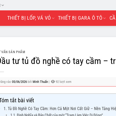
C
THIẾT BỊ LỐP, VÁ VỎ
THIẾT BỊ GARA Ô TÔ
CẦ
 VẤN SẢN PHẨM
ầu tư tủ đồ nghề có tay cầm – t
Đăng vào
05/06/2026
bởi
Minh Thuấn
|
92 lượt xem
Tóm tắt bài viết
1. Tủ Đồ Nghề Có Tay Cầm: Hơn Cả Một Nơi Cất Giữ – Nền Tảng Hi
1.1. Định Nghĩa và Bản Chất của một “Trạm Làm Việc Di Động”