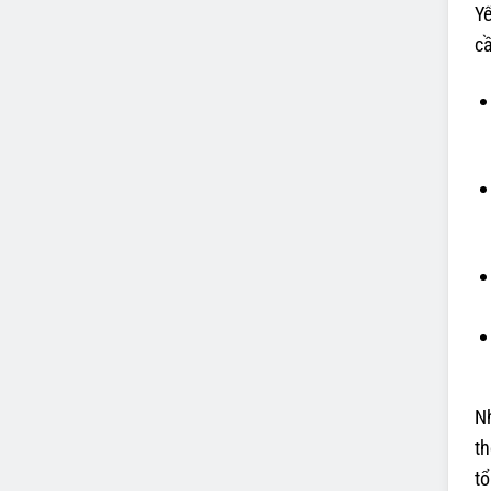
Yế
cầ
N
th
tổ