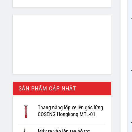
SẢN PHẨM CẬP NHẬT
Thang nâng lốp xe lên gác lửng
COSENG Hongkong MTL-01
Máy ra vào lốp tay hỗ trợ