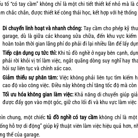
u tố “có tay cầm” không chỉ là một chi tiết thiết kế nhỏ mà là
m chắc chắn, được thiết kế công thái học, kết hợp với hệ thống 
Di chuyển linh hoạt và nhanh chóng:
Tay cầm cho phép kỹ thuật
garage, dù là giữa các khoang sửa chữa, đến khu vực kiểm t
hoàn toàn thời gian lãng phí do phải đi lại nhiều lần để lấy dụ
Tiếp cận dụng cụ tức thì:
Khi tủ đồ nghề ở ngay bên cạnh, dụng
phải rời khỏi vị trí làm việc, ngắt quãng dòng suy nghĩ hay th
hỏi sự liên tục và chính xác cao.
Giảm thiểu sự phân tâm:
Việc không phải liên tục tìm kiếm ho
cao độ vào công việc. Điều này không chỉ tăng tốc độ mà còn 
Tối ưu hóa không gian làm việc:
Khả năng di chuyển giúp giải
được đẩy gọn vào một góc, giữ cho lối đi và khu vực làm việc
hìn chung, một chiếc
tủ đồ nghề có tay cầm
không chỉ là một 
ống hỗ trợ di động” giúp kỹ thuật viên làm việc hiệu quả hơn, 
ng thể của garage.