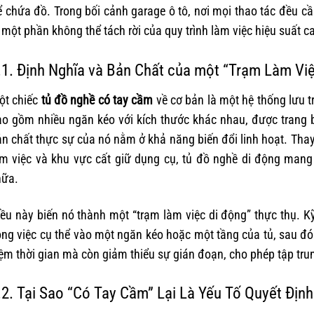
 chứa đồ. Trong bối cảnh garage ô tô, nơi mọi thao tác đều c
 một phần không thể tách rời của quy trình làm việc hiệu suất c
.1. Định Nghĩa và Bản Chất của một “Trạm Làm Vi
ột chiếc
tủ đồ nghề có tay cầm
về cơ bản là một hệ thống lưu t
ao gồm nhiều ngăn kéo với kích thước khác nhau, được trang b
n chất thực sự của nó nằm ở khả năng biến đổi linh hoạt. Thay 
àm việc và khu vực cất giữ dụng cụ, tủ đồ nghề di động man
hữa.
ều này biến nó thành một “trạm làm việc di động” thực thụ. Kỹ
ng việc cụ thể vào một ngăn kéo hoặc một tầng của tủ, sau đó d
ệm thời gian mà còn giảm thiểu sự gián đoạn, cho phép tập tru
.2. Tại Sao “Có Tay Cầm” Lại Là Yếu Tố Quyết Định