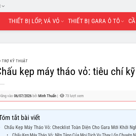
C
THIẾT BỊ LỐP, VÁ VỎ
THIẾT BỊ GARA Ô TÔ
CẦ
 TRỢ KỸ THUẬT
hấu kẹp máy tháo vỏ: tiêu chí kỹ
Đăng vào
06/07/2026
bởi
Minh Thuấn
|
73 lượt xem
Tóm tắt bài viết
Chấu Kẹp Máy Tháo Vỏ: Checklist Toàn Diện Cho Gara Mới Khởi Ng
Chấu Kẹp Máy Tháo Vỏ: Nền Tảng Của Mọi Dịch Vụ Thay Lốp Chuyên N