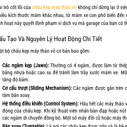
i trò cốt lõi của
chấu kẹp máy tháo vỏ
không chỉ dừng lại ở việ
hiều kích thước mâm khác nhau, từ mâm xe con phổ biến đến m
nh hoạt này quyết định phạm vi dịch vụ mà garage của bạn có t
ấu Tạo Và Nguyên Lý Hoạt Động Chi Tiết
ột bộ chấu kẹp máy tháo vỏ cơ bản bao gồm:
Các ngàm kẹp (Jaws):
Thường có 4 ngàm, được làm từ thép 
bằng nhựa hoặc cao su để tránh làm trầy xước mâm xe. Mỗi
tăng độ bám.
Cơ cấu trượt (Sliding Mechanism):
Các ngàm được gắn trên cá
tâm bàn xoay.
Hệ thống điều khiển (Control System):
Hầu hết các máy tháo v
động của chấu kẹp. Khi kỹ thuật viên nhấn bàn đạp hoặc nút 
các ngàm di chuyển đồng bộ. Một số máy đời cũ hoặc máy thủ
Bàn xoay (Turntable):
Là nơi các chấu kẹp được gắn và là bề 