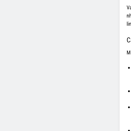
Va
n
li
C
M