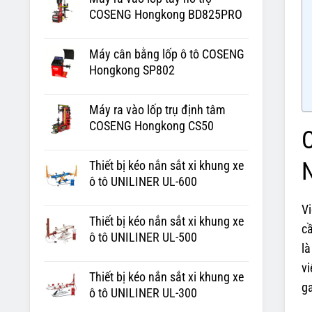
COSENG Hongkong BD825PRO
Máy cân bằng lốp ô tô COSENG
Hongkong SP802
Máy ra vào lốp trụ định tâm
COSENG Hongkong CS50
C
Thiết bị kéo nắn sắt xi khung xe
ô tô UNILINER UL-600
V
Thiết bị kéo nắn sắt xi khung xe
cầ
ô tô UNILINER UL-500
l
v
Thiết bị kéo nắn sắt xi khung xe
g
ô tô UNILINER UL-300