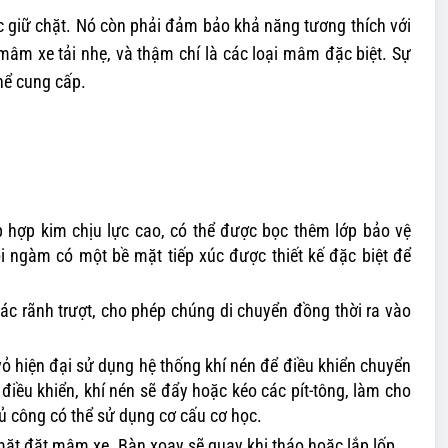
c giữ chặt. Nó còn phải đảm bảo khả năng tương thích với
âm xe tải nhẹ, và thậm chí là các loại mâm đặc biệt. Sự
hể cung cấp.
hợp kim chịu lực cao, có thể được bọc thêm lớp bảo vệ
 ngàm có một bề mặt tiếp xúc được thiết kế đặc biệt để
c rãnh trượt, cho phép chúng di chuyển đồng thời ra vào
ỏ hiện đại sử dụng hệ thống khí nén để điều khiển chuyển
điều khiển, khí nén sẽ đẩy hoặc kéo các pít-tông, làm cho
 công có thể sử dụng cơ cấu cơ học.
mặt đặt mâm xe. Bàn xoay sẽ quay khi tháo hoặc lắp lốp.