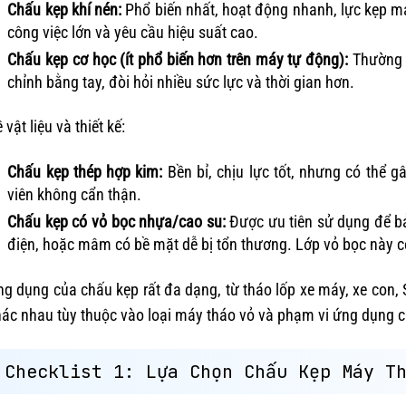
Chấu kẹp khí nén:
Phổ biến nhất, hoạt động nhanh, lực kẹp m
công việc lớn và yêu cầu hiệu suất cao.
Chấu kẹp cơ học (ít phổ biến hơn trên máy tự động):
Thường t
chỉnh bằng tay, đòi hỏi nhiều sức lực và thời gian hơn.
 vật liệu và thiết kế:
Chấu kẹp thép hợp kim:
Bền bỉ, chịu lực tốt, nhưng có thể 
viên không cẩn thận.
Chấu kẹp có vỏ bọc nhựa/cao su:
Được ưu tiên sử dụng để b
điện, hoặc mâm có bề mặt dễ bị tổn thương. Lớp vỏ bọc này có 
g dụng của chấu kẹp rất đa dạng, từ tháo lốp xe máy, xe con, 
hác nhau tùy thuộc vào loại máy tháo vỏ và phạm vi ứng dụng 
Checklist 1: Lựa Chọn Chấu Kẹp Máy T