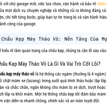
i với chủ garage mới, việc lựa chọn, vận hành và bảo trì
chấu 
ữa một dịch vụ chuyên nghiệp và những rủi ro không đáng có. 
ện, chi tiết từng bước, giúp bạn tự tin trang bị và vận hành h
hành công của garage.
Chấu Kẹp Máy Tháo Vỏ: Nền Tảng Của M
 hiểu rõ tầm quan trọng của chấu kẹp, chúng ta cần đi sâu vào b
hấu Kẹp Máy Tháo Vỏ Là Gì Và Vai Trò Cốt Lõi?
hấu kẹp máy tháo vỏ
là hệ thống các ngàm (thường là 4 ngàm) 
ữ chặt mâm xe (lazang) trong suốt quá trình tháo hoặc lắp l
àn và chắc chắn, ngăn không cho mâm bị xê dịch, trượt hoặc rơ
ch lốp ra khỏi mâm. Một hệ thống chấu kẹp tốt đảm bảo mâm xe
m việc diễn ra nhanh chóng, chính xác và an toàn tuyệt đối.