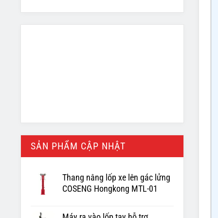
SẢN PHẨM CẬP NHẬT
Thang nâng lốp xe lên gác lửng
COSENG Hongkong MTL-01
Máy ra vào lốp tay hỗ trợ