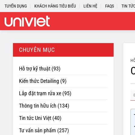
Skip
TUYỂN DỤNG
KHÁCH HÀNG TIÊU BIỂU
LIÊN HỆ
FAQS
TIN TỨ
to
content
CHUYÊN MỤC
HỖ
C
Hỗ trợ kỹ thuật
(93)
Kiến thức Detailing
(9)
Lắp đặt trạm rửa xe
(95)
Thông tin hữu ích
(134)
Tin tức Uni Việt
(40)
Tư vấn sản phẩm
(257)