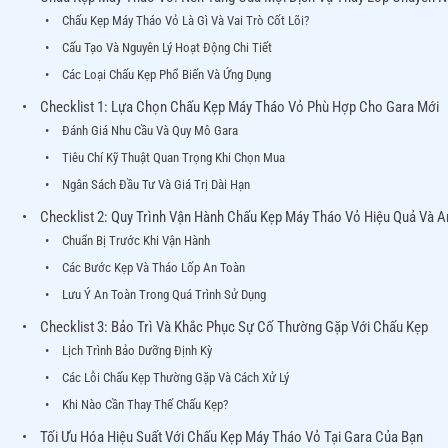
Chấu Kẹp Máy Tháo Vỏ Là Gì Và Vai Trò Cốt Lõi?
Cấu Tạo Và Nguyên Lý Hoạt Động Chi Tiết
Các Loại Chấu Kẹp Phổ Biến Và Ứng Dụng
Checklist 1: Lựa Chọn Chấu Kẹp Máy Tháo Vỏ Phù Hợp Cho Gara Mới
Đánh Giá Nhu Cầu Và Quy Mô Gara
Tiêu Chí Kỹ Thuật Quan Trọng Khi Chọn Mua
Ngân Sách Đầu Tư Và Giá Trị Dài Hạn
Checklist 2: Quy Trình Vận Hành Chấu Kẹp Máy Tháo Vỏ Hiệu Quả Và A
Chuẩn Bị Trước Khi Vận Hành
Các Bước Kẹp Và Tháo Lốp An Toàn
Lưu Ý An Toàn Trong Quá Trình Sử Dụng
Checklist 3: Bảo Trì Và Khắc Phục Sự Cố Thường Gặp Với Chấu Kẹp
Lịch Trình Bảo Dưỡng Định Kỳ
Các Lỗi Chấu Kẹp Thường Gặp Và Cách Xử Lý
Khi Nào Cần Thay Thế Chấu Kẹp?
Tối Ưu Hóa Hiệu Suất Với Chấu Kẹp Máy Tháo Vỏ Tại Gara Của Bạn