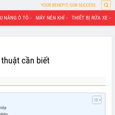
YOUR BENEFIT, OUR SUCCESS
U NÂNG Ô TÔ
MÁY NÉN KHÍ
THIẾT BỊ RỬA XE
 thuật cần biết
hiệp
ghiệp