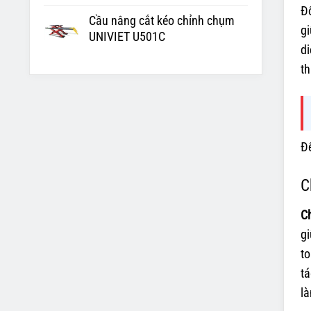
Đố
Cầu nâng cắt kéo chỉnh chụm
gi
UNIVIET U501C
di
t
Để
C
C
gi
to
tá
là