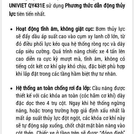
UNIVIET QY431E
sử dụng
Phương thức dẫn động thủy
lực
tiên tiến nhất.
Hoạt động tĩnh âm, không giật cục:
Bơm thủy lực
sẽ đẩy dầu áp suất cao vào cụm xy lanh cỡ lớn, từ
đó điều phối lực kéo qua hệ thống ròng rọc và dây
cáp siêu cường. Quá trình nâng chiếc xe 4 tấn lên
cao diễn ra cực kỳ mượt mà, tĩnh âm, không có
tiếng cót két cơ khí gây khó chịu, đặc biệt phù hợp
khi lắp đặt trong các tầng hầm biệt thự tư nhân.
Hệ thống an toàn chống rơi đa lớp:
Cầu nâng được
thiết kế với các khóa an toàn (cóc hãm cơ khí) dày
đặc dọc theo 4 trụ cột. Ngay khi hệ thống ngừng
nâng, hoặc trong trường hợp giả định xấu nhất là
mất áp suất thủy lực đột ngột, các khóa cơ khí này
sẽ tự động sập xuống, chốt chặt mặt bàn nâng vào
cột thép. Chiếc xe ở tầng trên sẽ được “đóng đinh”