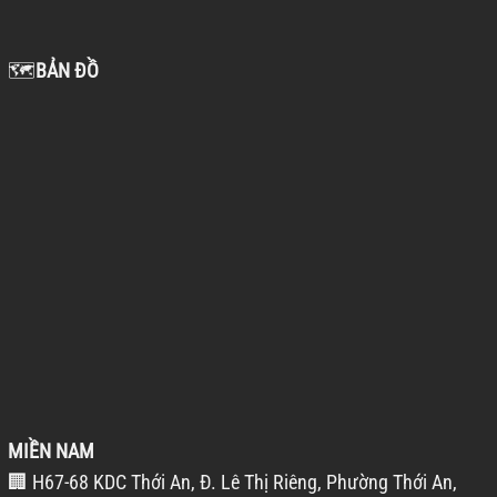
🗺️
BẢN ĐỒ
MIỀN NAM
🏢 H67-68 KDC Thới An, Đ. Lê Thị Riêng, Phường Thới An,