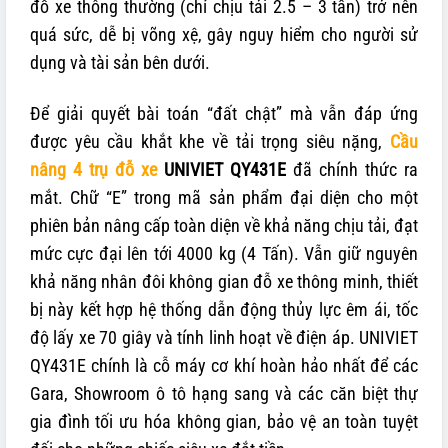
đỗ xe thông thường (chỉ chịu tải 2.5 – 3 tấn) trở nên
quá sức, dễ bị võng xệ, gây nguy hiểm cho người sử
dụng và tài sản bên dưới.
Để giải quyết bài toán “đất chật” mà vẫn đáp ứng
được yêu cầu khắt khe về tải trọng siêu nặng,
Cầu
nâng 4 trụ đỗ xe
UNIVIET QY431E
đã chính thức ra
mắt. Chữ “E” trong mã sản phẩm đại diện cho một
phiên bản nâng cấp toàn diện về khả năng chịu tải, đạt
mức cực đại lên tới 4000 kg (4 Tấn). Vẫn giữ nguyên
khả năng nhân đôi không gian đỗ xe thông minh, thiết
bị này kết hợp hệ thống dẫn động thủy lực êm ái, tốc
độ lấy xe 70 giây và tính linh hoạt về điện áp. UNIVIET
QY431E chính là cỗ máy cơ khí hoàn hảo nhất để các
Gara, Showroom ô tô hạng sang và các căn biệt thự
gia đình tối ưu hóa không gian, bảo vệ an toàn tuyệt