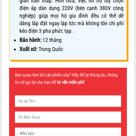
gian trần thấp. Hơn nữa, việc hỗ trợ tùy chọn
điện áp dân dụng 220V (bên cạnh 380V công
nghiệp) giúp mọi hộ gia đình đều có thể dễ
dàng lắp đặt ngay lập tức mà không tốn chi phí
kéo điện 3 pha phức tạp.
Bảo hành:
12 tháng
Xuất xứ:
Trung Quốc
Bạn quan tâm tới sản phẩm này? Hãy để lại thông tin, chúng
tôi sẽ gọi lại cho bạn để
tư vấn miễn phí!