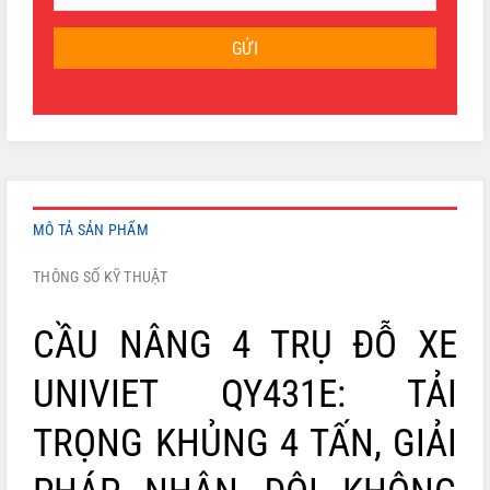
GỬI
MÔ TẢ SẢN PHẨM
THÔNG SỐ KỸ THUẬT
CẦU NÂNG 4 TRỤ ĐỖ XE
UNIVIET QY431E: TẢI
TRỌNG KHỦNG 4 TẤN, GIẢI