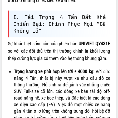
đối cho những chiếc siêu xe đắt tiền.
I. Tải Trọng 4 Tấn Bất Khả
Chiến Bại: Chinh Phục Mọi “Gã
Khổng Lồ”
Sự khác biệt sống còn của phiên bản
UNIVIET QY431E
so với các đối thủ trên thị trường chính là khối lượng
thép cường lực gia cố thêm vào hệ thống khung gầm.
Trọng lượng xe phù hợp lên tới ≤ 4000 kg:
Với sức
nâng 4 Tấn, thiết bị này vượt xa nhu cầu đỗ xe
thông thường. Nó sinh ra để gánh vác những chiếc
SUV Full-size cỡ lớn, các dòng xe bán tải độ off-
road nặng nề, xe bọc thép, và đặc biệt là các dòng
xe điện cao cấp (EV). Việc đỗ một chiếc xe nặng
gần 4 tấn ở lơ lửng trên không trung đòi hỏi bệ đỡ
phải cực kỳ cứng vững, triệt tiêu hoàn toàn sự rung