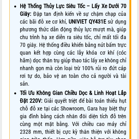
Hệ Thống Thủy Lực Siêu Tốc – Lấy Xe Dưới 70
Giây:
Đập tan định kiến về sự chậm chạp của
các bãi đỗ xe cơ khí,
UNIVIET QY431E
sử dụng
phương thức dẫn động thủy lực mượt mà, giúp
chu trình hạ xe diễn ra siêu tốc, chỉ mất tối đa
70 giây. Hệ thống điều khiển bằng nút bấm trực
quan kết hợp cùng các lẫy khóa cơ khí (cóc
hãm) dọc thân trụ giúp thao tác lấy xe không chỉ
nhanh gọn mà còn loại trừ 100% rủi ro đứt cáp
rơi tự do, bảo vệ an toàn cho cả người và tài
sản.
Tối Ưu Không Gian Chiều Dọc & Linh Hoạt Lắp
Đặt 220V:
Giải quyết triệt để bài toán thiếu hụt
chỗ đỗ xe tại các Showroom, Gara hay biệt thự
gia đình bằng cách nhân đôi diện tích đỗ trên
cùng một mặt bằng. Với chiều cao máy chỉ
2328 mm, thiết bị cực kỳ thân thiện với không