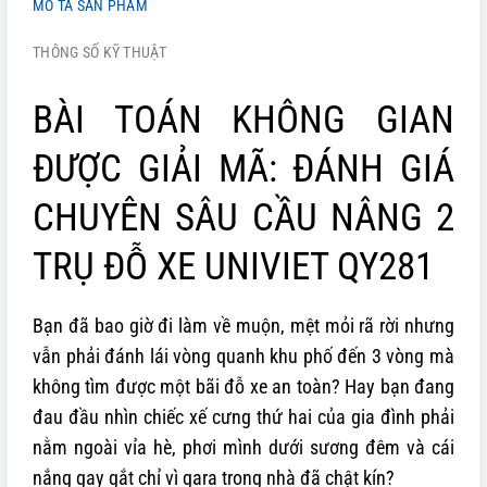
MÔ TẢ SẢN PHẨM
THÔNG SỐ KỸ THUẬT
BÀI TOÁN KHÔNG GIAN
ĐƯỢC GIẢI MÃ: ĐÁNH GIÁ
CHUYÊN SÂU CẦU NÂNG 2
TRỤ ĐỖ XE UNIVIET QY281
Bạn đã bao giờ đi làm về muộn, mệt mỏi rã rời nhưng
vẫn phải đánh lái vòng quanh khu phố đến 3 vòng mà
không tìm được một bãi đỗ xe an toàn? Hay bạn đang
đau đầu nhìn chiếc xế cưng thứ hai của gia đình phải
nằm ngoài vỉa hè, phơi mình dưới sương đêm và cái
nắng gay gắt chỉ vì gara trong nhà đã chật kín?