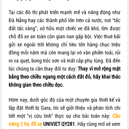
Tại các đô thị phát triển mạnh mẽ và năng động như
Đà Nẵng hay các thành phố lớn trên cả nước, nơi “tấc
đất tấc vàng”, sở hữu một chiếc xe đã khó, tìm được
chỗ đỗ xe an toàn còn gian nan gấp bội. Việc thuê bãi
gửi xe ngoài trời không chỉ tiêu tốn hàng chục triệu
đồng mỗi năm mà còn mang lại vô vàn phiền toái, rủi
ro va quẹt, bong tróc sơn và mất cắp phụ tùng. Đã đến
lúc chúng ta cần thay đổi tư duy:
Thay vì mở rộng mặt
bằng theo chiều ngang một cách đắt đỏ, hãy khai thác
không gian theo chiều dọc.
Hôm nay, dưới góc độ của một chuyên gia thiết kế và
lắp đặt thiết bị Gara, tôi sẽ giới thiệu và phân tích chi
tiết một “vị cứu tinh” thực sự cho bài toán này:
Cầu
nâng 2 trụ đỗ xe
UNIVIET QY281
. Hãy cùng mổ xẻ xem