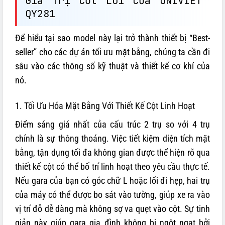
Giá Trị Cốt Lõi Của UNIVIET
QY281
Để hiểu tại sao model này lại trở thành thiết bị “Best-
seller” cho các dự án tối ưu mặt bằng, chúng ta cần đi
sâu vào các thông số kỹ thuật và thiết kế cơ khí của
nó.
1. Tối Ưu Hóa Mặt Bằng Với Thiết Kế Cột Linh Hoạt
Điểm sáng giá nhất của cấu trúc 2 trụ so với 4 trụ
chính là sự thông thoáng. Việc tiết kiệm diện tích mặt
bằng, tận dụng tối đa không gian được thể hiện rõ qua
thiết kế cột có thể bố trí linh hoạt theo yêu cầu thực tế.
Nếu gara của bạn có góc chữ L hoặc lối đi hẹp, hai trụ
của máy có thể được bo sát vào tường, giúp xe ra vào
vị trí đỗ dễ dàng mà không sợ va quẹt vào cột. Sự tinh
giản này giúp gara gia đình không bị ngột ngạt bởi