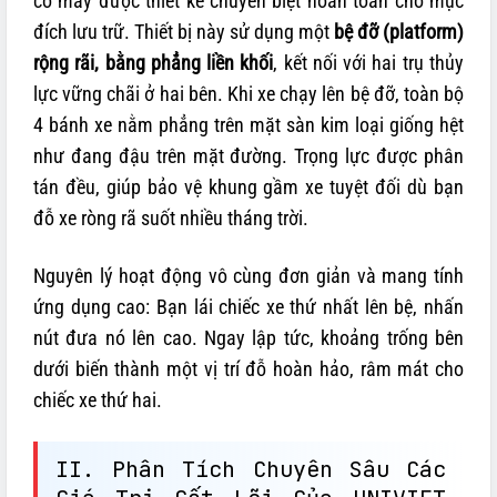
cỗ máy được thiết kế chuyên biệt hoàn toàn cho mục
đích lưu trữ. Thiết bị này sử dụng một
bệ đỡ (platform)
rộng rãi, bằng phẳng liền khối
, kết nối với hai trụ thủy
lực vững chãi ở hai bên. Khi xe chạy lên bệ đỡ, toàn bộ
4 bánh xe nằm phẳng trên mặt sàn kim loại giống hệt
như đang đậu trên mặt đường. Trọng lực được phân
tán đều, giúp bảo vệ khung gầm xe tuyệt đối dù bạn
đỗ xe ròng rã suốt nhiều tháng trời.
Nguyên lý hoạt động vô cùng đơn giản và mang tính
ứng dụng cao: Bạn lái chiếc xe thứ nhất lên bệ, nhấn
nút đưa nó lên cao. Ngay lập tức, khoảng trống bên
dưới biến thành một vị trí đỗ hoàn hảo, râm mát cho
chiếc xe thứ hai.
II. Phân Tích Chuyên Sâu Các