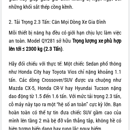
những khối sắt thép cồng kềnh.
2. Tải Trọng 2.3 Tấn: Cân Mọi Dòng Xe Gia Đình
Mỗi thiết bị nâng hạ đều có giới hạn chịu lực làm việc
an toàn. Model QY281 sở hữu
Trọng lượng xe phù hợp
lên tới ≤ 2300 kg (2.3 Tấn)
.
Hãy đối chiếu với thực tế: Một chiếc Sedan phổ thông
như Honda City hay Toyota Vios chỉ nặng khoảng 1.1
tấn. Các dòng Crossover/SUV được ưa chuộng như
Mazda CX-5, Honda CR-V hay Hyundai Tucson nặng
dao động từ 1.5 đến 1.6 tấn. Với mức tải trọng 2.3 tấn,
cỗ máy này tạo ra một “hệ số an toàn” cực kỳ lớn. Bạn
hoàn toàn có thể tự tin đưa chiếc SUV gầm cao của
mình lên tầng 2 mà bệ đỡ vẫn thẳng tắp, không hề có
hiện tượng biến dạng hay rung lắc nguy hiểm.