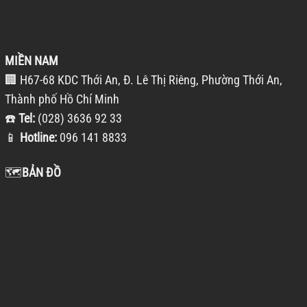
MIỀN NAM
🏢 H67-68 KDC Thới An, Đ. Lê Thị Riêng, Phường Thới An,
Thành phố Hồ Chí Minh
☎️
Tel:
(028) 3636 92 33
📱
Hotline:
096 141 8833
🗺️
BẢN ĐỒ