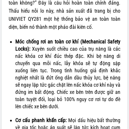
toàn không?” Đây là câu hỏi hoàn toàn chính đáng.
Thấu hiểu nỗi lo này, nhà sản xuất đã trang bị cho
UNIVIET QY281 một hệ thống bảo vệ an toàn toàn
diện, biến nó thành một pháo đài kiên cố.
Móc chống rơi an toàn cơ khí (Mechanical Safety
Locks):
Xuyên suốt chiều cao của trụ nâng là các
nấc khóa cơ khí đúc thép đặc. Khi bệ nâng di
chuyển qua mỗi nấc, lẫy khóa sẽ tự động sập
xuống liên tục. Trong tình huống giả định khắc
nghiệt nhất là đứt ống dẫn dầu thủy lực, bệ nâng
sẽ ngay lập tức gác chặt lên nấc khóa cơ khí này và
đứng im bất động. Chiếc xe bên trên được giữ an
toàn tuyệt đối, loại bỏ 100% nguy cơ rơi tự do đè
lên chiếc xe bên dưới.
Cơ cấu phanh khẩn cấp:
Mọi dấu hiệu bất thường
về gia tốc hoặc áp suất sẽ lập tức kích hoạt cụm