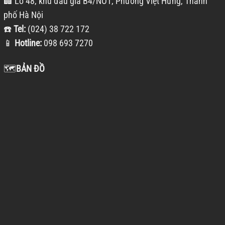
🏢 Lô 48, khu đấu giá B4/NO1, Phường Việt Hưng, Thành
phố Hà Nội
☎️
Tel:
(024) 38 722 172
📱
Hotline:
098 693 7270
🗺️
BẢN ĐỒ