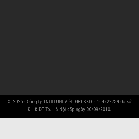
© 2026 - Công ty TNHH UNI Việt. GPĐKKD: 0104922739 do sở
KH & ĐT Tp. Hà Nội cấp ngày 30/09/2010.