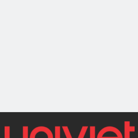
211
PHỤ KIỆN MÁY RA VÀO
LỐP
PHỤ KIỆN MÁY RA VÀO
Lắp bảo vệ vấu
LỐP
kẹp
Bàn nâng lốp cho
máy ra vào lốp
REGIT 211