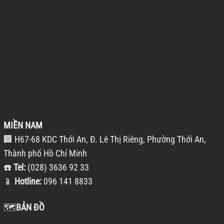
MIỀN NAM
🏢 H67-68 KDC Thới An, Đ. Lê Thị Riêng, Phường Thới An,
Thành phố Hồ Chí Minh
☎️
Tel:
(028) 3636 92 33
📱
Hotline:
096 141 8833
🗺️
BẢN ĐỒ