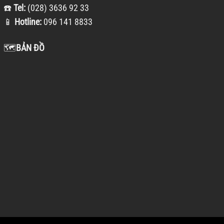
☎️
Tel:
(028) 3636 92 33
📱
Hotline:
096 141 8833
🗺️
BẢN ĐỒ