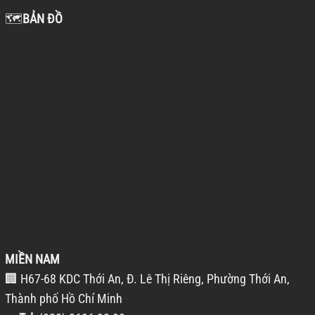
🗺️
BẢN ĐỒ
MIỀN NAM
🏢 H67-68 KDC Thới An, Đ. Lê Thị Riêng, Phường Thới An,
Thành phố Hồ Chí Minh