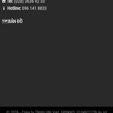
☎️
Tel:
(028) 3636 92 33
📱
Hotline:
096 141 8833
🗺️
BẢN ĐỒ
© 2026 - Công ty TNHH UNI Việt. GPĐKKD: 0104922739 do sở