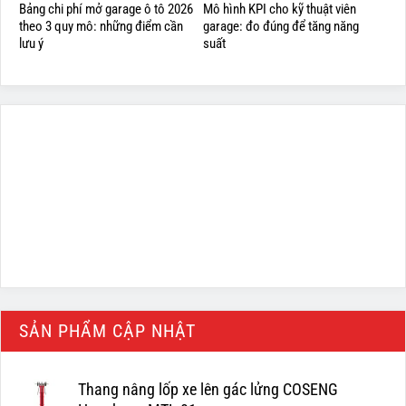
Bảng chi phí mở garage ô tô 2026
Mô hình KPI cho kỹ thuật viên
theo 3 quy mô: những điểm cần
garage: đo đúng để tăng năng
lưu ý
suất
SẢN PHẨM CẬP NHẬT
Thang nâng lốp xe lên gác lửng COSENG