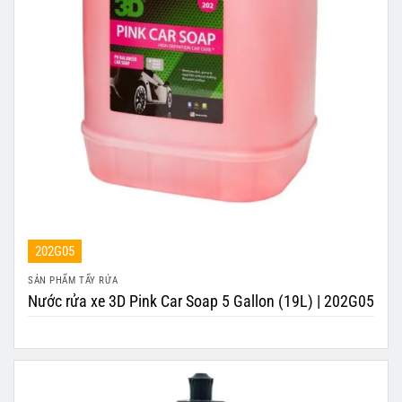
202G05
SẢN PHẨM TẨY RỬA
Nước rửa xe 3D Pink Car Soap 5 Gallon (19L) | 202G05