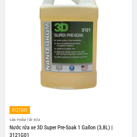
3121G01
SẢN PHẨM TẨY RỬA
Nước rửa xe 3D Super Pre-Soak 1 Gallon (3,8L) |
3121G01