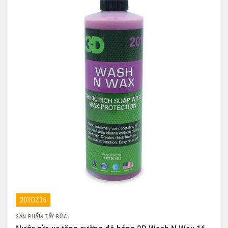
201OZ16
SẢN PHẨM TẨY RỬA