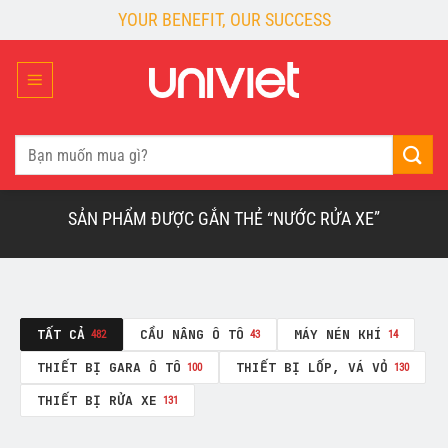
Skip
YOUR BENEFIT, OUR SUCCESS
to
content
Tìm
kiếm:
SẢN PHẨM ĐƯỢC GẮN THẺ “NƯỚC RỬA XE”
TẤT CẢ
CẦU NÂNG Ô TÔ
MÁY NÉN KHÍ
482
43
14
THIẾT BỊ GARA Ô TÔ
THIẾT BỊ LỐP, VÁ VỎ
100
130
THIẾT BỊ RỬA XE
131