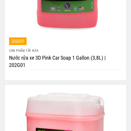
202G01
SẢN PHẨM TẨY RỬA
Nước rửa xe 3D Pink Car Soap 1 Gallon (3,8L) |
202G01