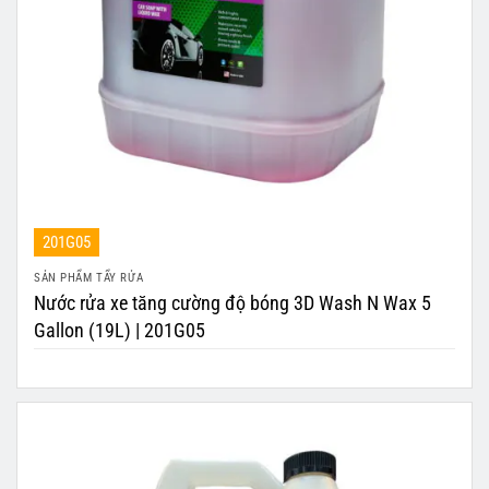
201G05
SẢN PHẨM TẨY RỬA
Nước rửa xe tăng cường độ bóng 3D Wash N Wax 5
Gallon (19L) | 201G05