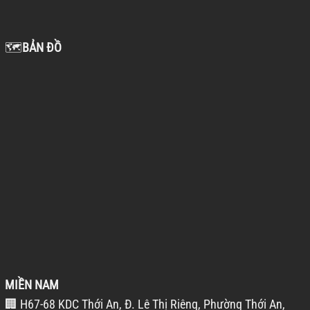
🗺️
BẢN ĐỒ
MIỀN NAM
🏢 H67-68 KDC Thới An, Đ. Lê Thị Riêng, Phường Thới An,