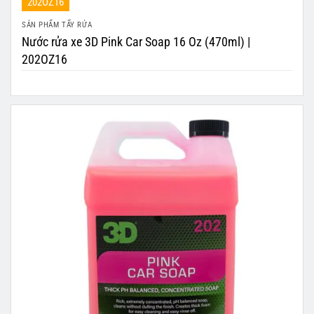
202OZ16
SẢN PHẨM TẨY RỬA
Nước rửa xe 3D Pink Car Soap 16 Oz (470ml) |
202OZ16