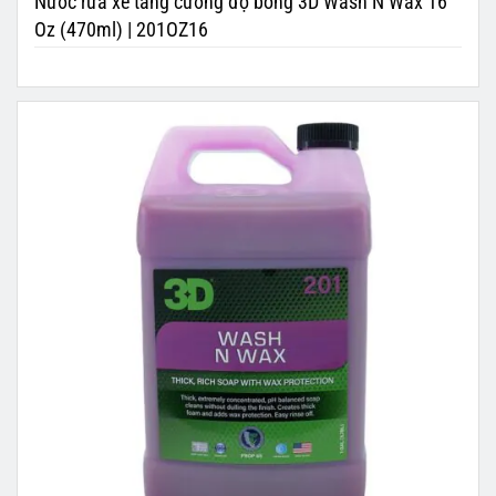
Nước rửa xe tăng cường độ bóng 3D Wash N Wax 16
Oz (470ml) | 201OZ16